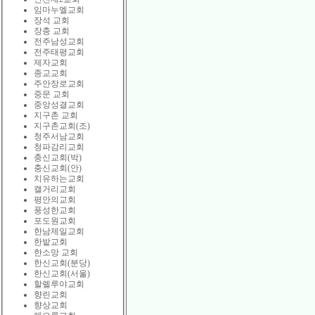
임마누엘교회
장석 교회
장충 교회
전주남성교회
전주태평교회
제자교회
종교교회
주안장로교회
중문 교회
중앙성결교회
지구촌 교회
지구촌교회(조)
청주서남교회
청파감리교회
충신교회(박)
충신교회(안)
치유하는교회
캘거리교회
평안의교회
풍성한교회
포도원교회
한남제일교회
한밭교회
한소망 교회
한신교회(분당)
한신교회(서울)
할렐루야교회
향린교회
향상교회