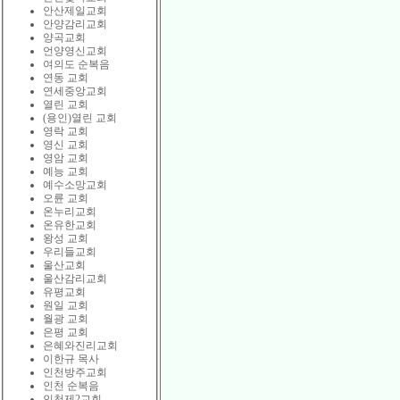
안산제일교회
안양감리교회
양곡교회
언양영신교회
여의도 순복음
연동 교회
연세중앙교회
열린 교회
(용인)열린 교회
영락 교회
영신 교회
영암 교회
예능 교회
예수소망교회
오륜 교회
온누리교회
온유한교회
왕성 교회
우리들교회
울산교회
울산감리교회
유평교회
원일 교회
월광 교회
은평 교회
은혜와진리교회
이한규 목사
인천방주교회
인천 순복음
인천제2교회