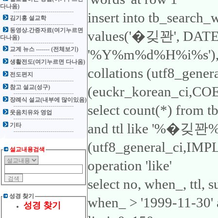
다나옴)
insert into tb_search_
김기홍 설교학
동영상.간증자료(여기누르면
values('�깆꽌', DA
다나옴)
교계 뉴스 ------- (전체보기)
'%Y%m%d%H%i%s'), 'ttl
생활전도(여기누르면 다나옴)
collations (utf8_gene
전도편지
참고 설교(성구)
(euckr_korean_ci,COER
장례식 설교(내부에 많이있음)
select count(*) from 
웃음치유와 영업
and ttl like '%�깆꽌%'1
기타
(utf8_general_ci,IMP
설교내용검색
operation 'like'
select no, when_, ttl,
성경 찾기
when_ > '1999-11-30'
성경 찾기