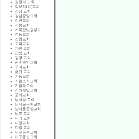
갈릴리 교회
갈보리(강)교회
강남 교회
강남중앙교회
강변교회
개봉교회
거룩한빛광성교
경동교회
경향교회
고척교회
과천 교회
광림 교회
광명 교회
광주중앙교회
구미교회
금란 교회
기둥교회
기쁜소식교회
기쁨의교회
김해제일교회
꿈의교회
남서울 교회
남서울은혜교회
남서울중앙교회
남포 교회
내리 교회
내일교회
다일 교회
대구동부교회
대구동신교회