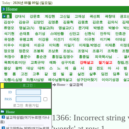
Today :
2026년 08월 09일 (일요일)
Home
홈
강대식
강문호
계강현
고신일
고재성
곽선희
곽창대
권오
김성수
김승규
김양인
김영훈
김용혁
김원효
김은호
김의식
김
류영모
명설교(A)
명설교(B)
명설교(C)
문기태
박병은
박봉수
박
석기현
손재호
송기성
스데반황
신만교
신현식
안두익
안효관
유장춘
유평교회
이강웅
이건기
이국진
이규현
이기복
이대성
이우수
이윤재
이은규
이익환
이일기
이재철.박영선
이재훈
이정
정오영
정준모
조봉희
조상호
조성노
조영식
조용기
조학환
조
허창수
홍문수
홍순관
홍정길.임영수
홍종일
외국목사님
.
괄사
목회자료/이단
교회규약
예화
성구자료
강해설교
절기설교
창립,전
왕상
왕하
대상
대하
스
느
에
욥
시
잠
전도
아
사
렘
행
롬
고전
고후
갈
엡
빌
골
살전
살후
딤전
딤후
A)행사,심방
B)행사심방
예수님행적설교
성구단어찾기
이야기성경
설교
Home
>
설교검색
:: 로그인 ::
ID
PASS
로그인
회원가입
Home
1366: Incorrect strin
설교작성법(여기누르면 다나
옴)
'words' at row 1
설교잘하는 방법(여기누르면