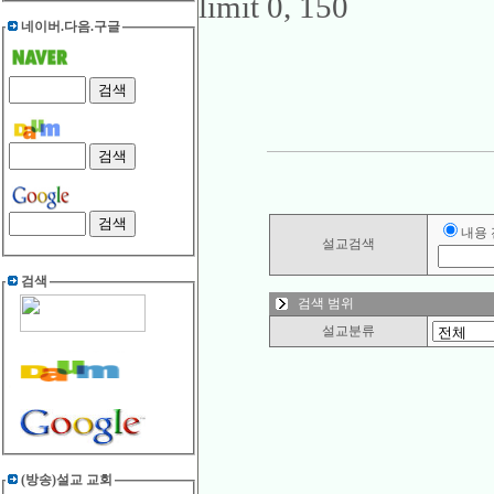
limit 0, 150
네이버.다음.구글
내용
설교검색
검색
검색 범위
설교분류
(방송)설교 교회