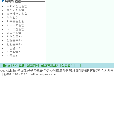
목회자 컬럼
교회와신앙칼럼
뉴스미션칼럼
뉴스엔조이칼럼
당당칼럼
기독공보칼럼
기독목회칼럼
크리스천칼럼
타임즈칼럼
김명혁목사
김형준목사
양인순목사
이동원목사
조현삼목사
밤중소리
|
Home
|
사이트맵
|
설교검색
|
설교전체보기
|
설교쓰기
|
___
|
Copyright by 본 설교신문 자료를 다른사이트로 무단복사 절대금합니다(추적장치가동)/
바람010-4394-4414 /E-mail:v919@naver.com