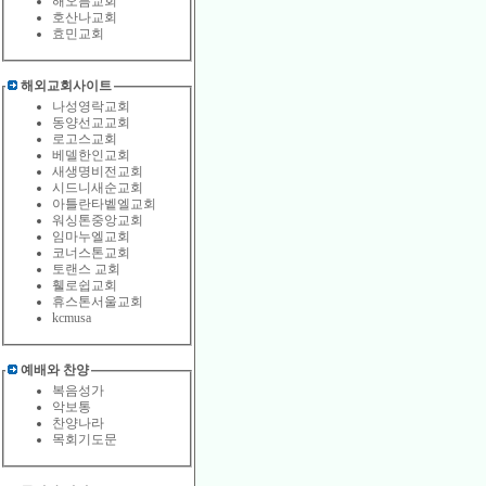
해오름교회
호산나교회
효민교회
해외교회사이트
나성영락교회
동양선교교회
로고스교회
베델한인교회
새생명비전교회
시드니새순교회
아틀란타벹엘교회
워싱톤중앙교회
임마누엘교회
코너스톤교회
토랜스 교회
휄로쉽교회
휴스톤서울교회
kcmusa
예배와 찬양
복음성가
악보통
찬양나라
목회기도문