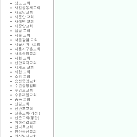
상도 교회
새길공동체교회
새로남교회
새문안 교회
새에덴 교회
새중앙교회
샘물 교회
서울 교회
서울광염 교회
서울서마나교회
서울지구촌교회
서초중앙교회
서현 교회
선한목자교회
세계로 교회
세한 교회
소망 교회
송정중앙교회
수원중앙침례
수영로교회
수유제일교회
승동 교회
신길교회
신반포교회
신촌교회(기성 )
신촌교회(통합)
아현성결교회
안디옥교회
안산동산교회
안산빛나교회