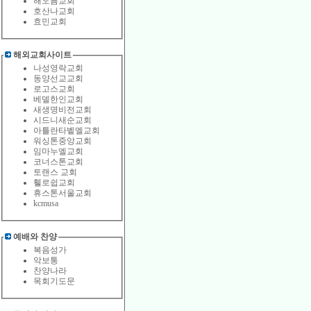
해오름교회
호산나교회
효민교회
해외교회사이트
나성영락교회
동양선교교회
로고스교회
베델한인교회
새생명비전교회
시드니새순교회
아틀란타벹엘교회
워싱톤중앙교회
임마누엘교회
코너스톤교회
토랜스 교회
휄로쉽교회
휴스톤서울교회
kcmusa
예배와 찬양
복음성가
악보통
찬양나라
목회기도문