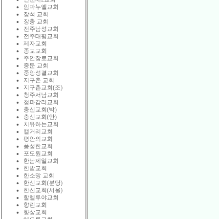
임마누엘교회
장석 교회
장충 교회
전주남성교회
전주태평교회
제자교회
종교교회
주안장로교회
중문 교회
중앙성결교회
지구촌 교회
지구촌교회(조)
청주서남교회
청파감리교회
충신교회(박)
충신교회(안)
치유하는교회
캘거리교회
평안의교회
풍성한교회
포도원교회
한남제일교회
한밭교회
한소망 교회
한신교회(분당)
한신교회(서울)
할렐루야교회
향린교회
향상교회