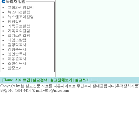
목회자 컬럼
교회와신앙칼럼
뉴스미션칼럼
뉴스엔조이칼럼
당당칼럼
기독공보칼럼
기독목회칼럼
크리스천칼럼
타임즈칼럼
김명혁목사
김형준목사
양인순목사
이동원목사
조현삼목사
밤중소리
|
Home
|
사이트맵
|
설교검색
|
설교전체보기
|
설교쓰기
|
___
|
Copyright by 본 설교신문 자료를 다른사이트로 무단복사 절대금합니다(추적장치가동)/
바람010-4394-4414 /E-mail:v919@naver.com