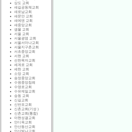
상도 교회
새길공동체교회
새로남교회
새문안 교회
새에덴 교회
새중앙교회
샘물 교회
서울 교회
서울광염 교회
서울서마나교회
서울지구촌교회
서초중앙교회
서현 교회
선한목자교회
세계로 교회
세한 교회
소망 교회
송정중앙교회
수원중앙침례
수영로교회
수유제일교회
승동 교회
신길교회
신반포교회
신촌교회(기성 )
신촌교회(통합)
아현성결교회
안디옥교회
안산동산교회
안산빛나교회