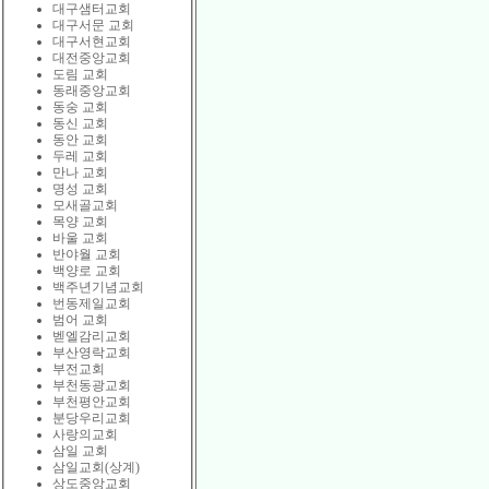
대구샘터교회
대구서문 교회
대구서현교회
대전중앙교회
도림 교회
동래중앙교회
동숭 교회
동신 교회
동안 교회
두레 교회
만나 교회
명성 교회
모새골교회
목양 교회
바울 교회
반야월 교회
백양로 교회
백주년기념교회
번동제일교회
범어 교회
벧엘감리교회
부산영락교회
부전교회
부천동광교회
부천평안교회
분당우리교회
사랑의교회
삼일 교회
삼일교회(상계)
상도중앙교회