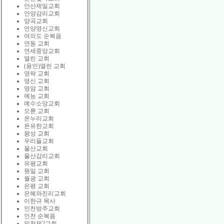
안산제일교회
안양감리교회
양곡교회
언양영신교회
여의도 순복음
연동 교회
연세중앙교회
열린 교회
(용인)열린 교회
영락 교회
영신 교회
영암 교회
예능 교회
예수소망교회
오륜 교회
온누리교회
온유한교회
왕성 교회
우리들교회
울산교회
울산감리교회
유평교회
원일 교회
월광 교회
은평 교회
은혜와진리교회
이한규 목사
인천방주교회
인천 순복음
인천제2교회