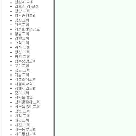
갈릴리 교회
갈보리(강)교회
강남 교회
강남중앙교회
강변교회
개봉교회
거룩한빛광성교
경동교회
경향교회
고척교회
과천 교회
광림 교회
광명 교회
광주중앙교회
구미교회
금란 교회
기둥교회
기쁜소식교회
기쁨의교회
김해제일교회
꿈의교회
남서울 교회
남서울은혜교회
남서울중앙교회
남포 교회
내리 교회
내일교회
다일 교회
대구동부교회
대구동신교회