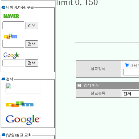
limit 0, 150
네이버.다음.구글
내용
설교검색
검색
검색 범위
설교분류
(방송)설교 교회