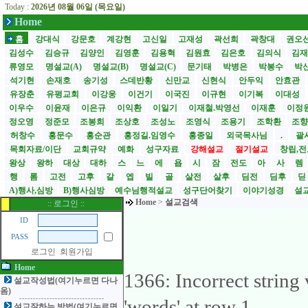
Today :
2026년 08월 06일 (목요일)
Home
홈
강대식
강문호
계강현
고신일
고재성
곽선희
곽창대
권오
김성수
김승규
김양인
김영훈
김용혁
김원효
김은호
김의식
김
류영모
명설교(A)
명설교(B)
명설교(C)
문기태
박병은
박봉수
박
석기현
손재호
송기성
스데반황
신만교
신현식
안두익
안효관
유장춘
유평교회
이강웅
이건기
이국진
이규현
이기복
이대성
이우수
이윤재
이은규
이익환
이일기
이재철.박영선
이재훈
이정
정오영
정준모
조봉희
조상호
조성노
조영식
조용기
조학환
조
허창수
홍문수
홍순관
홍정길.임영수
홍종일
외국목사님
.
괄사
목회자료/이단
교회규약
예화
성구자료
강해설교
절기설교
창립,전
왕상
왕하
대상
대하
스
느
에
욥
시
잠
전도
아
사
렘
행
롬
고전
고후
갈
엡
빌
골
살전
살후
딤전
딤후
A)행사,심방
B)행사심방
예수님행적설교
성구단어찾기
이야기성경
설교
Home
>
설교검색
:: 로그인 ::
ID
PASS
로그인
회원가입
Home
1366: Incorrect strin
설교작성법(여기누르면 다나
옴)
'words' at row 1
설교잘하는 방법(여기누르면