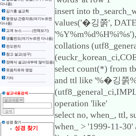
다나옴)
insert into tb_search_
김기홍 설교학
동영상.간증자료(여기누르면
values('�깅쭑', DA
다나옴)
교계 뉴스 ------- (전체보기)
'%Y%m%d%H%i%s'), 'ttl
생활전도(여기누르면 다나옴)
collations (utf8_gene
전도편지
참고 설교(성구)
(euckr_korean_ci,COER
장례식 설교(내부에 많이있음)
select count(*) from 
웃음치유와 영업
and ttl like '%�깅쭑%'1
기타
(utf8_general_ci,IMP
설교내용검색
operation 'like'
select no, when_, ttl,
성경 찾기
when_ > '1999-11-30'
성경 찾기