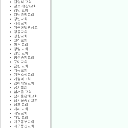
갈릴리 교회
갈보리(강)교회
강남 교회
강남중앙교회
강변교회
개봉교회
거룩한빛광성교
경동교회
경향교회
고척교회
과천 교회
광림 교회
광명 교회
광주중앙교회
구미교회
금란 교회
기둥교회
기쁜소식교회
기쁨의교회
김해제일교회
꿈의교회
남서울 교회
남서울은혜교회
남서울중앙교회
남포 교회
내리 교회
내일교회
다일 교회
대구동부교회
대구동신교회