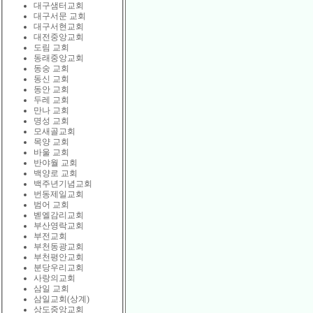
대구샘터교회
대구서문 교회
대구서현교회
대전중앙교회
도림 교회
동래중앙교회
동숭 교회
동신 교회
동안 교회
두레 교회
만나 교회
명성 교회
모새골교회
목양 교회
바울 교회
반야월 교회
백양로 교회
백주년기념교회
번동제일교회
범어 교회
벧엘감리교회
부산영락교회
부전교회
부천동광교회
부천평안교회
분당우리교회
사랑의교회
삼일 교회
삼일교회(상계)
상도중앙교회