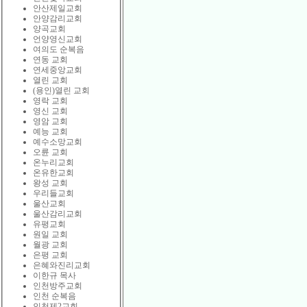
안산제일교회
안양감리교회
양곡교회
언양영신교회
여의도 순복음
연동 교회
연세중앙교회
열린 교회
(용인)열린 교회
영락 교회
영신 교회
영암 교회
예능 교회
예수소망교회
오륜 교회
온누리교회
온유한교회
왕성 교회
우리들교회
울산교회
울산감리교회
유평교회
원일 교회
월광 교회
은평 교회
은혜와진리교회
이한규 목사
인천방주교회
인천 순복음
인천제2교회