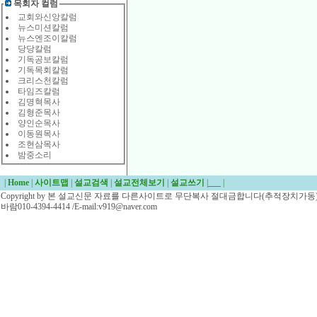
목회자 컬럼
교회와신앙칼럼
뉴스미션칼럼
뉴스엔조이칼럼
당당칼럼
기독공보칼럼
기독목회칼럼
크리스천칼럼
타임즈칼럼
김명혁목사
김형준목사
양인순목사
이동원목사
조현삼목사
밤중소리
|
Home
|
사이트맵
|
설교검색
|
설교전체보기
|
설교쓰기
|
___
|
Copyright by 본 설교신문 자료를 다른사이트로 무단복사 절대금합니다(추적장치가동)/
바람010-4394-4414 /E-mail:v919@naver.com