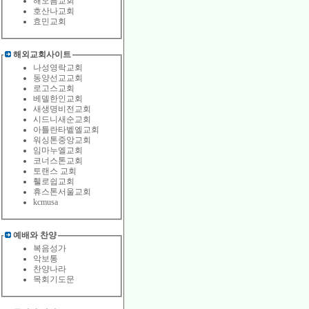
해오름교회
호산나교회
효민교회
해외교회사이트
나성영락교회
동양선교교회
로고스교회
베델한인교회
새생명비전교회
시드니새순교회
아틀란타벹엘교회
워싱톤중앙교회
임마누엘교회
코너스톤교회
토랜스 교회
휄로쉽교회
휴스톤서울교회
kcmusa
예배와 찬양
복음성가
악보통
찬양나라
목회기도문