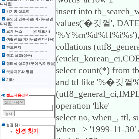
다나옴)
insert into tb_search_
김기홍 설교학
동영상.간증자료(여기누르면
values('�깃꼍', DA
다나옴)
교계 뉴스 ------- (전체보기)
'%Y%m%d%H%i%s'), 'ttl
생활전도(여기누르면 다나옴)
collations (utf8_gene
전도편지
참고 설교(성구)
(euckr_korean_ci,COER
장례식 설교(내부에 많이있음)
select count(*) from 
웃음치유와 영업
and ttl like '%�깃꼍%'1
기타
(utf8_general_ci,IMP
설교내용검색
operation 'like'
select no, when_, ttl,
성경 찾기
when_ > '1999-11-30'
성경 찾기