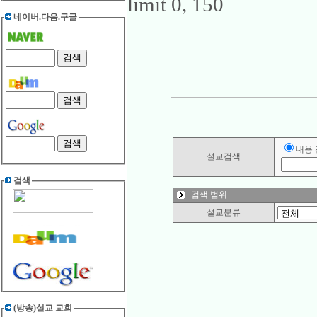
limit 0, 150
네이버.다음.구글
내용
설교검색
검색
검색 범위
설교분류
(방송)설교 교회