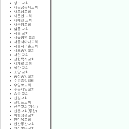
상도 교회
새길공동체교회
새로남교회
새문안 교회
새에덴 교회
새중앙교회
샘물 교회
서울 교회
서울광염 교회
서울서마나교회
서울지구촌교회
서초중앙교회
서현 교회
선한목자교회
세계로 교회
세한 교회
소망 교회
송정중앙교회
수원중앙침례
수영로교회
수유제일교회
승동 교회
신길교회
신반포교회
신촌교회(기성 )
신촌교회(통합)
아현성결교회
안디옥교회
안산동산교회
안산빛나교회