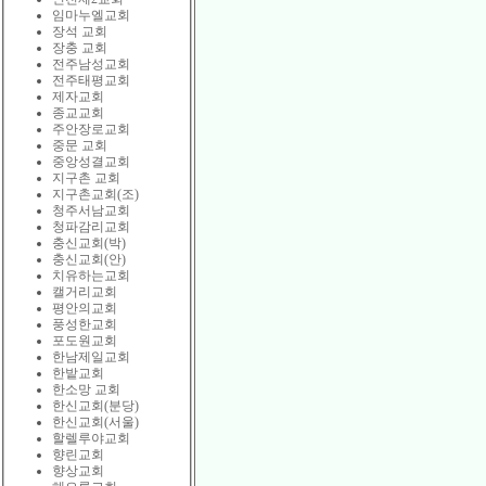
임마누엘교회
장석 교회
장충 교회
전주남성교회
전주태평교회
제자교회
종교교회
주안장로교회
중문 교회
중앙성결교회
지구촌 교회
지구촌교회(조)
청주서남교회
청파감리교회
충신교회(박)
충신교회(안)
치유하는교회
캘거리교회
평안의교회
풍성한교회
포도원교회
한남제일교회
한밭교회
한소망 교회
한신교회(분당)
한신교회(서울)
할렐루야교회
향린교회
향상교회