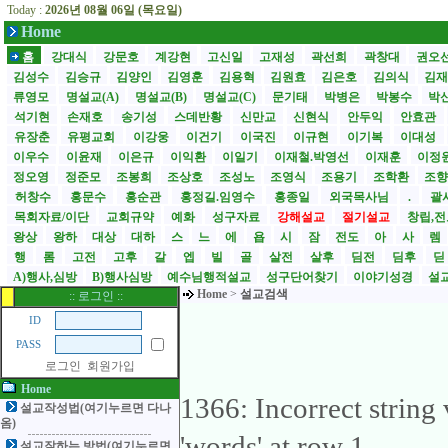
Today :
2026년 08월 06일 (목요일)
Home
홈
강대식
강문호
계강현
고신일
고재성
곽선희
곽창대
권오
김성수
김승규
김양인
김영훈
김용혁
김원효
김은호
김의식
김
류영모
명설교(A)
명설교(B)
명설교(C)
문기태
박병은
박봉수
박
석기현
손재호
송기성
스데반황
신만교
신현식
안두익
안효관
유장춘
유평교회
이강웅
이건기
이국진
이규현
이기복
이대성
이우수
이윤재
이은규
이익환
이일기
이재철.박영선
이재훈
이정
정오영
정준모
조봉희
조상호
조성노
조영식
조용기
조학환
조
허창수
홍문수
홍순관
홍정길.임영수
홍종일
외국목사님
.
괄사
목회자료/이단
교회규약
예화
성구자료
강해설교
절기설교
창립,전
왕상
왕하
대상
대하
스
느
에
욥
시
잠
전도
아
사
렘
행
롬
고전
고후
갈
엡
빌
골
살전
살후
딤전
딤후
A)행사,심방
B)행사심방
예수님행적설교
성구단어찾기
이야기성경
설교
Home
>
설교검색
:: 로그인 ::
ID
PASS
로그인
회원가입
Home
1366: Incorrect strin
설교작성법(여기누르면 다나
옴)
'words' at row 1
설교잘하는 방법(여기누르면