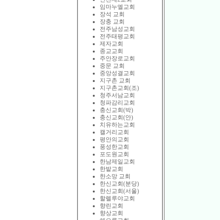
임마누엘교회
장석 교회
장충 교회
전주남성교회
전주태평교회
제자교회
종교교회
주안장로교회
중문 교회
중앙성결교회
지구촌 교회
지구촌교회(조)
청주서남교회
청파감리교회
충신교회(박)
충신교회(안)
치유하는교회
캘거리교회
평안의교회
풍성한교회
포도원교회
한남제일교회
한밭교회
한소망 교회
한신교회(분당)
한신교회(서울)
할렐루야교회
향린교회
향상교회