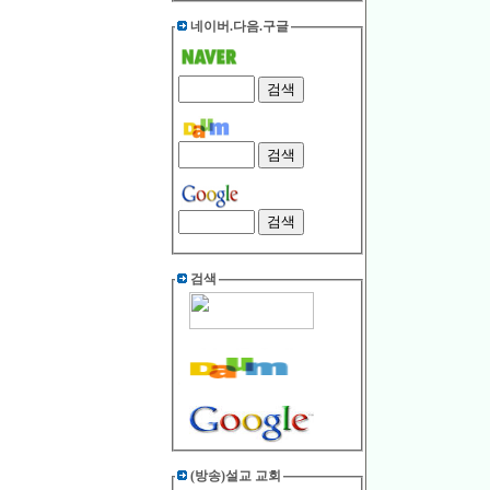
네이버.다음.구글
검색
(방송)설교 교회