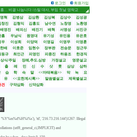
로그인
회원가입
결 나눕니다 /스틸 대사, 부임 첫날 영락교회 방문
CBMC 한국대회 내달 12일 
명혁
김병삼
김삼환
김상복
김상수
김성광
김창진
김형익
김홍도
남수연
노창영
노환영
배영진
배의신
배진기
배혁
서명성
서진규
한흠
우남식
원영대
유기성
유민용
유은호
성우
이성희
이양덕
이영길
이영무
이영훈
한배
이호준
임현수
장부완
전승문
정근두
최동규
최인근
피영민
피종진
하용조
한경직
상식/주일
장례,추도.심방
가정설교
영문설교
>
출
레
민
신
수
삿
룻
삼상
삼하
합
습
학
슥
말
<<마태복음>>
막
눅
요
유
<<요한계시록>>
말씀별설교
제목별설교
사건
구약삽화
신약삽화
%Y%m%d%H%i%s'), 'ttl', '216.73.216.144')1267: Illegal
ollations (utf8_general_ci,IMPLICIT) and