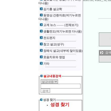
select no, when_, ttl,
다나옴)
김기홍 설교학
동영상.간증자료(여기누르면
다나옴)
교계 뉴스 ------- (전체보기)
생활전도(여기누르면 다나옴)
전도편지
참고 설교(성구)
장례식 설교(내부에 많이있음)
검색
웃음치유와 영업
기타
설교내용검색
성경 찾기
성경 찾기