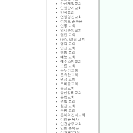
안산제일교회
안양감리교회
양곡교회
언양영신교회
여의도 순복음
연동 교회
연세중앙교회
열린 교회
(용인)열린 교회
영락 교회
영신 교회
영암 교회
예능 교회
예수소망교회
오륜 교회
온누리교회
온유한교회
왕성 교회
우리들교회
울산교회
울산감리교회
유평교회
원일 교회
월광 교회
은평 교회
은혜와진리교회
이한규 목사
인천방주교회
인천 순복음
인천제2교회