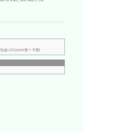
der by when_ desc limit 0, 150
있습니다.(ex)사랑
+
구원)