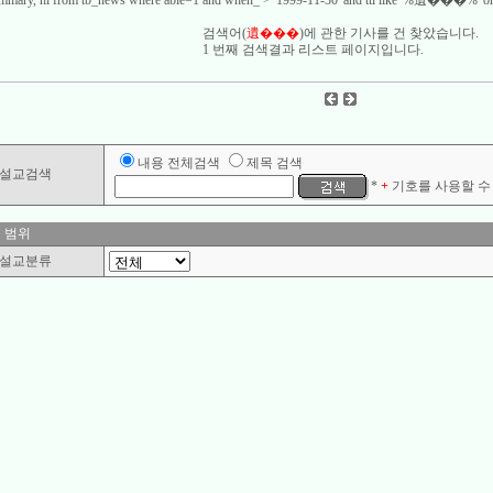
 summary, hl from tb_news where able=1 and when_ > '1999-11-30' and ttl like '%遺���%' or
검색어(
遺���
)에 관한 기사를
건 찾았습니다.
1 번째 검색결과 리스트 페이지입니다.
내용 전체검색
제목 검색
설교검색
*
+
기호를 사용할 수 
 범위
설교분류