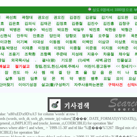
성도 6명에서 1000명으로 부흥… 비
성
곽선희
곽창대
권오선
권오진
김경진
김광일
김기석
김도완
김
원효
김은호
김의식
김재곤
김정호
김종철
김진수
김진흥
김창규
기태
박병은
박봉수
박신진
박요한
박일우
박진호
박한응
박형근
신현식
안두익
안효관
양인국
양향모
염두철
오주철
오창우
옥
이규현
이기복
이대성
이동원
이동희
이백민
이삼규
이상호
이
재철.박영선
이재훈
이정원
이정익
이종철
이준원
이지원
이하준
이
영식
조용기
조학환
조향록
주준태
지성래
지용수
차용철
채수일
종일
외국목사님
.
괄사(왕)
기도문
(1)새벽
새벽.금언
인물설교
해설교
절기설교
창립,전도,헌신,세례.주례사
어린이.중고등부
<< 창세기>
시
잠
전도
아
사
렘
애
겔
단
호
욜
암
옵
욘
미
나
전
살후
딤전
딤후
딛
몬
히
약
벧전
벧후
요일
요이
요삼
단어찾기
이야기성경
설교(틀)구성하기
자주사용하는본문
구약사건
신약
value: '\x80\xED\x9D\xA5' for column 'words' at row 1
_words (words, srch_dt, srch_gb, remote_ip) values('遺���', DATE_FORMAT(SYSDATE(), '
8_general_ci,IMPLICIT) and (euckr_korean_ci,COERCIBLE) for operation 'like'
b_news where able=1 and when_ > '1999-11-30' and ttl like '%遺���%'1267: Illegal mix of c
IBLE) for operation 'like'