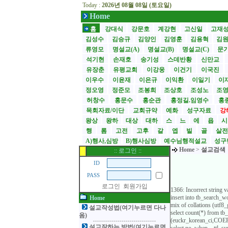
Today :
2026년 08월 08일 (토요일)
Home
홈
강대식
강문호
계강현
고신일
고재
김성수
김승규
김양인
김영훈
김용혁
김
류영모
명설교(A)
명설교(B)
명설교(C)
문
석기현
손재호
송기성
스데반황
신만교
유장춘
유평교회
이강웅
이건기
이국진
이우수
이윤재
이은규
이익환
이일기
이
정오영
정준모
조봉희
조상호
조성노
조
허창수
홍문수
홍순관
홍정길.임영수
홍
목회자료/이단
교회규약
예화
성구자료
강
왕상
왕하
대상
대하
스
느
에
욥
행
롬
고전
고후
갈
엡
빌
골
살
A)행사,심방
B)행사심방
예수님행적설교
성구
Home
>
설교검색
:: 로그인 ::
ID
PASS
로그인
회원가입
1366: Incorrect string 
insert into tb_search
Home
mix of collations (utf
설교작성법(여기누르면 다나
select count(*) from t
옴)
(euckr_korean_ci,COERC
설교잘하는 방법(여기누르면