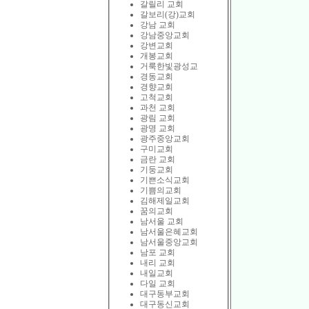
갈릴리 교회
갈보리(강)교회
강남 교회
강남중앙교회
강변교회
개봉교회
거룩한빛광성교
경동교회
경향교회
고척교회
과천 교회
광림 교회
광명 교회
광주중앙교회
구미교회
금란 교회
기둥교회
기쁜소식교회
기쁨의교회
김해제일교회
꿈의교회
남서울 교회
남서울은혜교회
남서울중앙교회
남포 교회
내리 교회
내일교회
다일 교회
대구동부교회
대구동신교회