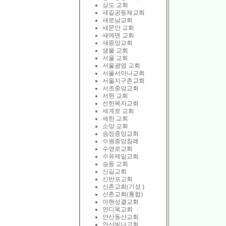
상도 교회
새길공동체교회
새로남교회
새문안 교회
새에덴 교회
새중앙교회
샘물 교회
서울 교회
서울광염 교회
서울서마나교회
서울지구촌교회
서초중앙교회
서현 교회
선한목자교회
세계로 교회
세한 교회
소망 교회
송정중앙교회
수원중앙침례
수영로교회
수유제일교회
승동 교회
신길교회
신반포교회
신촌교회(기성 )
신촌교회(통합)
아현성결교회
안디옥교회
안산동산교회
안산빛나교회