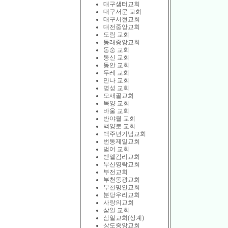
대구샘터교회
대구서문 교회
대구서현교회
대전중앙교회
도림 교회
동래중앙교회
동숭 교회
동신 교회
동안 교회
두레 교회
만나 교회
명성 교회
모새골교회
목양 교회
바울 교회
반야월 교회
백양로 교회
백주년기념교회
번동제일교회
범어 교회
벧엘감리교회
부산영락교회
부전교회
부천동광교회
부천평안교회
분당우리교회
사랑의교회
삼일 교회
삼일교회(상계)
상도중앙교회