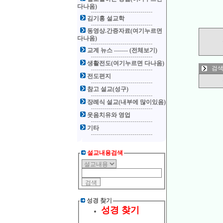
다나옴)
김기홍 설교학
동영상.간증자료(여기누르면
다나옴)
교계 뉴스 ------- (전체보기)
생활전도(여기누르면 다나옴)
검색
전도편지
참고 설교(성구)
장례식 설교(내부에 많이있음)
웃음치유와 영업
기타
설교내용검색
성경 찾기
성경 찾기