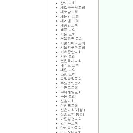
상도 교회
새길공동체교회
새로남교회
새문안 교회
새에덴 교회
새중앙교회
샘물 교회
서울 교회
서울광염 교회
서울서마나교회
서울지구촌교회
서초중앙교회
서현 교회
선한목자교회
세계로 교회
세한 교회
소망 교회
송정중앙교회
수원중앙침례
수영로교회
수유제일교회
승동 교회
신길교회
신반포교회
신촌교회(기성 )
신촌교회(통합)
아현성결교회
안디옥교회
안산동산교회
안산빛나교회