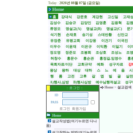
Today :
2026년 08월 07일 (금요일)
Home
홈
강대식
강문호
계강현
고신일
고재
김성수
김승규
김양인
김영훈
김용혁
김
류영모
명설교(A)
명설교(B)
명설교(C)
문
석기현
손재호
송기성
스데반황
신만교
유장춘
유평교회
이강웅
이건기
이국진
이우수
이윤재
이은규
이익환
이일기
이
정오영
정준모
조봉희
조상호
조성노
조
허창수
홍문수
홍순관
홍정길.임영수
홍
목회자료/이단
교회규약
예화
성구자료
강
왕상
왕하
대상
대하
스
느
에
욥
행
롬
고전
고후
갈
엡
빌
골
살
A)행사,심방
B)행사심방
예수님행적설교
성구
Home
>
설교검색
:: 로그인 ::
ID
PASS
로그인
회원가입
Home
설교작성법(여기누르면 다나
옴)
설교잘하는 방법(여기누르면