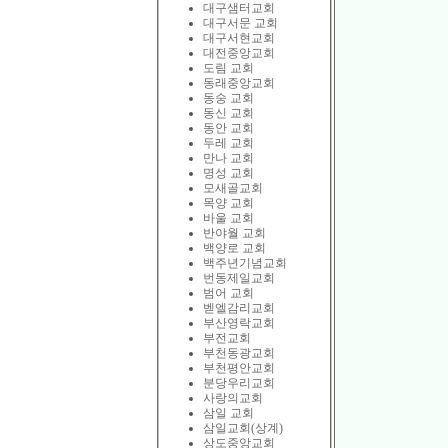
대구샘터교회
대구서문 교회
대구서현교회
대전중앙교회
도림 교회
동래중앙교회
동숭 교회
동신 교회
동안 교회
두레 교회
만나 교회
명성 교회
모새골교회
목양 교회
바울 교회
반야월 교회
백양로 교회
백주년기념교회
번동제일교회
범어 교회
벧엘감리교회
부산영락교회
부전교회
부천동광교회
부천평안교회
분당우리교회
사랑의교회
삼일 교회
삼일교회(상계)
상도중앙교회