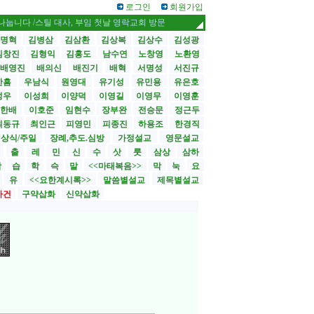
로그인
회원가입
/스틸 대사, 부임 첫날 영락교회 방문
CBMC 한국대회 내달 12일 개막 / 성도
명혁
김병삼
김삼환
김상복
김상수
김성광
김창진
김형익
김홍도
남수연
노창영
노환영
배영진
배의신
배진기
배혁
서명성
서진규
한흠
우남식
원영대
유기성
유민용
유은호
성우
이성희
이양덕
이영길
이영무
이영훈
한배
이호준
임현수
장부완
전승문
정근두
최동규
최인근
피영민
피종진
하용조
한경직
상식/주일
장례,추도.심방
가정설교
영문설교
>
출
레
민
신
수
삿
룻
삼상
삼하
합
습
학
슥
말
<<마태복음>>
막
눅
요
유
<<요한계시록>>
말씀별설교
제목별설교
사건
구약삽화
신약삽화