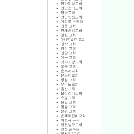
안산제일교회
안양감리교회
양곡교회
언양영신교회
여의도 순복음
연동 교회
연세중앙교회
열린 교회
(용인)열린 교회
영락 교회
영신 교회
영암 교회
예능 교회
예수소망교회
오륜 교회
온누리교회
온유한교회
왕성 교회
우리들교회
울산교회
울산감리교회
유평교회
원일 교회
월광 교회
은평 교회
은혜와진리교회
이한규 목사
인천방주교회
인천 순복음
인천제2교회