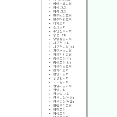
임마누엘교회
장석 교회
장충 교회
전주남성교회
전주태평교회
제자교회
종교교회
주안장로교회
중문 교회
중앙성결교회
지구촌 교회
지구촌교회(조)
청주서남교회
청파감리교회
충신교회(박)
충신교회(안)
치유하는교회
캘거리교회
평안의교회
풍성한교회
포도원교회
한남제일교회
한밭교회
한소망 교회
한신교회(분당)
한신교회(서울)
할렐루야교회
향린교회
향상교회