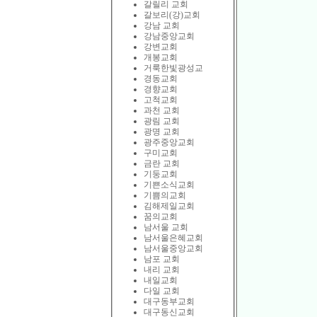
갈릴리 교회
갈보리(강)교회
강남 교회
강남중앙교회
강변교회
개봉교회
거룩한빛광성교
경동교회
경향교회
고척교회
과천 교회
광림 교회
광명 교회
광주중앙교회
구미교회
금란 교회
기둥교회
기쁜소식교회
기쁨의교회
김해제일교회
꿈의교회
남서울 교회
남서울은혜교회
남서울중앙교회
남포 교회
내리 교회
내일교회
다일 교회
대구동부교회
대구동신교회