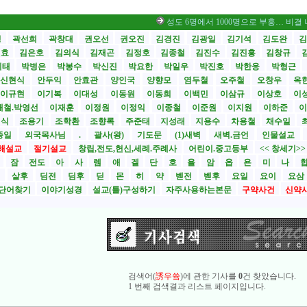
성도 6명에서 1000명으로 부흥… 비결 나눕니다 
성
곽선희
곽창대
권오선
권오진
김경진
김광일
김기석
김도완
김
원효
김은호
김의식
김재곤
김정호
김종철
김진수
김진흥
김창규
기태
박병은
박봉수
박신진
박요한
박일우
박진호
박한응
박형근
신현식
안두익
안효관
양인국
양향모
염두철
오주철
오창우
옥
이규현
이기복
이대성
이동원
이동희
이백민
이삼규
이상호
이
재철.박영선
이재훈
이정원
이정익
이종철
이준원
이지원
이하준
이
영식
조용기
조학환
조향록
주준태
지성래
지용수
차용철
채수일
종일
외국목사님
.
괄사(왕)
기도문
(1)새벽
새벽.금언
인물설교
해설교
절기설교
창립,전도,헌신,세례.주례사
어린이.중고등부
<< 창세기>
시
잠
전도
아
사
렘
애
겔
단
호
욜
암
옵
욘
미
나
전
살후
딤전
딤후
딛
몬
히
약
벧전
벧후
요일
요이
요삼
단어찾기
이야기성경
설교(틀)구성하기
자주사용하는본문
구약사건
신약
검색어(
誘우쓬
)에 관한 기사를
0
건 찾았습니다.
1 번째 검색결과 리스트 페이지입니다.