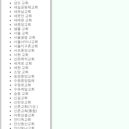
상도 교회
새길공동체교회
새로남교회
새문안 교회
새에덴 교회
새중앙교회
샘물 교회
서울 교회
서울광염 교회
서울서마나교회
서울지구촌교회
서초중앙교회
서현 교회
선한목자교회
세계로 교회
세한 교회
소망 교회
송정중앙교회
수원중앙침례
수영로교회
수유제일교회
승동 교회
신길교회
신반포교회
신촌교회(기성 )
신촌교회(통합)
아현성결교회
안디옥교회
안산동산교회
안산빛나교회