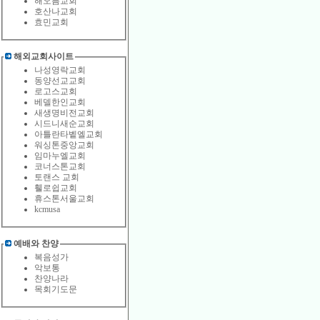
해오름교회
호산나교회
효민교회
해외교회사이트
나성영락교회
동양선교교회
로고스교회
베델한인교회
새생명비전교회
시드니새순교회
아틀란타벹엘교회
워싱톤중앙교회
임마누엘교회
코너스톤교회
토랜스 교회
휄로쉽교회
휴스톤서울교회
kcmusa
예배와 찬양
복음성가
악보통
찬양나라
목회기도문