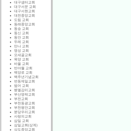
대구샘터교회
대구서문 교회
대구서현교회
대전중앙교회
도림 교회
동래중앙교회
동숭 교회
동신 교회
동안 교회
두레 교회
만나 교회
명성 교회
모새골교회
목양 교회
바울 교회
반야월 교회
백양로 교회
백주년기념교회
번동제일교회
범어 교회
벧엘감리교회
부산영락교회
부전교회
부천동광교회
부천평안교회
분당우리교회
사랑의교회
삼일 교회
삼일교회(상계)
상도중앙교회