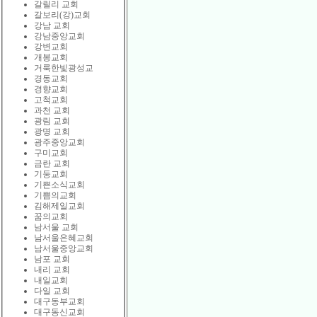
갈릴리 교회
갈보리(강)교회
강남 교회
강남중앙교회
강변교회
개봉교회
거룩한빛광성교
경동교회
경향교회
고척교회
과천 교회
광림 교회
광명 교회
광주중앙교회
구미교회
금란 교회
기둥교회
기쁜소식교회
기쁨의교회
김해제일교회
꿈의교회
남서울 교회
남서울은혜교회
남서울중앙교회
남포 교회
내리 교회
내일교회
다일 교회
대구동부교회
대구동신교회