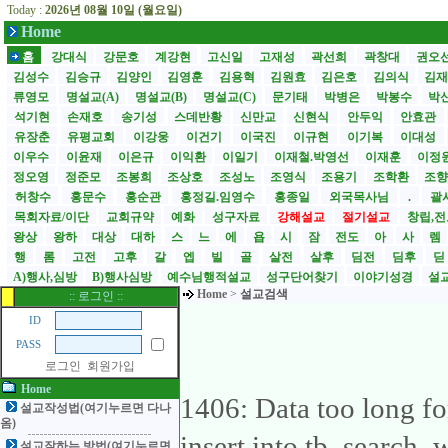
Today :
2026년 08월 10일 (월요일)
Home
홈
강대식
강문호
계강현
고신일
고재성
곽선희
곽창대
권오
김성수
김승규
김양인
김영훈
김용혁
김원효
김은호
김의식
김
류영모
명설교(A)
명설교(B)
명설교(C)
문기태
박병은
박봉수
박
석기현
손재호
송기성
스데반황
신만교
신현식
안두익
안효관
유장춘
유평교회
이강웅
이건기
이국진
이규현
이기복
이대성
이우수
이윤재
이은규
이익환
이일기
이재철.박영선
이재훈
이정
정오영
정준모
조봉희
조상호
조성노
조영식
조용기
조학환
조
허창수
홍문수
홍순관
홍정길.임영수
홍종일
외국목사님
.
괄사
목회자료/이단
교회규약
예화
성구자료
강해설교
절기설교
창립,전
왕상
왕하
대상
대하
스
느
에
욥
시
잠
전도
아
사
렘
행
롬
고전
고후
갈
엡
빌
골
살전
살후
딤전
딤후
A)행사,심방
B)행사심방
예수님행적설교
성구단어찾기
이야기성경
설교
Home
>
설교검색
:: 로그인 ::
ID
PASS
로그인
회원가입
Home
1406: Data too long fo
설교작성법(여기누르면 다나
옴)
insert into tb_search_
설교잘하는 방법(여기누르면