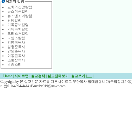
목회자 컬럼
교회와신앙칼럼
뉴스미션칼럼
뉴스엔조이칼럼
당당칼럼
기독공보칼럼
기독목회칼럼
크리스천칼럼
타임즈칼럼
김명혁목사
김형준목사
양인순목사
이동원목사
조현삼목사
밤중소리
|
Home
|
사이트맵
|
설교검색
|
설교전체보기
|
설교쓰기
|
___
|
Copyright by 본 설교신문 자료를 다른사이트로 무단복사 절대금합니다(추적장치가동)/
바람010-4394-4414 /E-mail:v919@naver.com