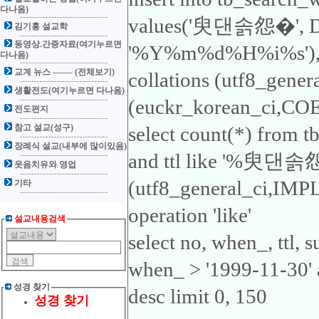
다나옴)
values('臾댄솕怨�', 
김기홍 설교학
동영상.간증자료(여기누르면
'%Y%m%d%H%i%s'), 'ttl
다나옴)
교계 뉴스 ------- (전체보기)
collations (utf8_gene
생활전도(여기누르면 다나옴)
(euckr_korean_ci,COER
전도편지
참고 설교(성구)
select count(*) from 
장례식 설교(내부에 많이있음)
and ttl like '%臾댄솕怨�
웃음치유와 영업
(utf8_general_ci,IMP
기타
operation 'like'
설교내용검색
select no, when_, ttl,
when_ > '1999-11-30
성경 찾기
desc limit 0, 150
성경 찾기