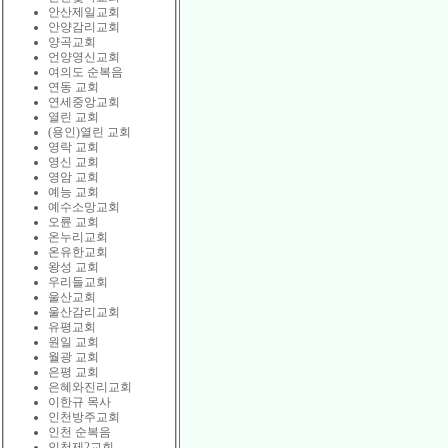
안산제일교회
안양감리교회
양곡교회
언양영신교회
여의도 순복음
연동 교회
연세중앙교회
열린 교회
(용인)열린 교회
영락 교회
영신 교회
영암 교회
예능 교회
예수소망교회
오륜 교회
온누리교회
온유한교회
왕성 교회
우리들교회
울산교회
울산감리교회
유평교회
원일 교회
월광 교회
은평 교회
은혜와진리교회
이한규 목사
인천방주교회
인천 순복음
인천제2교회