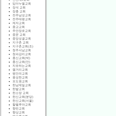
임마누엘교회
장석 교회
장충 교회
전주남성교회
전주태평교회
제자교회
종교교회
주안장로교회
중문 교회
중앙성결교회
지구촌 교회
지구촌교회(조)
청주서남교회
청파감리교회
충신교회(박)
충신교회(안)
치유하는교회
캘거리교회
평안의교회
풍성한교회
포도원교회
한남제일교회
한밭교회
한소망 교회
한신교회(분당)
한신교회(서울)
할렐루야교회
향린교회
향상교회