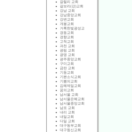
갈릴리 교회
갈보리(강)교회
강남 교회
강남중앙교회
강변교회
개봉교회
거룩한빛광성교
경동교회
경향교회
고척교회
과천 교회
광림 교회
광명 교회
광주중앙교회
구미교회
금란 교회
기둥교회
기쁜소식교회
기쁨의교회
김해제일교회
꿈의교회
남서울 교회
남서울은혜교회
남서울중앙교회
남포 교회
내리 교회
내일교회
다일 교회
대구동부교회
대구동신교회