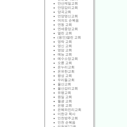
안산제일교회
안양감리교회
양곡교회
언양영신교회
여의도 순복음
연동 교회
연세중앙교회
열린 교회
(용인)열린 교회
영락 교회
영신 교회
영암 교회
예능 교회
예수소망교회
오륜 교회
온누리교회
온유한교회
왕성 교회
우리들교회
울산교회
울산감리교회
유평교회
원일 교회
월광 교회
은평 교회
은혜와진리교회
이한규 목사
인천방주교회
인천 순복음
인천제2교회