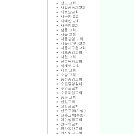
상도 교회
새길공동체교회
새로남교회
새문안 교회
새에덴 교회
새중앙교회
샘물 교회
서울 교회
서울광염 교회
서울서마나교회
서울지구촌교회
서초중앙교회
서현 교회
선한목자교회
세계로 교회
세한 교회
소망 교회
송정중앙교회
수원중앙침례
수영로교회
수유제일교회
승동 교회
신길교회
신반포교회
신촌교회(기성 )
신촌교회(통합)
아현성결교회
안디옥교회
안산동산교회
안산빛나교회