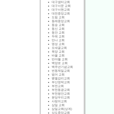
대구샘터교회
대구서문 교회
대구서현교회
대전중앙교회
도림 교회
동래중앙교회
동숭 교회
동신 교회
동안 교회
두레 교회
만나 교회
명성 교회
모새골교회
목양 교회
바울 교회
반야월 교회
백양로 교회
백주년기념교회
번동제일교회
범어 교회
벧엘감리교회
부산영락교회
부전교회
부천동광교회
부천평안교회
분당우리교회
사랑의교회
삼일 교회
삼일교회(상계)
상도중앙교회