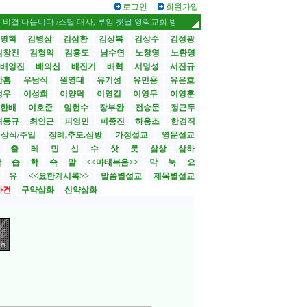
로그인
회원가입
눕니다 /스틸 대사, 부임 첫날 영락교회 방문
CBMC 한국대회 내달 12일 개막 
명혁
김병삼
김삼환
김상복
김상수
김성광
김창진
김형익
김홍도
남수연
노창영
노환영
배영진
배의신
배진기
배혁
서명성
서진규
한흠
우남식
원영대
유기성
유민용
유은호
성우
이성희
이양덕
이영길
이영무
이영훈
한배
이호준
임현수
장부완
전승문
정근두
최동규
최인근
피영민
피종진
하용조
한경직
상식/주일
장례,추도.심방
가정설교
영문설교
>
출
레
민
신
수
삿
룻
삼상
삼하
합
습
학
슥
말
<<마태복음>>
막
눅
요
유
<<요한계시록>>
말씀별설교
제목별설교
사건
구약삽화
신약삽화