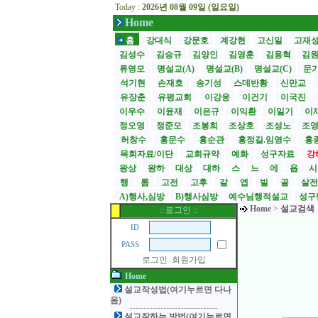
Today :
2026년 08월 09일 (일요일)
Home
홈
강대식
강문호
계강현
고신일
고재
김성수
김승규
김양인
김영훈
김용혁
김
류영모
명설교(A)
명설교(B)
명설교(C)
문
석기현
손재호
송기성
스데반황
신만교
유장춘
유평교회
이강웅
이건기
이국진
이우수
이윤재
이은규
이익환
이일기
이
정오영
정준모
조봉희
조상호
조성노
조
허창수
홍문수
홍순관
홍정길.임영수
홍
목회자료/이단
교회규약
예화
성구자료
강
왕상
왕하
대상
대하
스
느
에
욥
행
롬
고전
고후
갈
엡
빌
골
살
A)행사,심방
B)행사심방
예수님행적설교
성구
Home
>
설교검색
:: 로그인 ::
ID
PASS
로그인
회원가입
Home
설교작성법(여기누르면 다나
옴)
설교잘하는 방법(여기누르면