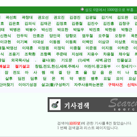
성도 6명에서 1000명으로 부흥… 비결 나
성
곽선희
곽창대
권오선
권오진
김경진
김광일
김기석
김도완
김
원효
김은호
김의식
김재곤
김정호
김종철
김진수
김진흥
김창규
기태
박병은
박봉수
박신진
박요한
박일우
박진호
박한응
박형근
신현식
안두익
안효관
양인국
양향모
염두철
오주철
오창우
옥
이규현
이기복
이대성
이동원
이동희
이백민
이삼규
이상호
이
재철.박영선
이재훈
이정원
이정익
이종철
이준원
이지원
이하준
이
영식
조용기
조학환
조향록
주준태
지성래
지용수
차용철
채수일
종일
외국목사님
.
괄사(왕)
기도문
(1)새벽
새벽.금언
인물설교
해설교
절기설교
창립,전도,헌신,세례.주례사
어린이.중고등부
<< 창세기>
시
잠
전도
아
사
렘
애
겔
단
호
욜
암
옵
욘
미
나
전
살후
딤전
딤후
딛
몬
히
약
벧전
벧후
요일
요이
요삼
단어찾기
이야기성경
설교(틀)구성하기
자주사용하는본문
구약사건
신약
검색어(
紐⑹쟻
)에 관한 기사를
0
건 찾았습니다.
1 번째 검색결과 리스트 페이지입니다.