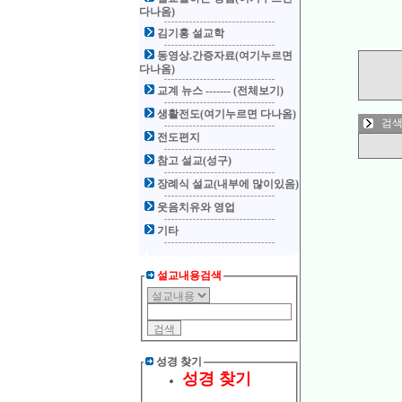
다나옴)
김기홍 설교학
동영상.간증자료(여기누르면
다나옴)
교계 뉴스 ------- (전체보기)
생활전도(여기누르면 다나옴)
검색
전도편지
참고 설교(성구)
장례식 설교(내부에 많이있음)
웃음치유와 영업
기타
설교내용검색
성경 찾기
성경 찾기