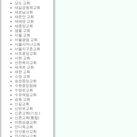
상도 교회
새길공동체교회
새로남교회
새문안 교회
새에덴 교회
새중앙교회
샘물 교회
서울 교회
서울광염 교회
서울서마나교회
서울지구촌교회
서초중앙교회
서현 교회
선한목자교회
세계로 교회
세한 교회
소망 교회
송정중앙교회
수원중앙침례
수영로교회
수유제일교회
승동 교회
신길교회
신반포교회
신촌교회(기성 )
신촌교회(통합)
아현성결교회
안디옥교회
안산동산교회
안산빛나교회