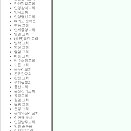
안산제일교회
안양감리교회
양곡교회
언양영신교회
여의도 순복음
연동 교회
연세중앙교회
열린 교회
(용인)열린 교회
영락 교회
영신 교회
영암 교회
예능 교회
예수소망교회
오륜 교회
온누리교회
온유한교회
왕성 교회
우리들교회
울산교회
울산감리교회
유평교회
원일 교회
월광 교회
은평 교회
은혜와진리교회
이한규 목사
인천방주교회
인천 순복음
인천제2교회