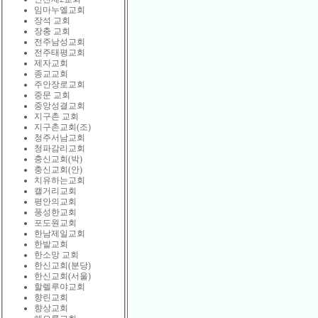
임마누엘교회
장석 교회
장충 교회
전주남성교회
전주태평교회
제자교회
종교교회
주안장로교회
중문 교회
중앙성결교회
지구촌 교회
지구촌교회(조)
청주서남교회
청파감리교회
충신교회(박)
충신교회(안)
치유하는교회
캘거리교회
평안의교회
풍성한교회
포도원교회
한남제일교회
한밭교회
한소망 교회
한신교회(분당)
한신교회(서울)
할렐루야교회
향린교회
향상교회