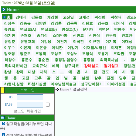
Today :
2026년 08월 08일 (토요일)
Home
홈
강대식
강문호
계강현
고신일
고재성
곽선희
곽창대
권오
김성수
김승규
김양인
김영훈
김용혁
김원효
김은호
김의식
김
류영모
명설교(A)
명설교(B)
명설교(C)
문기태
박병은
박봉수
박
석기현
손재호
송기성
스데반황
신만교
신현식
안두익
안효관
유장춘
유평교회
이강웅
이건기
이국진
이규현
이기복
이대성
이우수
이윤재
이은규
이익환
이일기
이재철.박영선
이재훈
이정
정오영
정준모
조봉희
조상호
조성노
조영식
조용기
조학환
조
허창수
홍문수
홍순관
홍정길.임영수
홍종일
외국목사님
.
괄사
목회자료/이단
교회규약
예화
성구자료
강해설교
절기설교
창립,전
왕상
왕하
대상
대하
스
느
에
욥
시
잠
전도
아
사
렘
행
롬
고전
고후
갈
엡
빌
골
살전
살후
딤전
딤후
A)행사,심방
B)행사심방
예수님행적설교
성구단어찾기
이야기성경
설교
Home
>
설교검색
:: 로그인 ::
ID
PASS
로그인
회원가입
Home
설교작성법(여기누르면 다나
옴)
설교잘하는 방법(여기누르면