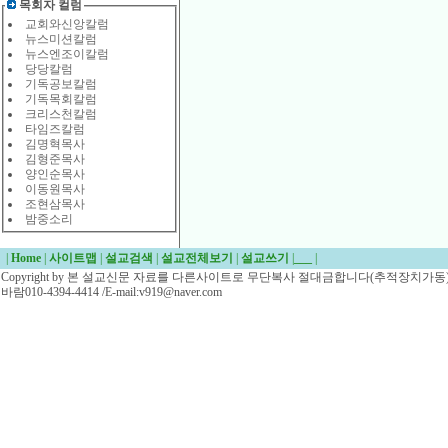
목회자 컬럼
교회와신앙칼럼
뉴스미션칼럼
뉴스엔조이칼럼
당당칼럼
기독공보칼럼
기독목회칼럼
크리스천칼럼
타임즈칼럼
김명혁목사
김형준목사
양인순목사
이동원목사
조현삼목사
밤중소리
|
Home
|
사이트맵
|
설교검색
|
설교전체보기
|
설교쓰기
|
___
|
Copyright by 본 설교신문 자료를 다른사이트로 무단복사 절대금합니다(추적장치가동)/
바람010-4394-4414 /E-mail:v919@naver.com