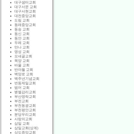
대구샘터교회
대구서문 교회
대구서현교회
대전중앙교회
도림 교회
동래중앙교회
동숭 교회
동신 교회
동안 교회
두레 교회
만나 교회
명성 교회
모새골교회
목양 교회
바울 교회
반야월 교회
백양로 교회
백주년기념교회
번동제일교회
범어 교회
벧엘감리교회
부산영락교회
부전교회
부천동광교회
부천평안교회
분당우리교회
사랑의교회
삼일 교회
삼일교회(상계)
상도중앙교회