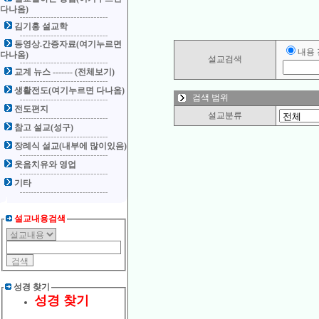
다나옴)
김기홍 설교학
동영상.간증자료(여기누르면
내용
다나옴)
설교검색
교계 뉴스 ------- (전체보기)
생활전도(여기누르면 다나옴)
검색 범위
전도편지
설교분류
참고 설교(성구)
장례식 설교(내부에 많이있음)
웃음치유와 영업
기타
설교내용검색
성경 찾기
성경 찾기