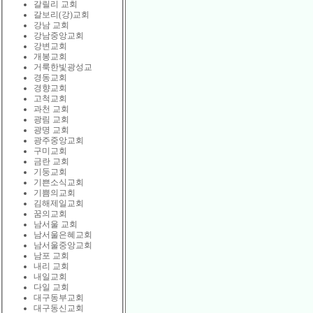
갈릴리 교회
갈보리(강)교회
강남 교회
강남중앙교회
강변교회
개봉교회
거룩한빛광성교
경동교회
경향교회
고척교회
과천 교회
광림 교회
광명 교회
광주중앙교회
구미교회
금란 교회
기둥교회
기쁜소식교회
기쁨의교회
김해제일교회
꿈의교회
남서울 교회
남서울은혜교회
남서울중앙교회
남포 교회
내리 교회
내일교회
다일 교회
대구동부교회
대구동신교회