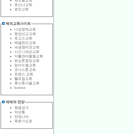
해오름교회
호산나교회
효민교회
해외교회사이트
나성영락교회
동양선교교회
로고스교회
베델한인교회
새생명비전교회
시드니새순교회
아틀란타벹엘교회
워싱톤중앙교회
임마누엘교회
코너스톤교회
토랜스 교회
휄로쉽교회
휴스톤서울교회
kcmusa
예배와 찬양
복음성가
악보통
찬양나라
목회기도문