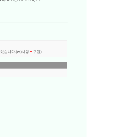
 by when_ desc limit 0, 150
있습니다.(ex)사랑
+
구원)