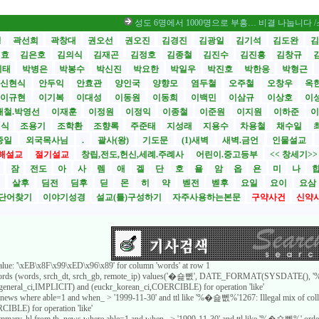
성도 6명에서 1000명으로 부흥… 비결 나눕니다 /스틸 대사
성
곽선희
곽창대
권오선
권오진
김경진
김광일
김기석
김도완
김
원효
김은호
김의식
김재곤
김정호
김종철
김진수
김진흥
김창규
기태
박병은
박봉수
박신진
박요한
박일우
박진호
박한응
박형근
신현식
안두익
안효관
양인국
양향모
염두철
오주철
오창우
옥
이규현
이기복
이대성
이동원
이동희
이백민
이삼규
이상호
이
재철.박영선
이재훈
이정원
이정익
이종철
이준원
이지원
이하준
이
영식
조용기
조학환
조향록
주준태
지성래
지용수
차용철
채수일
종일
외국목사님
.
괄사(왕)
기도문
(1)새벽
새벽.금언
인물설교
해설교
절기설교
창립,전도,헌신,세례.주례사
어린이.중고등부
<< 창세기>
시
잠
전도
아
사
렘
애
겔
단
호
욜
암
옵
욘
미
나
전
살후
딤전
딤후
딛
몬
히
약
벧전
벧후
요일
요이
요삼
단어찾기
이야기성경
설교(틀)구성하기
자주사용하는본문
구약사건
신약
value: '\xEB\x8F\x99\xED\x96\x89' for column 'words' at row 1
_words (words, srch_dt, srch_gb, remote_ip) values('�숉뻾', DATE_FORMAT(SYSDATE(), '%Y
8_general_ci,IMPLICIT) and (euckr_korean_ci,COERCIBLE) for operation 'like'
b_news where able=1 and when_ > '1999-11-30' and ttl like '%�숉뻾%'1267: Illegal mix of col
IBLE) for operation 'like'