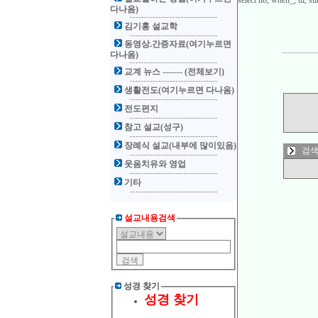
select no, when_, ttl,
다나옴)
김기홍 설교학
동영상.간증자료(여기누르면
다나옴)
교계 뉴스 ------- (전체보기)
생활전도(여기누르면 다나옴)
전도편지
참고 설교(성구)
장례식 설교(내부에 많이있음)
검색
웃음치유와 영업
기타
설교내용검색
성경 찾기
성경 찾기