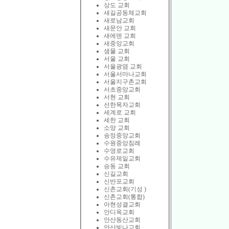
상도 교회
새길공동체교회
새로남교회
새문안 교회
새에덴 교회
새중앙교회
샘물 교회
서울 교회
서울광염 교회
서울서마나교회
서울지구촌교회
서초중앙교회
서현 교회
선한목자교회
세계로 교회
세한 교회
소망 교회
송정중앙교회
수원중앙침례
수영로교회
수유제일교회
승동 교회
신길교회
신반포교회
신촌교회(기성 )
신촌교회(통합)
아현성결교회
안디옥교회
안산동산교회
안산빛나교회