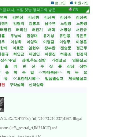
로그인
회원가입
, 부임 첫날 영락교회 방문
CBMC 한국대회 내달 12일 개막 / 성도가 ‘죽고 
명혁
김병삼
김삼환
김상복
김상수
김성광
김창진
김형익
김홍도
남수연
노창영
노환영
배영진
배의신
배진기
배혁
서명성
서진규
한흠
우남식
원영대
유기성
유민용
유은호
성우
이성희
이양덕
이영길
이영무
이영훈
한배
이호준
임현수
장부완
전승문
정근두
최동규
최인근
피영민
피종진
하용조
한경직
상식/주일
장례,추도.심방
가정설교
영문설교
>
출
레
민
신
수
삿
룻
삼상
삼하
합
습
학
슥
말
<<마태복음>>
막
눅
요
유
<<요한계시록>>
말씀별설교
제목별설교
사건
구약삽화
신약삽화
%m%d%H%i%s'), 'ttl', '216.73.216.237')1267: Illegal
lations (utf8_general_ci,IMPLICIT) and