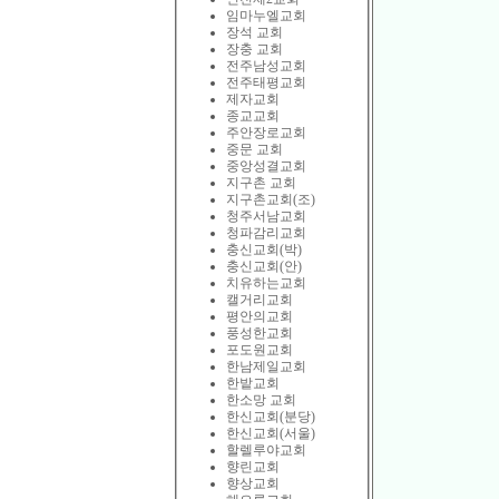
임마누엘교회
장석 교회
장충 교회
전주남성교회
전주태평교회
제자교회
종교교회
주안장로교회
중문 교회
중앙성결교회
지구촌 교회
지구촌교회(조)
청주서남교회
청파감리교회
충신교회(박)
충신교회(안)
치유하는교회
캘거리교회
평안의교회
풍성한교회
포도원교회
한남제일교회
한밭교회
한소망 교회
한신교회(분당)
한신교회(서울)
할렐루야교회
향린교회
향상교회