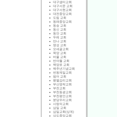
대구샘터교회
대구서문 교회
대구서현교회
대전중앙교회
도림 교회
동래중앙교회
동숭 교회
동신 교회
동안 교회
두레 교회
만나 교회
명성 교회
모새골교회
목양 교회
바울 교회
반야월 교회
백양로 교회
백주년기념교회
번동제일교회
범어 교회
벧엘감리교회
부산영락교회
부전교회
부천동광교회
부천평안교회
분당우리교회
사랑의교회
삼일 교회
삼일교회(상계)
상도중앙교회