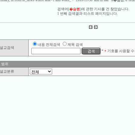
 summary, hl from tb_news where able=1 and when_ > '1999-11-30' and ttl like '%�숉뻾%' order
검색어(
�숉뻾
)에 관한 기사를
건 찾았습니다.
1 번째 검색결과 리스트 페이지입니다.
내용 전체검색
제목 검색
설교검색
*
+
기호를 사용할 수 
 범위
설교분류