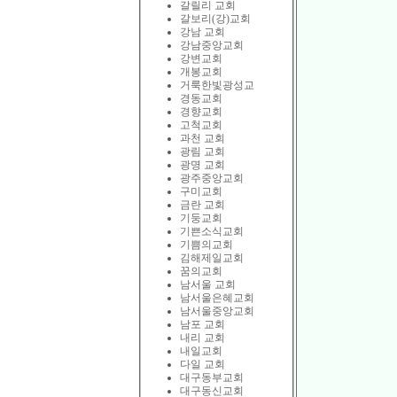
갈릴리 교회
갈보리(강)교회
강남 교회
강남중앙교회
강변교회
개봉교회
거룩한빛광성교
경동교회
경향교회
고척교회
과천 교회
광림 교회
광명 교회
광주중앙교회
구미교회
금란 교회
기둥교회
기쁜소식교회
기쁨의교회
김해제일교회
꿈의교회
남서울 교회
남서울은혜교회
남서울중앙교회
남포 교회
내리 교회
내일교회
다일 교회
대구동부교회
대구동신교회