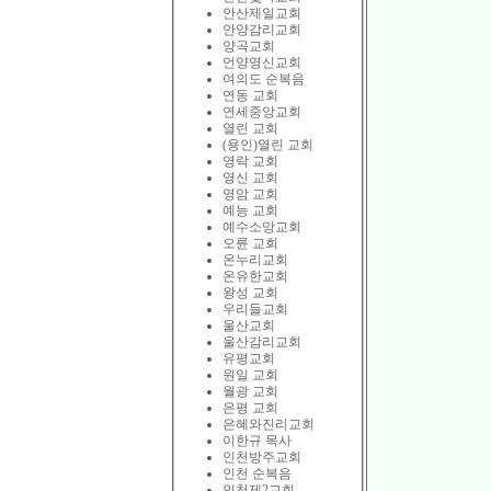
안산제일교회
안양감리교회
양곡교회
언양영신교회
여의도 순복음
연동 교회
연세중앙교회
열린 교회
(용인)열린 교회
영락 교회
영신 교회
영암 교회
예능 교회
예수소망교회
오륜 교회
온누리교회
온유한교회
왕성 교회
우리들교회
울산교회
울산감리교회
유평교회
원일 교회
월광 교회
은평 교회
은혜와진리교회
이한규 목사
인천방주교회
인천 순복음
인천제2교회