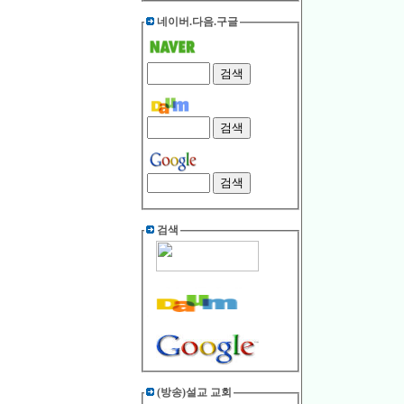
네이버.다음.구글
검색
(방송)설교 교회