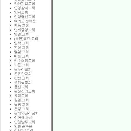
안산제일교회
안양감리교회
양곡교회
언양영신교회
여의도 순복음
연동 교회
연세중앙교회
열린 교회
(용인)열린 교회
영락 교회
영신 교회
영암 교회
예능 교회
예수소망교회
오륜 교회
온누리교회
온유한교회
왕성 교회
우리들교회
울산교회
울산감리교회
유평교회
원일 교회
월광 교회
은평 교회
은혜와진리교회
이한규 목사
인천방주교회
인천 순복음
인천제2교회