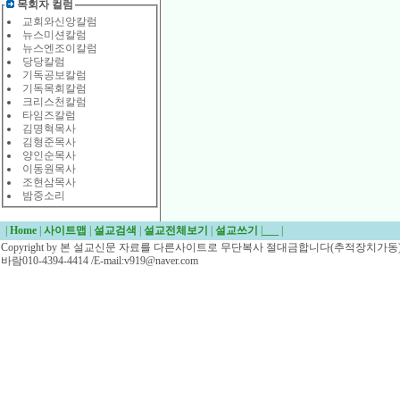
목회자 컬럼
교회와신앙칼럼
뉴스미션칼럼
뉴스엔조이칼럼
당당칼럼
기독공보칼럼
기독목회칼럼
크리스천칼럼
타임즈칼럼
김명혁목사
김형준목사
양인순목사
이동원목사
조현삼목사
밤중소리
|
Home
|
사이트맵
|
설교검색
|
설교전체보기
|
설교쓰기
|
___
|
Copyright by 본 설교신문 자료를 다른사이트로 무단복사 절대금합니다(추적장치가동)/
바람010-4394-4414 /E-mail:v919@naver.com