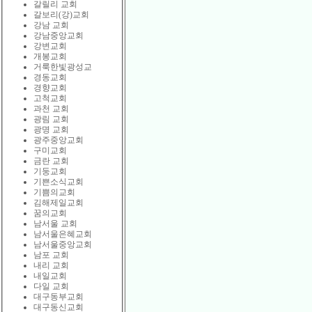
갈릴리 교회
갈보리(강)교회
강남 교회
강남중앙교회
강변교회
개봉교회
거룩한빛광성교
경동교회
경향교회
고척교회
과천 교회
광림 교회
광명 교회
광주중앙교회
구미교회
금란 교회
기둥교회
기쁜소식교회
기쁨의교회
김해제일교회
꿈의교회
남서울 교회
남서울은혜교회
남서울중앙교회
남포 교회
내리 교회
내일교회
다일 교회
대구동부교회
대구동신교회