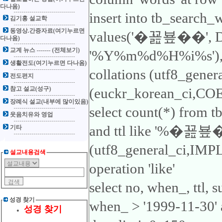
다나옴)
insert into tb_search_
김기홍 설교학
동영상.간증자료(여기누르면
values('�꾪뵾��', 
다나옴)
교계 뉴스 ------- (전체보기)
'%Y%m%d%H%i%s'), 'ttl
생활전도(여기누르면 다나옴)
collations (utf8_gene
전도편지
참고 설교(성구)
(euckr_korean_ci,COER
장례식 설교(내부에 많이있음)
select count(*) from 
웃음치유와 영업
and ttl like '%�꾪뵾��
기타
(utf8_general_ci,IMP
설교내용검색
operation 'like'
select no, when_, ttl,
성경 찾기
when_ > '1999-11-30
성경 찾기