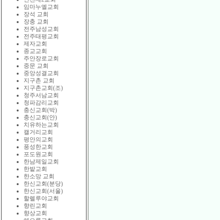
임마누엘교회
장석 교회
장충 교회
전주남성교회
전주태평교회
제자교회
종교교회
주안장로교회
중문 교회
중앙성결교회
지구촌 교회
지구촌교회(조)
청주서남교회
청파감리교회
충신교회(박)
충신교회(안)
치유하는교회
캘거리교회
평안의교회
풍성한교회
포도원교회
한남제일교회
한밭교회
한소망 교회
한신교회(분당)
한신교회(서울)
할렐루야교회
향린교회
향상교회