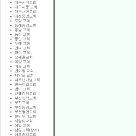
대구샘터교회
대구서문 교회
대구서현교회
대전중앙교회
도림 교회
동래중앙교회
동숭 교회
동신 교회
동안 교회
두레 교회
만나 교회
명성 교회
모새골교회
목양 교회
바울 교회
반야월 교회
백양로 교회
백주년기념교회
번동제일교회
범어 교회
벧엘감리교회
부산영락교회
부전교회
부천동광교회
부천평안교회
분당우리교회
사랑의교회
삼일 교회
삼일교회(상계)
상도중앙교회