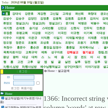
Today :
2026년 08월 10일 (월요일)
Home
홈
강대식
강문호
계강현
고신일
고재성
곽선희
곽창대
권오
김성수
김승규
김양인
김영훈
김용혁
김원효
김은호
김의식
김
류영모
명설교(A)
명설교(B)
명설교(C)
문기태
박병은
박봉수
박
석기현
손재호
송기성
스데반황
신만교
신현식
안두익
안효관
유장춘
유평교회
이강웅
이건기
이국진
이규현
이기복
이대성
이우수
이윤재
이은규
이익환
이일기
이재철.박영선
이재훈
이정
정오영
정준모
조봉희
조상호
조성노
조영식
조용기
조학환
조
허창수
홍문수
홍순관
홍정길.임영수
홍종일
외국목사님
.
괄사
목회자료/이단
교회규약
예화
성구자료
강해설교
절기설교
창립,전
왕상
왕하
대상
대하
스
느
에
욥
시
잠
전도
아
사
렘
행
롬
고전
고후
갈
엡
빌
골
살전
살후
딤전
딤후
A)행사,심방
B)행사심방
예수님행적설교
성구단어찾기
이야기성경
설교
Home
>
설교검색
:: 로그인 ::
ID
PASS
로그인
회원가입
Home
1366: Incorrect string
설교작성법(여기누르면 다나
옴)
column 'words' at row
설교잘하는 방법(여기누르면