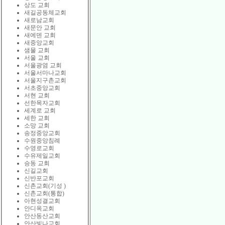
상도 교회
새길공동체교회
새로남교회
새문안 교회
새에덴 교회
새중앙교회
샘물 교회
서울 교회
서울광염 교회
서울서마나교회
서울지구촌교회
서초중앙교회
서현 교회
선한목자교회
세계로 교회
세한 교회
소망 교회
송정중앙교회
수원중앙침례
수영로교회
수유제일교회
승동 교회
신길교회
신반포교회
신촌교회(기성 )
신촌교회(통합)
아현성결교회
안디옥교회
안산동산교회
안산빛나교회