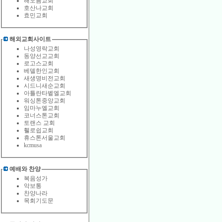
해오름교회
호산나교회
효민교회
해외교회사이트
나성영락교회
동양선교교회
로고스교회
베델한인교회
새생명비전교회
시드니새순교회
아틀란타벹엘교회
워싱톤중앙교회
임마누엘교회
코너스톤교회
토랜스 교회
휄로쉽교회
휴스톤서울교회
kcmusa
예배와 찬양
복음성가
악보통
찬양나라
목회기도문