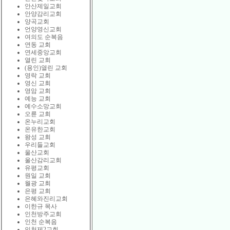
안산제일교회
안양감리교회
양곡교회
언양영신교회
여의도 순복음
연동 교회
연세중앙교회
열린 교회
(용인)열린 교회
영락 교회
영신 교회
영암 교회
예능 교회
예수소망교회
오륜 교회
온누리교회
온유한교회
왕성 교회
우리들교회
울산교회
울산감리교회
유평교회
원일 교회
월광 교회
은평 교회
은혜와진리교회
이한규 목사
인천방주교회
인천 순복음
인천제2교회