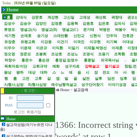
Today :
2026년 08월 09일 (일요일)
Home
홈
강대식
강문호
계강현
고신일
고재성
곽선희
곽창대
권오
김성수
김승규
김양인
김영훈
김용혁
김원효
김은호
김의식
김
류영모
명설교(A)
명설교(B)
명설교(C)
문기태
박병은
박봉수
박
석기현
손재호
송기성
스데반황
신만교
신현식
안두익
안효관
유장춘
유평교회
이강웅
이건기
이국진
이규현
이기복
이대성
이우수
이윤재
이은규
이익환
이일기
이재철.박영선
이재훈
이정
정오영
정준모
조봉희
조상호
조성노
조영식
조용기
조학환
조
허창수
홍문수
홍순관
홍정길.임영수
홍종일
외국목사님
.
괄사
목회자료/이단
교회규약
예화
성구자료
강해설교
절기설교
창립,전
왕상
왕하
대상
대하
스
느
에
욥
시
잠
전도
아
사
렘
행
롬
고전
고후
갈
엡
빌
골
살전
살후
딤전
딤후
A)행사,심방
B)행사심방
예수님행적설교
성구단어찾기
이야기성경
설교
Home
>
설교검색
:: 로그인 ::
ID
PASS
로그인
회원가입
Home
1366: Incorrect strin
설교작성법(여기누르면 다나
옴)
'words' at row 1
설교잘하는 방법(여기누르면