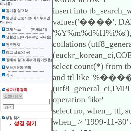
다나옴)
insert into tb_search_
김기홍 설교학
동영상.간증자료(여기누르면
values('����', D
다나옴)
교계 뉴스 ------- (전체보기)
'%Y%m%d%H%i%s'), 'ttl
생활전도(여기누르면 다나옴)
collations (utf8_gene
전도편지
참고 설교(성구)
(euckr_korean_ci,COER
장례식 설교(내부에 많이있음)
select count(*) from 
웃음치유와 영업
and ttl like '%����%'
기타
(utf8_general_ci,IMP
설교내용검색
operation 'like'
select no, when_, ttl,
성경 찾기
when_ > '1999-11-30'
성경 찾기