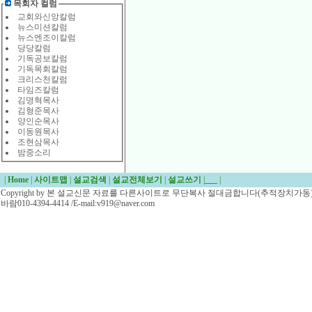
목회자 컬럼
교회와신앙칼럼
뉴스미션칼럼
뉴스엔조이칼럼
당당칼럼
기독공보칼럼
기독목회칼럼
크리스천칼럼
타임즈칼럼
김명혁목사
김형준목사
양인순목사
이동원목사
조현삼목사
밤중소리
|
Home
|
사이트맵
|
설교검색
|
설교전체보기
|
설교쓰기
|
___
|
Copyright by 본 설교신문 자료를 다른사이트로 무단복사 절대금합니다(추적장치가동)/
바람010-4394-4414 /E-mail:v919@naver.com