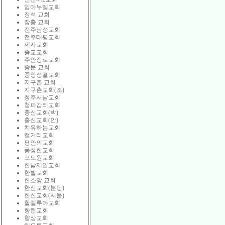
임마누엘교회
장석 교회
장충 교회
전주남성교회
전주태평교회
제자교회
종교교회
주안장로교회
중문 교회
중앙성결교회
지구촌 교회
지구촌교회(조)
청주서남교회
청파감리교회
충신교회(박)
충신교회(안)
치유하는교회
캘거리교회
평안의교회
풍성한교회
포도원교회
한남제일교회
한밭교회
한소망 교회
한신교회(분당)
한신교회(서울)
할렐루야교회
향린교회
향상교회