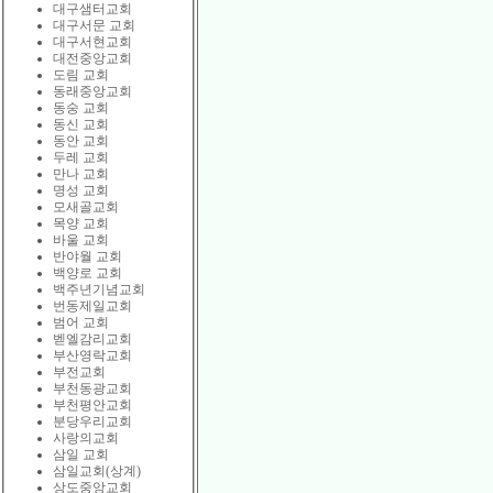
대구샘터교회
대구서문 교회
대구서현교회
대전중앙교회
도림 교회
동래중앙교회
동숭 교회
동신 교회
동안 교회
두레 교회
만나 교회
명성 교회
모새골교회
목양 교회
바울 교회
반야월 교회
백양로 교회
백주년기념교회
번동제일교회
범어 교회
벧엘감리교회
부산영락교회
부전교회
부천동광교회
부천평안교회
분당우리교회
사랑의교회
삼일 교회
삼일교회(상계)
상도중앙교회