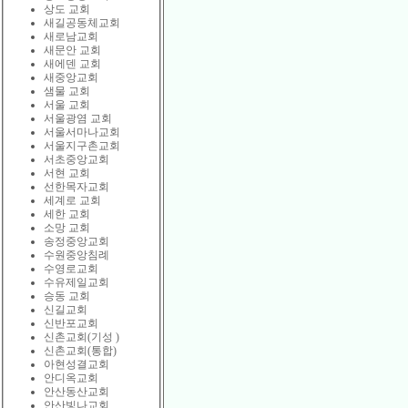
상도 교회
새길공동체교회
새로남교회
새문안 교회
새에덴 교회
새중앙교회
샘물 교회
서울 교회
서울광염 교회
서울서마나교회
서울지구촌교회
서초중앙교회
서현 교회
선한목자교회
세계로 교회
세한 교회
소망 교회
송정중앙교회
수원중앙침례
수영로교회
수유제일교회
승동 교회
신길교회
신반포교회
신촌교회(기성 )
신촌교회(통합)
아현성결교회
안디옥교회
안산동산교회
안산빛나교회