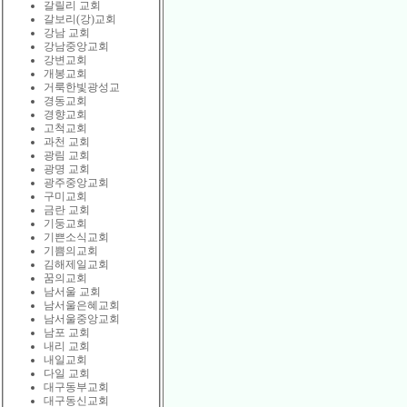
갈릴리 교회
갈보리(강)교회
강남 교회
강남중앙교회
강변교회
개봉교회
거룩한빛광성교
경동교회
경향교회
고척교회
과천 교회
광림 교회
광명 교회
광주중앙교회
구미교회
금란 교회
기둥교회
기쁜소식교회
기쁨의교회
김해제일교회
꿈의교회
남서울 교회
남서울은혜교회
남서울중앙교회
남포 교회
내리 교회
내일교회
다일 교회
대구동부교회
대구동신교회