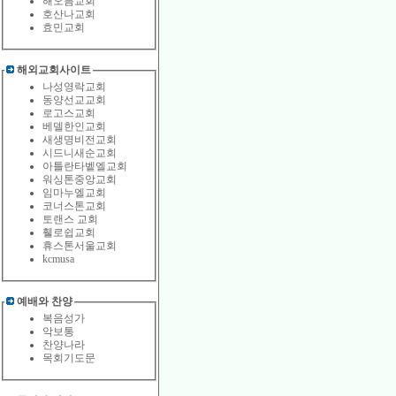
해오름교회
호산나교회
효민교회
해외교회사이트
나성영락교회
동양선교교회
로고스교회
베델한인교회
새생명비전교회
시드니새순교회
아틀란타벹엘교회
워싱톤중앙교회
임마누엘교회
코너스톤교회
토랜스 교회
휄로쉽교회
휴스톤서울교회
kcmusa
예배와 찬양
복음성가
악보통
찬양나라
목회기도문