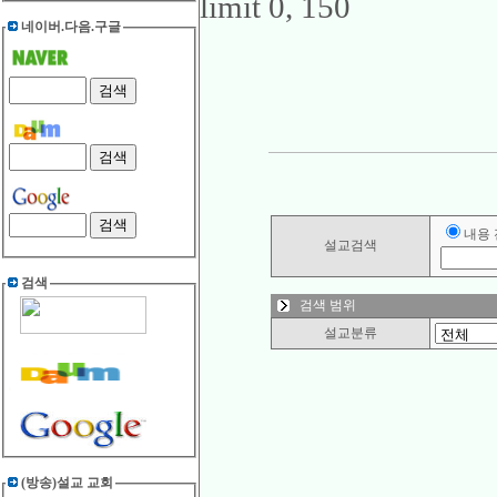
limit 0, 150
네이버.다음.구글
내용
설교검색
검색
검색 범위
설교분류
(방송)설교 교회