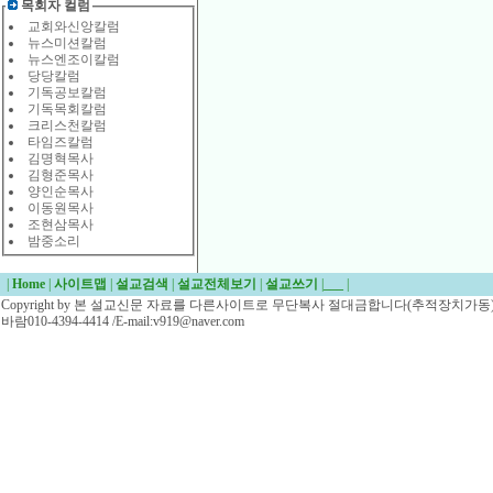
목회자 컬럼
교회와신앙칼럼
뉴스미션칼럼
뉴스엔조이칼럼
당당칼럼
기독공보칼럼
기독목회칼럼
크리스천칼럼
타임즈칼럼
김명혁목사
김형준목사
양인순목사
이동원목사
조현삼목사
밤중소리
|
Home
|
사이트맵
|
설교검색
|
설교전체보기
|
설교쓰기
|
___
|
Copyright by 본 설교신문 자료를 다른사이트로 무단복사 절대금합니다(추적장치가동)/
바람010-4394-4414 /E-mail:v919@naver.com