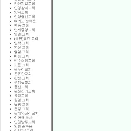
안산제일교회
안양감리교회
양곡교회
언양영신교회
여의도 순복음
연동 교회
연세중앙교회
열린 교회
(용인)열린 교회
영락 교회
영신 교회
영암 교회
예능 교회
예수소망교회
오륜 교회
온누리교회
온유한교회
왕성 교회
우리들교회
울산교회
울산감리교회
유평교회
원일 교회
월광 교회
은평 교회
은혜와진리교회
이한규 목사
인천방주교회
인천 순복음
인천제2교회