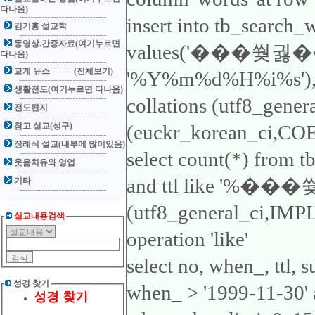
다나옴)
insert into tb_search_
김기홍 설교학
동영상.간증자료(여기누르면
values('���쒖궗��
다나옴)
교계 뉴스 ------- (전체보기)
'%Y%m%d%H%i%s'), 'ttl
생활전도(여기누르면 다나옴)
collations (utf8_gene
전도편지
참고 설교(성구)
(euckr_korean_ci,COER
장례식 설교(내부에 많이있음)
select count(*) from 
웃음치유와 영업
and ttl like '%���쒖
기타
(utf8_general_ci,IMP
설교내용검색
operation 'like'
select no, when_, ttl,
성경 찾기
when_ > '1999-11-3
성경 찾기