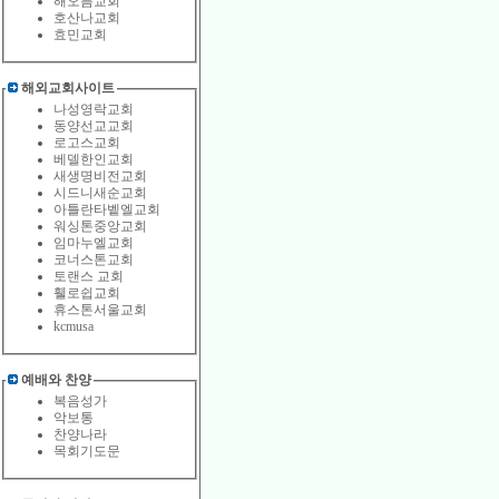
해오름교회
호산나교회
효민교회
해외교회사이트
나성영락교회
동양선교교회
로고스교회
베델한인교회
새생명비전교회
시드니새순교회
아틀란타벹엘교회
워싱톤중앙교회
임마누엘교회
코너스톤교회
토랜스 교회
휄로쉽교회
휴스톤서울교회
kcmusa
예배와 찬양
복음성가
악보통
찬양나라
목회기도문