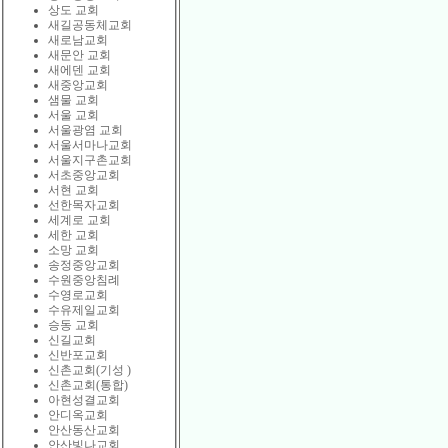
상도 교회
새길공동체교회
새로남교회
새문안 교회
새에덴 교회
새중앙교회
샘물 교회
서울 교회
서울광염 교회
서울서마나교회
서울지구촌교회
서초중앙교회
서현 교회
선한목자교회
세계로 교회
세한 교회
소망 교회
송정중앙교회
수원중앙침례
수영로교회
수유제일교회
승동 교회
신길교회
신반포교회
신촌교회(기성 )
신촌교회(통합)
아현성결교회
안디옥교회
안산동산교회
안산빛나교회