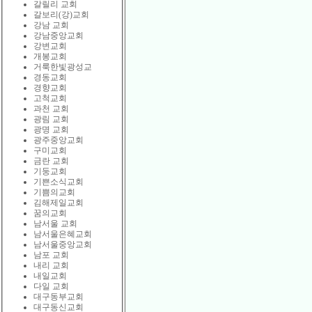
갈릴리 교회
갈보리(강)교회
강남 교회
강남중앙교회
강변교회
개봉교회
거룩한빛광성교
경동교회
경향교회
고척교회
과천 교회
광림 교회
광명 교회
광주중앙교회
구미교회
금란 교회
기둥교회
기쁜소식교회
기쁨의교회
김해제일교회
꿈의교회
남서울 교회
남서울은혜교회
남서울중앙교회
남포 교회
내리 교회
내일교회
다일 교회
대구동부교회
대구동신교회