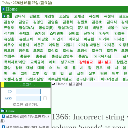
Today :
2026년 08월 07일 (금요일)
Home
홈
강대식
강문호
계강현
고신일
고재성
곽선희
곽창대
권오
김성수
김승규
김양인
김영훈
김용혁
김원효
김은호
김의식
김
류영모
명설교(A)
명설교(B)
명설교(C)
문기태
박병은
박봉수
박
석기현
손재호
송기성
스데반황
신만교
신현식
안두익
안효관
유장춘
유평교회
이강웅
이건기
이국진
이규현
이기복
이대성
이우수
이윤재
이은규
이익환
이일기
이재철.박영선
이재훈
이정
정오영
정준모
조봉희
조상호
조성노
조영식
조용기
조학환
조
허창수
홍문수
홍순관
홍정길.임영수
홍종일
외국목사님
.
괄사
목회자료/이단
교회규약
예화
성구자료
강해설교
절기설교
창립,전
왕상
왕하
대상
대하
스
느
에
욥
시
잠
전도
아
사
렘
행
롬
고전
고후
갈
엡
빌
골
살전
살후
딤전
딤후
A)행사,심방
B)행사심방
예수님행적설교
성구단어찾기
이야기성경
설교
Home
>
설교검색
:: 로그인 ::
ID
PASS
로그인
회원가입
Home
1366: Incorrect string
설교작성법(여기누르면 다나
옴)
column 'words' at row
설교잘하는 방법(여기누르면