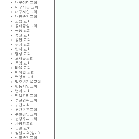
대구샘터교회
대구서문 교회
대구서현교회
대전중앙교회
도림 교회
동래중앙교회
동숭 교회
동신 교회
동안 교회
두레 교회
만나 교회
명성 교회
모새골교회
목양 교회
바울 교회
반야월 교회
백양로 교회
백주년기념교회
번동제일교회
범어 교회
벧엘감리교회
부산영락교회
부전교회
부천동광교회
부천평안교회
분당우리교회
사랑의교회
삼일 교회
삼일교회(상계)
상도중앙교회