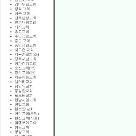
임마누엘교회
장석 교회
장충 교회
전주남성교회
전주태평교회
제자교회
종교교회
주안장로교회
중문 교회
중앙성결교회
지구촌 교회
지구촌교회(조)
청주서남교회
청파감리교회
충신교회(박)
충신교회(안)
치유하는교회
캘거리교회
평안의교회
풍성한교회
포도원교회
한남제일교회
한밭교회
한소망 교회
한신교회(분당)
한신교회(서울)
할렐루야교회
향린교회
향상교회