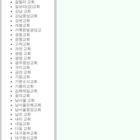
갈릴리 교회
갈보리(강)교회
강남 교회
강남중앙교회
강변교회
개봉교회
거룩한빛광성교
경동교회
경향교회
고척교회
과천 교회
광림 교회
광명 교회
광주중앙교회
구미교회
금란 교회
기둥교회
기쁜소식교회
기쁨의교회
김해제일교회
꿈의교회
남서울 교회
남서울은혜교회
남서울중앙교회
남포 교회
내리 교회
내일교회
다일 교회
대구동부교회
대구동신교회