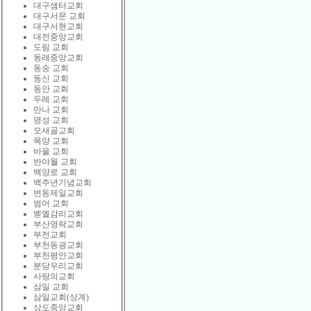
대구샘터교회
대구서문 교회
대구서현교회
대전중앙교회
도림 교회
동래중앙교회
동숭 교회
동신 교회
동안 교회
두레 교회
만나 교회
명성 교회
모새골교회
목양 교회
바울 교회
반야월 교회
백양로 교회
백주년기념교회
번동제일교회
범어 교회
벧엘감리교회
부산영락교회
부전교회
부천동광교회
부천평안교회
분당우리교회
사랑의교회
삼일 교회
삼일교회(상계)
상도중앙교회