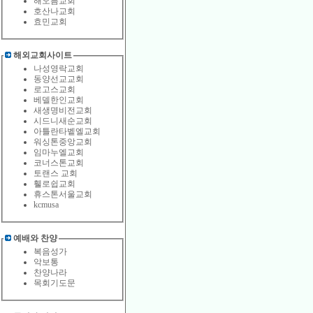
해오름교회
호산나교회
효민교회
해외교회사이트
나성영락교회
동양선교교회
로고스교회
베델한인교회
새생명비전교회
시드니새순교회
아틀란타벹엘교회
워싱톤중앙교회
임마누엘교회
코너스톤교회
토랜스 교회
휄로쉽교회
휴스톤서울교회
kcmusa
예배와 찬양
복음성가
악보통
찬양나라
목회기도문