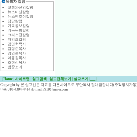
목회자 컬럼
교회와신앙칼럼
뉴스미션칼럼
뉴스엔조이칼럼
당당칼럼
기독공보칼럼
기독목회칼럼
크리스천칼럼
타임즈칼럼
김명혁목사
김형준목사
양인순목사
이동원목사
조현삼목사
밤중소리
|
Home
|
사이트맵
|
설교검색
|
설교전체보기
|
설교쓰기
|
___
|
Copyright by 본 설교신문 자료를 다른사이트로 무단복사 절대금합니다(추적장치가동)/
바람010-4394-4414 /E-mail:v919@naver.com