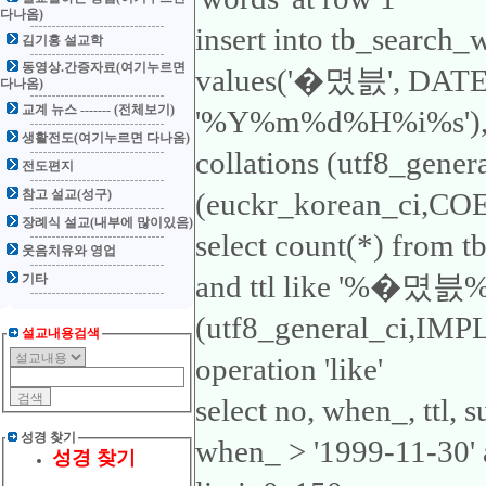
다나옴)
insert into tb_search_
김기홍 설교학
동영상.간증자료(여기누르면
values('�몄븘', DA
다나옴)
교계 뉴스 ------- (전체보기)
'%Y%m%d%H%i%s'), 'ttl
생활전도(여기누르면 다나옴)
collations (utf8_gene
전도편지
참고 설교(성구)
(euckr_korean_ci,COER
장례식 설교(내부에 많이있음)
select count(*) from 
웃음치유와 영업
and ttl like '%�몄븘%'1
기타
(utf8_general_ci,IMP
설교내용검색
operation 'like'
select no, when_, ttl,
성경 찾기
when_ > '1999-11-30'
성경 찾기