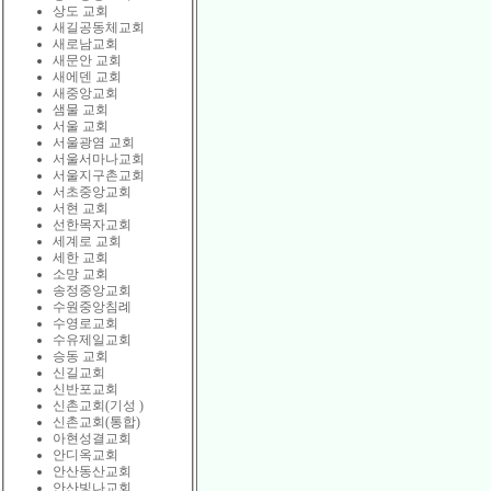
상도 교회
새길공동체교회
새로남교회
새문안 교회
새에덴 교회
새중앙교회
샘물 교회
서울 교회
서울광염 교회
서울서마나교회
서울지구촌교회
서초중앙교회
서현 교회
선한목자교회
세계로 교회
세한 교회
소망 교회
송정중앙교회
수원중앙침례
수영로교회
수유제일교회
승동 교회
신길교회
신반포교회
신촌교회(기성 )
신촌교회(통합)
아현성결교회
안디옥교회
안산동산교회
안산빛나교회