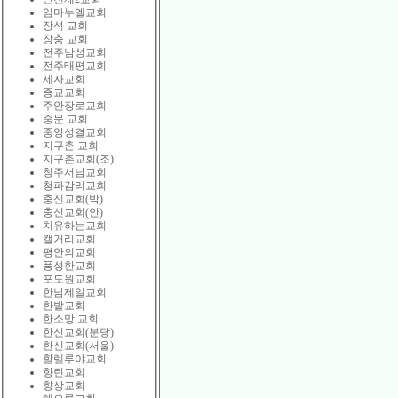
임마누엘교회
장석 교회
장충 교회
전주남성교회
전주태평교회
제자교회
종교교회
주안장로교회
중문 교회
중앙성결교회
지구촌 교회
지구촌교회(조)
청주서남교회
청파감리교회
충신교회(박)
충신교회(안)
치유하는교회
캘거리교회
평안의교회
풍성한교회
포도원교회
한남제일교회
한밭교회
한소망 교회
한신교회(분당)
한신교회(서울)
할렐루야교회
향린교회
향상교회