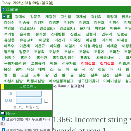
Today :
2026년 08월 09일 (일요일)
Home
홈
강대식
강문호
계강현
고신일
고재성
곽선희
곽창대
권오
김성수
김승규
김양인
김영훈
김용혁
김원효
김은호
김의식
김
류영모
명설교(A)
명설교(B)
명설교(C)
문기태
박병은
박봉수
박
석기현
손재호
송기성
스데반황
신만교
신현식
안두익
안효관
유장춘
유평교회
이강웅
이건기
이국진
이규현
이기복
이대성
이우수
이윤재
이은규
이익환
이일기
이재철.박영선
이재훈
이정
정오영
정준모
조봉희
조상호
조성노
조영식
조용기
조학환
조
허창수
홍문수
홍순관
홍정길.임영수
홍종일
외국목사님
.
괄사
목회자료/이단
교회규약
예화
성구자료
강해설교
절기설교
창립,전
왕상
왕하
대상
대하
스
느
에
욥
시
잠
전도
아
사
렘
행
롬
고전
고후
갈
엡
빌
골
살전
살후
딤전
딤후
A)행사,심방
B)행사심방
예수님행적설교
성구단어찾기
이야기성경
설교
Home
>
설교검색
:: 로그인 ::
ID
PASS
로그인
회원가입
Home
1366: Incorrect strin
설교작성법(여기누르면 다나
옴)
'words' at row 1
설교잘하는 방법(여기누르면