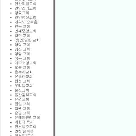
안산제일교회
안양감리교회
양곡교회
언양영신교회
여의도 순복음
연동 교회
연세중앙교회
열린 교회
(용인)열린 교회
영락 교회
영신 교회
영암 교회
예능 교회
예수소망교회
오륜 교회
온누리교회
온유한교회
왕성 교회
우리들교회
울산교회
울산감리교회
유평교회
원일 교회
월광 교회
은평 교회
은혜와진리교회
이한규 목사
인천방주교회
인천 순복음
인천제2교회