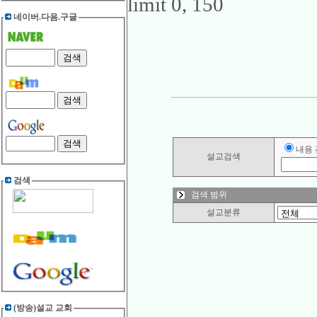
limit 0, 150
네이버.다음.구글
내용
설교검색
검색
검색 범위
설교분류
(방송)설교 교회