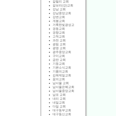
갈릴리 교회
갈보리(강)교회
강남 교회
강남중앙교회
강변교회
개봉교회
거룩한빛광성교
경동교회
경향교회
고척교회
과천 교회
광림 교회
광명 교회
광주중앙교회
구미교회
금란 교회
기둥교회
기쁜소식교회
기쁨의교회
김해제일교회
꿈의교회
남서울 교회
남서울은혜교회
남서울중앙교회
남포 교회
내리 교회
내일교회
다일 교회
대구동부교회
대구동신교회