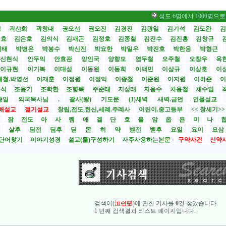
성도 6명에서 1000명으로 부흥… 
성
곽선희
곽창대
권오선
권오진
김경진
김광일
김기석
김도완
김
원효
김은호
김의식
김재곤
김정호
김종철
김진수
김진흥
김창규
기태
박병은
박봉수
박신진
박요한
박일우
박진호
박한응
박형근
신현식
안두익
안효관
양인국
양향모
염두철
오주철
오창우
옥
이규현
이기복
이대성
이동원
이동희
이백민
이삼규
이상호
이
재철.박영선
이재훈
이정원
이정익
이종철
이준원
이지원
이하준
이
영식
조용기
조학환
조향록
주준태
지성래
지용수
차용철
채수일
종일
외국목사님
.
괄사(왕)
기도문
(1)새벽
새벽.금언
인물설교
해설교
절기설교
창립,전도,헌신,세례.주례사
어린이.중고등부
<< 창세기>
시
잠
전도
아
사
렘
애
겔
단
호
욜
암
옵
욘
미
나
전
살후
딤전
딤후
딛
몬
히
약
벧전
벧후
요일
요이
요삼
단어찾기
이야기성경
설교(틀)구성하기
자주사용하는본문
구약사건
신약
검색어(
洹쇱떖
)에 관한 기사를
0
건 찾았습니다.
1 번째 검색결과 리스트 페이지입니다.