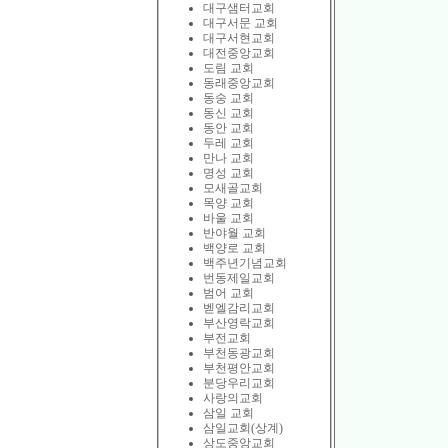
대구샘터교회
대구서문 교회
대구서현교회
대전중앙교회
도림 교회
동래중앙교회
동숭 교회
동신 교회
동안 교회
두레 교회
만나 교회
명성 교회
모새골교회
목양 교회
바울 교회
반야월 교회
백양로 교회
백주년기념교회
번동제일교회
범어 교회
벧엘감리교회
부산영락교회
부전교회
부천동광교회
부천평안교회
분당우리교회
사랑의교회
삼일 교회
삼일교회(상계)
상도중앙교회