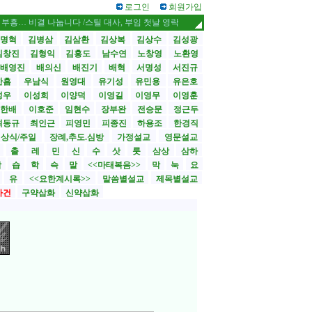
로그인
회원가입
비결 나눕니다 /스틸 대사, 부임 첫날 영락교회 방문
CBMC 한국대회 내달 12
명혁
김병삼
김삼환
김상복
김상수
김성광
김창진
김형익
김홍도
남수연
노창영
노환영
배영진
배의신
배진기
배혁
서명성
서진규
한흠
우남식
원영대
유기성
유민용
유은호
성우
이성희
이양덕
이영길
이영무
이영훈
한배
이호준
임현수
장부완
전승문
정근두
최동규
최인근
피영민
피종진
하용조
한경직
상식/주일
장례,추도.심방
가정설교
영문설교
>
출
레
민
신
수
삿
룻
삼상
삼하
합
습
학
슥
말
<<마태복음>>
막
눅
요
유
<<요한계시록>>
말씀별설교
제목별설교
사건
구약삽화
신약삽화