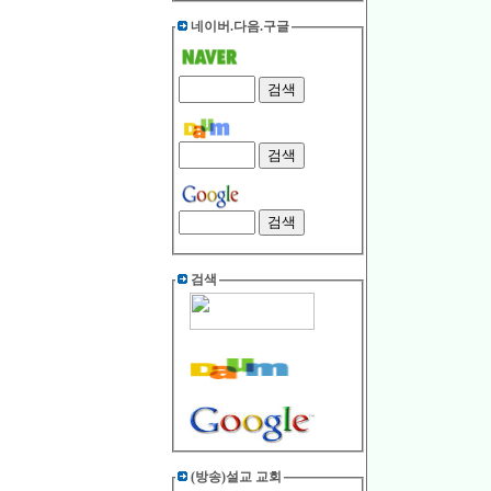
네이버.다음.구글
검색
(방송)설교 교회