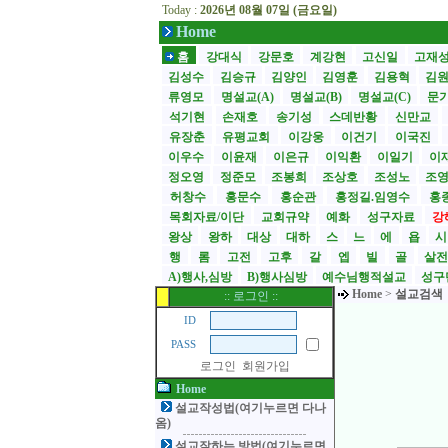
Today :
2026년 08월 07일 (금요일)
Home
홈
강대식
강문호
계강현
고신일
고재
김성수
김승규
김양인
김영훈
김용혁
김
류영모
명설교(A)
명설교(B)
명설교(C)
문
석기현
손재호
송기성
스데반황
신만교
유장춘
유평교회
이강웅
이건기
이국진
이우수
이윤재
이은규
이익환
이일기
이
정오영
정준모
조봉희
조상호
조성노
조
허창수
홍문수
홍순관
홍정길.임영수
홍
목회자료/이단
교회규약
예화
성구자료
강
왕상
왕하
대상
대하
스
느
에
욥
행
롬
고전
고후
갈
엡
빌
골
살
A)행사,심방
B)행사심방
예수님행적설교
성구
Home
>
설교검색
:: 로그인 ::
ID
PASS
로그인
회원가입
Home
설교작성법(여기누르면 다나
옴)
설교잘하는 방법(여기누르면