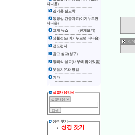
다나옴)
김기홍 설교학
동영상.간증자료(여기누르면
다나옴)
교계 뉴스 ------- (전체보기)
생활전도(여기누르면 다나옴)
검색
전도편지
참고 설교(성구)
장례식 설교(내부에 많이있음)
웃음치유와 영업
기타
설교내용검색
성경 찾기
성경 찾기