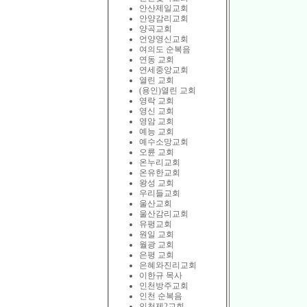
안산제일교회
안양감리교회
양곡교회
언양영신교회
여의도 순복음
연동 교회
연세중앙교회
열린 교회
(용인)열린 교회
영락 교회
영신 교회
영암 교회
예능 교회
예수소망교회
오륜 교회
온누리교회
온유한교회
왕성 교회
우리들교회
울산교회
울산감리교회
유평교회
원일 교회
월광 교회
은평 교회
은혜와진리교회
이한규 목사
인천방주교회
인천 순복음
인천제2교회