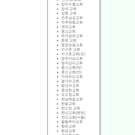
임마누엘교회
장석 교회
장충 교회
전주남성교회
전주태평교회
제자교회
종교교회
주안장로교회
중문 교회
중앙성결교회
지구촌 교회
지구촌교회(조)
청주서남교회
청파감리교회
충신교회(박)
충신교회(안)
치유하는교회
캘거리교회
평안의교회
풍성한교회
포도원교회
한남제일교회
한밭교회
한소망 교회
한신교회(분당)
한신교회(서울)
할렐루야교회
향린교회
향상교회