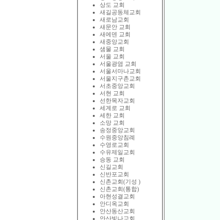
상도 교회
새길공동체교회
새로남교회
새문안 교회
새에덴 교회
새중앙교회
샘물 교회
서울 교회
서울광염 교회
서울서마나교회
서울지구촌교회
서초중앙교회
서현 교회
선한목자교회
세계로 교회
세한 교회
소망 교회
송정중앙교회
수원중앙침례
수영로교회
수유제일교회
승동 교회
신길교회
신반포교회
신촌교회(기성 )
신촌교회(통합)
아현성결교회
안디옥교회
안산동산교회
안산빛나교회