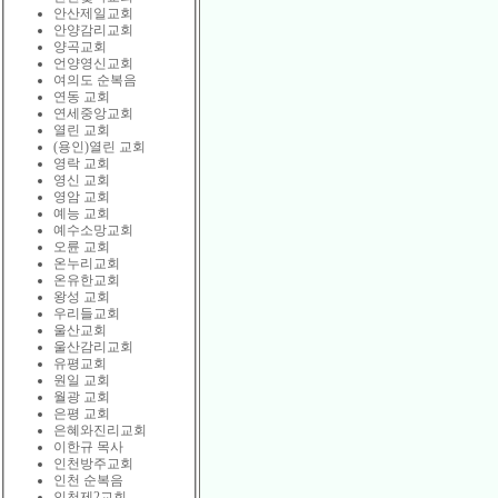
안산제일교회
안양감리교회
양곡교회
언양영신교회
여의도 순복음
연동 교회
연세중앙교회
열린 교회
(용인)열린 교회
영락 교회
영신 교회
영암 교회
예능 교회
예수소망교회
오륜 교회
온누리교회
온유한교회
왕성 교회
우리들교회
울산교회
울산감리교회
유평교회
원일 교회
월광 교회
은평 교회
은혜와진리교회
이한규 목사
인천방주교회
인천 순복음
인천제2교회