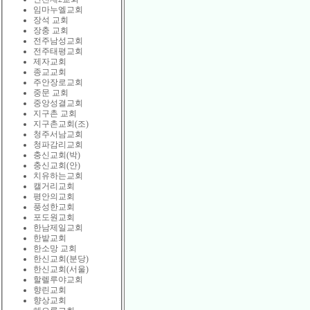
임마누엘교회
장석 교회
장충 교회
전주남성교회
전주태평교회
제자교회
종교교회
주안장로교회
중문 교회
중앙성결교회
지구촌 교회
지구촌교회(조)
청주서남교회
청파감리교회
충신교회(박)
충신교회(안)
치유하는교회
캘거리교회
평안의교회
풍성한교회
포도원교회
한남제일교회
한밭교회
한소망 교회
한신교회(분당)
한신교회(서울)
할렐루야교회
향린교회
향상교회