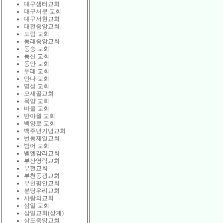
대구샘터교회
대구서문 교회
대구서현교회
대전중앙교회
도림 교회
동래중앙교회
동숭 교회
동신 교회
동안 교회
두레 교회
만나 교회
명성 교회
모새골교회
목양 교회
바울 교회
반야월 교회
백양로 교회
백주년기념교회
번동제일교회
범어 교회
벧엘감리교회
부산영락교회
부전교회
부천동광교회
부천평안교회
분당우리교회
사랑의교회
삼일 교회
삼일교회(상계)
상도중앙교회