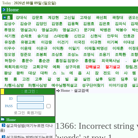
Today :
2026년 08월 09일 (일요일)
Home
홈
강대식
강문호
계강현
고신일
고재성
곽선희
곽창대
권오
김성수
김승규
김양인
김영훈
김용혁
김원효
김은호
김의식
김
류영모
명설교(A)
명설교(B)
명설교(C)
문기태
박병은
박봉수
박
석기현
손재호
송기성
스데반황
신만교
신현식
안두익
안효관
유장춘
유평교회
이강웅
이건기
이국진
이규현
이기복
이대성
이우수
이윤재
이은규
이익환
이일기
이재철.박영선
이재훈
이정
정오영
정준모
조봉희
조상호
조성노
조영식
조용기
조학환
조
허창수
홍문수
홍순관
홍정길.임영수
홍종일
외국목사님
.
괄사
목회자료/이단
교회규약
예화
성구자료
강해설교
절기설교
창립,전
왕상
왕하
대상
대하
스
느
에
욥
시
잠
전도
아
사
렘
행
롬
고전
고후
갈
엡
빌
골
살전
살후
딤전
딤후
A)행사,심방
B)행사심방
예수님행적설교
성구단어찾기
이야기성경
설교
Home
>
설교검색
:: 로그인 ::
ID
PASS
로그인
회원가입
Home
1366: Incorrect strin
설교작성법(여기누르면 다나
옴)
'words' at row 1
설교잘하는 방법(여기누르면