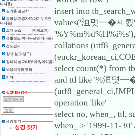
다나옴)
insert into tb_search_
김기홍 설교학
동영상.간증자료(여기누르면
values('洹몃━�ㅻ룄'
다나옴)
교계 뉴스 ------- (전체보기)
'%Y%m%d%H%i%s'), 'ttl
생활전도(여기누르면 다나옴)
collations (utf8_gene
전도편지
참고 설교(성구)
(euckr_korean_ci,COER
장례식 설교(내부에 많이있음)
select count(*) from 
웃음치유와 영업
and ttl like '%洹몃━�ㅻ
기타
(utf8_general_ci,IMP
설교내용검색
operation 'like'
select no, when_, ttl,
성경 찾기
when_ > '1999-11-30
성경 찾기