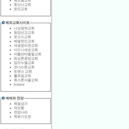
해오름교회
호산나교회
효민교회
해외교회사이트
나성영락교회
동양선교교회
로고스교회
베델한인교회
새생명비전교회
시드니새순교회
아틀란타벹엘교회
워싱톤중앙교회
임마누엘교회
코너스톤교회
토랜스 교회
휄로쉽교회
휴스톤서울교회
kcmusa
예배와 찬양
복음성가
악보통
찬양나라
목회기도문