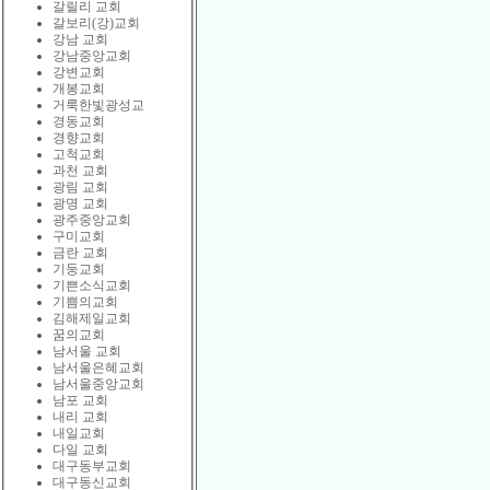
갈릴리 교회
갈보리(강)교회
강남 교회
강남중앙교회
강변교회
개봉교회
거룩한빛광성교
경동교회
경향교회
고척교회
과천 교회
광림 교회
광명 교회
광주중앙교회
구미교회
금란 교회
기둥교회
기쁜소식교회
기쁨의교회
김해제일교회
꿈의교회
남서울 교회
남서울은혜교회
남서울중앙교회
남포 교회
내리 교회
내일교회
다일 교회
대구동부교회
대구동신교회