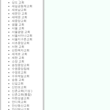
상도 교회
새길공동체교회
새로남교회
새문안 교회
새에덴 교회
새중앙교회
샘물 교회
서울 교회
서울광염 교회
서울서마나교회
서울지구촌교회
서초중앙교회
서현 교회
선한목자교회
세계로 교회
세한 교회
소망 교회
송정중앙교회
수원중앙침례
수영로교회
수유제일교회
승동 교회
신길교회
신반포교회
신촌교회(기성 )
신촌교회(통합)
아현성결교회
안디옥교회
안산동산교회
안산빛나교회