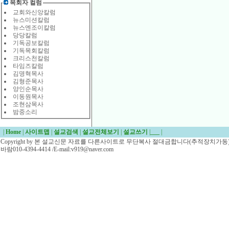
목회자 컬럼
교회와신앙칼럼
뉴스미션칼럼
뉴스엔조이칼럼
당당칼럼
기독공보칼럼
기독목회칼럼
크리스천칼럼
타임즈칼럼
김명혁목사
김형준목사
양인순목사
이동원목사
조현삼목사
밤중소리
|
Home
|
사이트맵
|
설교검색
|
설교전체보기
|
설교쓰기
|
___
|
Copyright by 본 설교신문 자료를 다른사이트로 무단복사 절대금합니다(추적장치가동)/
바람010-4394-4414 /E-mail:v919@naver.com