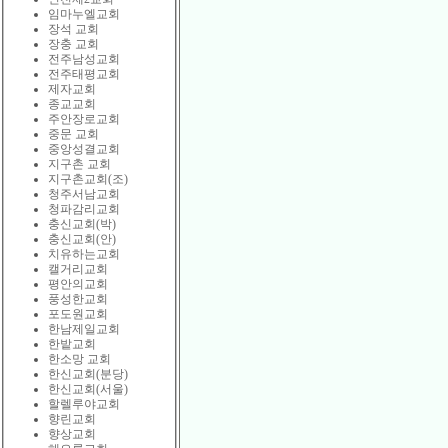
임마누엘교회
장석 교회
장충 교회
전주남성교회
전주태평교회
제자교회
종교교회
주안장로교회
중문 교회
중앙성결교회
지구촌 교회
지구촌교회(조)
청주서남교회
청파감리교회
충신교회(박)
충신교회(안)
치유하는교회
캘거리교회
평안의교회
풍성한교회
포도원교회
한남제일교회
한밭교회
한소망 교회
한신교회(분당)
한신교회(서울)
할렐루야교회
향린교회
향상교회