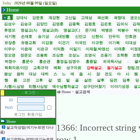
Today :
2026년 08월 09일 (일요일)
Home
홈
강대식
강문호
계강현
고신일
고재성
곽선희
곽창대
권오
김성수
김승규
김양인
김영훈
김용혁
김원효
김은호
김의식
김
류영모
명설교(A)
명설교(B)
명설교(C)
문기태
박병은
박봉수
박
석기현
손재호
송기성
스데반황
신만교
신현식
안두익
안효관
유장춘
유평교회
이강웅
이건기
이국진
이규현
이기복
이대성
이우수
이윤재
이은규
이익환
이일기
이재철.박영선
이재훈
이정
정오영
정준모
조봉희
조상호
조성노
조영식
조용기
조학환
조
허창수
홍문수
홍순관
홍정길.임영수
홍종일
외국목사님
.
괄사
목회자료/이단
교회규약
예화
성구자료
강해설교
절기설교
창립,전
왕상
왕하
대상
대하
스
느
에
욥
시
잠
전도
아
사
렘
행
롬
고전
고후
갈
엡
빌
골
살전
살후
딤전
딤후
A)행사,심방
B)행사심방
예수님행적설교
성구단어찾기
이야기성경
설교
Home
>
설교검색
:: 로그인 ::
ID
PASS
로그인
회원가입
Home
1366: Incorrect string
설교작성법(여기누르면 다나
옴)
row 1
설교잘하는 방법(여기누르면