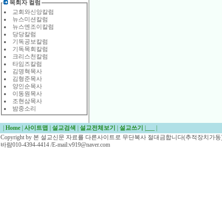
목회자 컬럼
교회와신앙칼럼
뉴스미션칼럼
뉴스엔조이칼럼
당당칼럼
기독공보칼럼
기독목회칼럼
크리스천칼럼
타임즈칼럼
김명혁목사
김형준목사
양인순목사
이동원목사
조현삼목사
밤중소리
|
Home
|
사이트맵
|
설교검색
|
설교전체보기
|
설교쓰기
|
___
|
Copyright by 본 설교신문 자료를 다른사이트로 무단복사 절대금합니다(추적장치가동)/
바람010-4394-4414 /E-mail:v919@naver.com