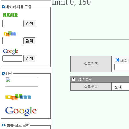
limit 0, 150
네이버.다음.구글
내용
설교검색
검색
검색 범위
설교분류
(방송)설교 교회