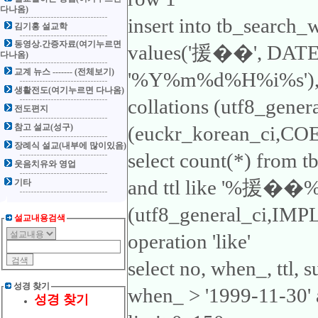
다나옴)
insert into tb_search_
김기홍 설교학
동영상.간증자료(여기누르면
values('援��', DA
다나옴)
교계 뉴스 ------- (전체보기)
'%Y%m%d%H%i%s'), 'ttl
생활전도(여기누르면 다나옴)
collations (utf8_gene
전도편지
참고 설교(성구)
(euckr_korean_ci,COER
장례식 설교(내부에 많이있음)
select count(*) from 
웃음치유와 영업
and ttl like '%援��%'1
기타
(utf8_general_ci,IMP
설교내용검색
operation 'like'
select no, when_, ttl,
성경 찾기
when_ > '1999-11-30'
성경 찾기