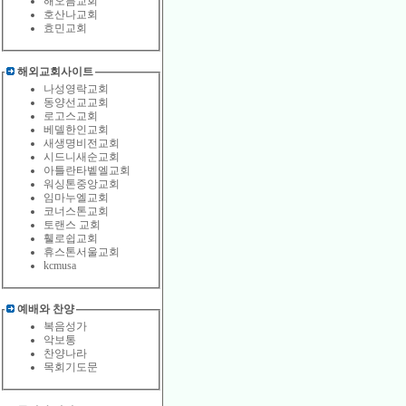
해오름교회
호산나교회
효민교회
해외교회사이트
나성영락교회
동양선교교회
로고스교회
베델한인교회
새생명비전교회
시드니새순교회
아틀란타벹엘교회
워싱톤중앙교회
임마누엘교회
코너스톤교회
토랜스 교회
휄로쉽교회
휴스톤서울교회
kcmusa
예배와 찬양
복음성가
악보통
찬양나라
목회기도문