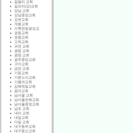
갈릴리 교회
갈보리(강)교회
강남 교회
강남중앙교회
강변교회
개봉교회
거룩한빛광성교
경동교회
경향교회
고척교회
과천 교회
광림 교회
광명 교회
광주중앙교회
구미교회
금란 교회
기둥교회
기쁜소식교회
기쁨의교회
김해제일교회
꿈의교회
남서울 교회
남서울은혜교회
남서울중앙교회
남포 교회
내리 교회
내일교회
다일 교회
대구동부교회
대구동신교회