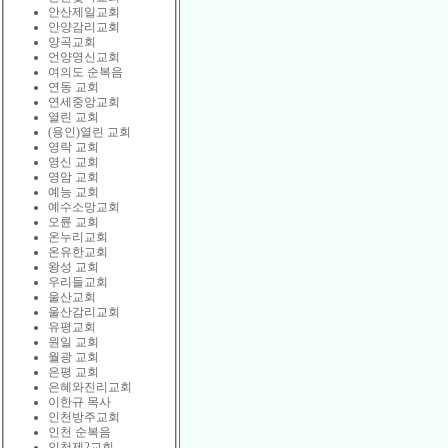
안산제일교회
안양감리교회
양곡교회
언양영신교회
여의도 순복음
연동 교회
연세중앙교회
열린 교회
(용인)열린 교회
영락 교회
영신 교회
영암 교회
예능 교회
예수소망교회
오륜 교회
온누리교회
온유한교회
왕성 교회
우리들교회
울산교회
울산감리교회
유평교회
원일 교회
월광 교회
은평 교회
은혜와진리교회
이한규 목사
인천방주교회
인천 순복음
인천제2교회