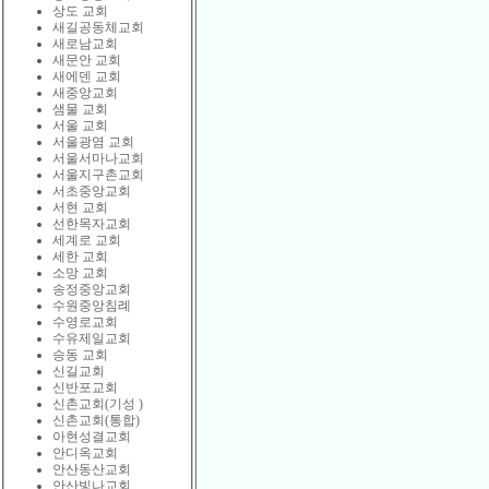
상도 교회
새길공동체교회
새로남교회
새문안 교회
새에덴 교회
새중앙교회
샘물 교회
서울 교회
서울광염 교회
서울서마나교회
서울지구촌교회
서초중앙교회
서현 교회
선한목자교회
세계로 교회
세한 교회
소망 교회
송정중앙교회
수원중앙침례
수영로교회
수유제일교회
승동 교회
신길교회
신반포교회
신촌교회(기성 )
신촌교회(통합)
아현성결교회
안디옥교회
안산동산교회
안산빛나교회