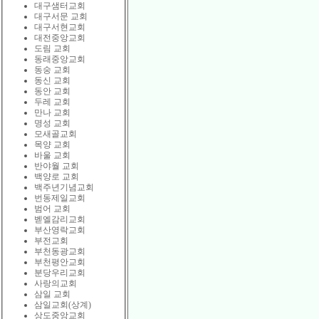
대구샘터교회
대구서문 교회
대구서현교회
대전중앙교회
도림 교회
동래중앙교회
동숭 교회
동신 교회
동안 교회
두레 교회
만나 교회
명성 교회
모새골교회
목양 교회
바울 교회
반야월 교회
백양로 교회
백주년기념교회
번동제일교회
범어 교회
벧엘감리교회
부산영락교회
부전교회
부천동광교회
부천평안교회
분당우리교회
사랑의교회
삼일 교회
삼일교회(상계)
상도중앙교회