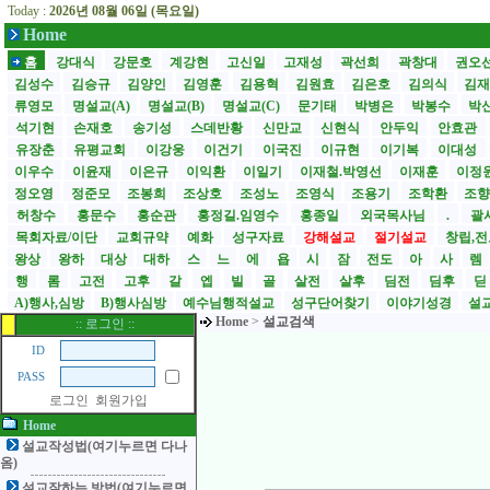
Today :
2026년 08월 06일 (목요일)
Home
홈
강대식
강문호
계강현
고신일
고재성
곽선희
곽창대
권오
김성수
김승규
김양인
김영훈
김용혁
김원효
김은호
김의식
김
류영모
명설교(A)
명설교(B)
명설교(C)
문기태
박병은
박봉수
박
석기현
손재호
송기성
스데반황
신만교
신현식
안두익
안효관
유장춘
유평교회
이강웅
이건기
이국진
이규현
이기복
이대성
이우수
이윤재
이은규
이익환
이일기
이재철.박영선
이재훈
이정
정오영
정준모
조봉희
조상호
조성노
조영식
조용기
조학환
조
허창수
홍문수
홍순관
홍정길.임영수
홍종일
외국목사님
.
괄사
목회자료/이단
교회규약
예화
성구자료
강해설교
절기설교
창립,전
왕상
왕하
대상
대하
스
느
에
욥
시
잠
전도
아
사
렘
행
롬
고전
고후
갈
엡
빌
골
살전
살후
딤전
딤후
A)행사,심방
B)행사심방
예수님행적설교
성구단어찾기
이야기성경
설교
Home
>
설교검색
:: 로그인 ::
ID
PASS
로그인
회원가입
Home
설교작성법(여기누르면 다나
옴)
설교잘하는 방법(여기누르면