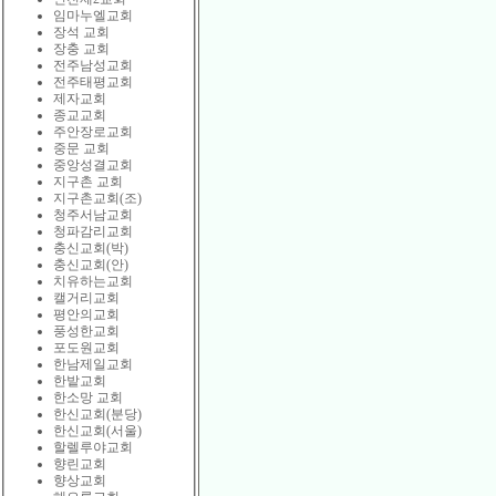
임마누엘교회
장석 교회
장충 교회
전주남성교회
전주태평교회
제자교회
종교교회
주안장로교회
중문 교회
중앙성결교회
지구촌 교회
지구촌교회(조)
청주서남교회
청파감리교회
충신교회(박)
충신교회(안)
치유하는교회
캘거리교회
평안의교회
풍성한교회
포도원교회
한남제일교회
한밭교회
한소망 교회
한신교회(분당)
한신교회(서울)
할렐루야교회
향린교회
향상교회