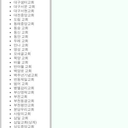
대구샘터교회
대구서문 교회
대구서현교회
대전중앙교회
도림 교회
동래중앙교회
동숭 교회
동신 교회
동안 교회
두레 교회
만나 교회
명성 교회
모새골교회
목양 교회
바울 교회
반야월 교회
백양로 교회
백주년기념교회
번동제일교회
범어 교회
벧엘감리교회
부산영락교회
부전교회
부천동광교회
부천평안교회
분당우리교회
사랑의교회
삼일 교회
삼일교회(상계)
상도중앙교회