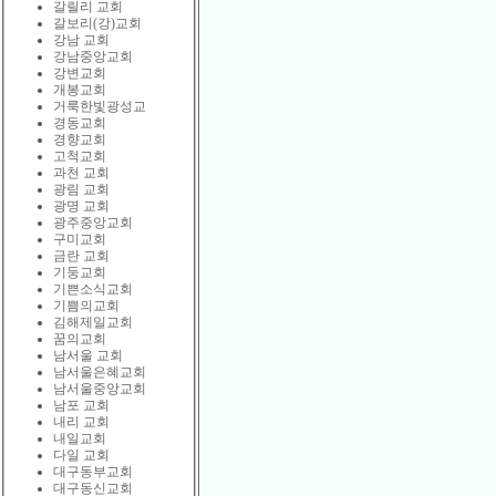
갈릴리 교회
갈보리(강)교회
강남 교회
강남중앙교회
강변교회
개봉교회
거룩한빛광성교
경동교회
경향교회
고척교회
과천 교회
광림 교회
광명 교회
광주중앙교회
구미교회
금란 교회
기둥교회
기쁜소식교회
기쁨의교회
김해제일교회
꿈의교회
남서울 교회
남서울은혜교회
남서울중앙교회
남포 교회
내리 교회
내일교회
다일 교회
대구동부교회
대구동신교회