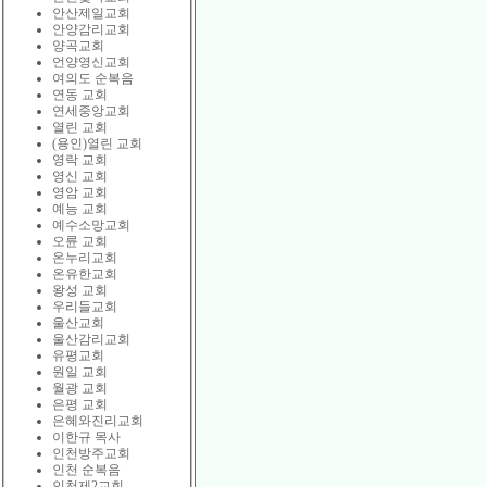
안산제일교회
안양감리교회
양곡교회
언양영신교회
여의도 순복음
연동 교회
연세중앙교회
열린 교회
(용인)열린 교회
영락 교회
영신 교회
영암 교회
예능 교회
예수소망교회
오륜 교회
온누리교회
온유한교회
왕성 교회
우리들교회
울산교회
울산감리교회
유평교회
원일 교회
월광 교회
은평 교회
은혜와진리교회
이한규 목사
인천방주교회
인천 순복음
인천제2교회