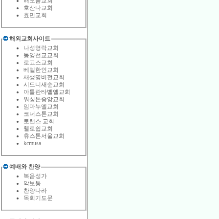
해오름교회
호산나교회
효민교회
해외교회사이트
나성영락교회
동양선교교회
로고스교회
베델한인교회
새생명비전교회
시드니새순교회
아틀란타벹엘교회
워싱톤중앙교회
임마누엘교회
코너스톤교회
토랜스 교회
휄로쉽교회
휴스톤서울교회
kcmusa
예배와 찬양
복음성가
악보통
찬양나라
목회기도문