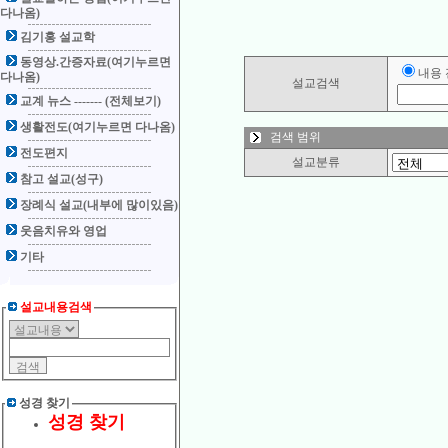
다나옴)
김기홍 설교학
동영상.간증자료(여기누르면
내용
다나옴)
설교검색
교계 뉴스 ------- (전체보기)
생활전도(여기누르면 다나옴)
검색 범위
전도편지
설교분류
참고 설교(성구)
장례식 설교(내부에 많이있음)
웃음치유와 영업
기타
설교내용검색
성경 찾기
성경 찾기