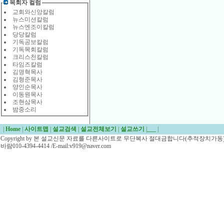
목회자 컬럼
교회와신앙칼럼
뉴스미션칼럼
뉴스엔조이칼럼
당당칼럼
기독공보칼럼
기독목회칼럼
크리스천칼럼
타임즈칼럼
김명혁목사
김형준목사
양인순목사
이동원목사
조현삼목사
밤중소리
|
Home
|
사이트맵
|
설교검색
|
설교전체보기
|
설교쓰기
|
___
|
Copyright by 본 설교신문 자료를 다른사이트로 무단복사 절대금합니다(추적장치가동)/
바람010-4394-4414 /E-mail:v919@naver.com