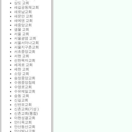
상도 교회
새길공동체교회
새로남교회
새문안 교회
새에덴 교회
새중앙교회
샘물 교회
서울 교회
서울광염 교회
서울서마나교회
서울지구촌교회
서초중앙교회
서현 교회
선한목자교회
세계로 교회
세한 교회
소망 교회
송정중앙교회
수원중앙침례
수영로교회
수유제일교회
승동 교회
신길교회
신반포교회
신촌교회(기성 )
신촌교회(통합)
아현성결교회
안디옥교회
안산동산교회
안산빛나교회