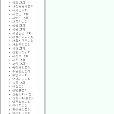
상도 교회
새길공동체교회
새로남교회
새문안 교회
새에덴 교회
새중앙교회
샘물 교회
서울 교회
서울광염 교회
서울서마나교회
서울지구촌교회
서초중앙교회
서현 교회
선한목자교회
세계로 교회
세한 교회
소망 교회
송정중앙교회
수원중앙침례
수영로교회
수유제일교회
승동 교회
신길교회
신반포교회
신촌교회(기성 )
신촌교회(통합)
아현성결교회
안디옥교회
안산동산교회
안산빛나교회