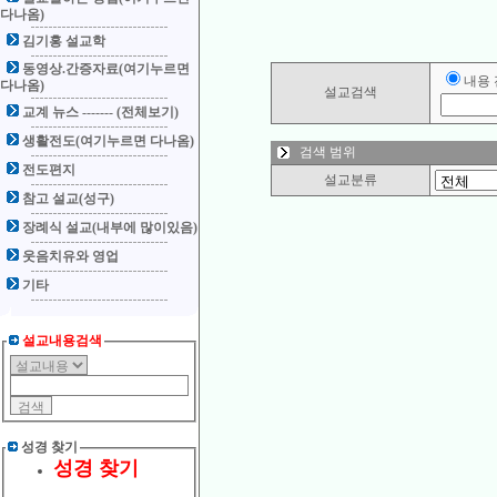
다나옴)
김기홍 설교학
동영상.간증자료(여기누르면
내용
다나옴)
설교검색
교계 뉴스 ------- (전체보기)
생활전도(여기누르면 다나옴)
검색 범위
전도편지
설교분류
참고 설교(성구)
장례식 설교(내부에 많이있음)
웃음치유와 영업
기타
설교내용검색
성경 찾기
성경 찾기