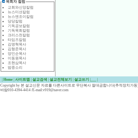
목회자 컬럼
교회와신앙칼럼
뉴스미션칼럼
뉴스엔조이칼럼
당당칼럼
기독공보칼럼
기독목회칼럼
크리스천칼럼
타임즈칼럼
김명혁목사
김형준목사
양인순목사
이동원목사
조현삼목사
밤중소리
|
Home
|
사이트맵
|
설교검색
|
설교전체보기
|
설교쓰기
|
___
|
Copyright by 본 설교신문 자료를 다른사이트로 무단복사 절대금합니다(추적장치가동)/
바람010-4394-4414 /E-mail:v919@naver.com