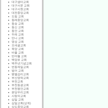
대구샘터교회
대구서문 교회
대구서현교회
대전중앙교회
도림 교회
동래중앙교회
동숭 교회
동신 교회
동안 교회
두레 교회
만나 교회
명성 교회
모새골교회
목양 교회
바울 교회
반야월 교회
백양로 교회
백주년기념교회
번동제일교회
범어 교회
벧엘감리교회
부산영락교회
부전교회
부천동광교회
부천평안교회
분당우리교회
사랑의교회
삼일 교회
삼일교회(상계)
상도중앙교회