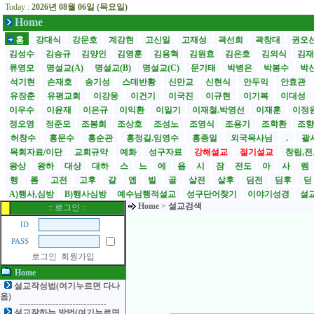
Today :
2026년 08월 06일 (목요일)
Home
홈
강대식
강문호
계강현
고신일
고재성
곽선희
곽창대
권오
김성수
김승규
김양인
김영훈
김용혁
김원효
김은호
김의식
김
류영모
명설교(A)
명설교(B)
명설교(C)
문기태
박병은
박봉수
박
석기현
손재호
송기성
스데반황
신만교
신현식
안두익
안효관
유장춘
유평교회
이강웅
이건기
이국진
이규현
이기복
이대성
이우수
이윤재
이은규
이익환
이일기
이재철.박영선
이재훈
이정
정오영
정준모
조봉희
조상호
조성노
조영식
조용기
조학환
조
허창수
홍문수
홍순관
홍정길.임영수
홍종일
외국목사님
.
괄사
목회자료/이단
교회규약
예화
성구자료
강해설교
절기설교
창립,전
왕상
왕하
대상
대하
스
느
에
욥
시
잠
전도
아
사
렘
행
롬
고전
고후
갈
엡
빌
골
살전
살후
딤전
딤후
A)행사,심방
B)행사심방
예수님행적설교
성구단어찾기
이야기성경
설교
Home
>
설교검색
:: 로그인 ::
ID
PASS
로그인
회원가입
Home
설교작성법(여기누르면 다나
옴)
설교잘하는 방법(여기누르면