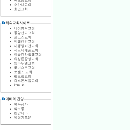
해오름교회
호산나교회
효민교회
해외교회사이트
나성영락교회
동양선교교회
로고스교회
베델한인교회
새생명비전교회
시드니새순교회
아틀란타벹엘교회
워싱톤중앙교회
임마누엘교회
코너스톤교회
토랜스 교회
휄로쉽교회
휴스톤서울교회
kcmusa
예배와 찬양
복음성가
악보통
찬양나라
목회기도문