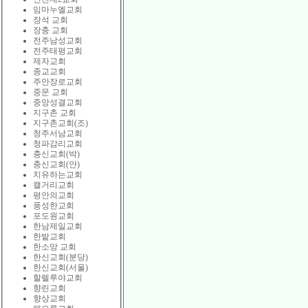
임마누엘교회
장석 교회
장충 교회
전주남성교회
전주태평교회
제자교회
종교교회
주안장로교회
중문 교회
중앙성결교회
지구촌 교회
지구촌교회(조)
청주서남교회
청파감리교회
충신교회(박)
충신교회(안)
치유하는교회
캘거리교회
평안의교회
풍성한교회
포도원교회
한남제일교회
한밭교회
한소망 교회
한신교회(분당)
한신교회(서울)
할렐루야교회
향린교회
향상교회