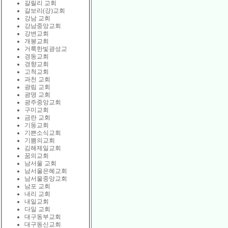
갈릴리 교회
갈보리(강)교회
강남 교회
강남중앙교회
강변교회
개봉교회
거룩한빛광성교
경동교회
경향교회
고척교회
과천 교회
광림 교회
광명 교회
광주중앙교회
구미교회
금란 교회
기둥교회
기쁜소식교회
기쁨의교회
김해제일교회
꿈의교회
남서울 교회
남서울은혜교회
남서울중앙교회
남포 교회
내리 교회
내일교회
다일 교회
대구동부교회
대구동신교회