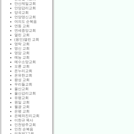
안산제일교회
안양감리교회
양곡교회
언양영신교회
여의도 순복음
연동 교회
연세중앙교회
열린 교회
(용인)열린 교회
영락 교회
영신 교회
영암 교회
예능 교회
예수소망교회
오륜 교회
온누리교회
온유한교회
왕성 교회
우리들교회
울산교회
울산감리교회
유평교회
원일 교회
월광 교회
은평 교회
은혜와진리교회
이한규 목사
인천방주교회
인천 순복음
인천제2교회