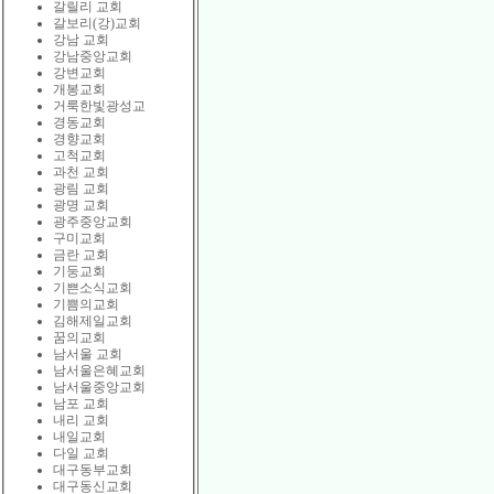
갈릴리 교회
갈보리(강)교회
강남 교회
강남중앙교회
강변교회
개봉교회
거룩한빛광성교
경동교회
경향교회
고척교회
과천 교회
광림 교회
광명 교회
광주중앙교회
구미교회
금란 교회
기둥교회
기쁜소식교회
기쁨의교회
김해제일교회
꿈의교회
남서울 교회
남서울은혜교회
남서울중앙교회
남포 교회
내리 교회
내일교회
다일 교회
대구동부교회
대구동신교회