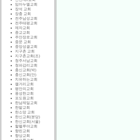
임마누엘교회
장석 교회
장충 교회
전주남성교회
전주태평교회
제자교회
종교교회
주안장로교회
중문 교회
중앙성결교회
지구촌 교회
지구촌교회(조)
청주서남교회
청파감리교회
충신교회(박)
충신교회(안)
치유하는교회
캘거리교회
평안의교회
풍성한교회
포도원교회
한남제일교회
한밭교회
한소망 교회
한신교회(분당)
한신교회(서울)
할렐루야교회
향린교회
향상교회