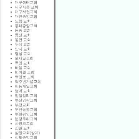
대구샘터교회
대구서문 교회
대구서현교회
대전중앙교회
도림 교회
동래중앙교회
동숭 교회
동신 교회
동안 교회
두레 교회
만나 교회
명성 교회
모새골교회
목양 교회
바울 교회
반야월 교회
백양로 교회
백주년기념교회
번동제일교회
범어 교회
벧엘감리교회
부산영락교회
부전교회
부천동광교회
부천평안교회
분당우리교회
사랑의교회
삼일 교회
삼일교회(상계)
상도중앙교회