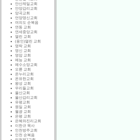
안산제일교회
안양감리교회
양곡교회
언양영신교회
여의도 순복음
연동 교회
연세중앙교회
열린 교회
(용인)열린 교회
영락 교회
영신 교회
영암 교회
예능 교회
예수소망교회
오륜 교회
온누리교회
온유한교회
왕성 교회
우리들교회
울산교회
울산감리교회
유평교회
원일 교회
월광 교회
은평 교회
은혜와진리교회
이한규 목사
인천방주교회
인천 순복음
인천제2교회