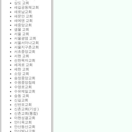
상도 교회
새길공동체교회
새로남교회
새문안 교회
새에덴 교회
새중앙교회
샘물 교회
서울 교회
서울광염 교회
서울서마나교회
서울지구촌교회
서초중앙교회
서현 교회
선한목자교회
세계로 교회
세한 교회
소망 교회
송정중앙교회
수원중앙침례
수영로교회
수유제일교회
승동 교회
신길교회
신반포교회
신촌교회(기성 )
신촌교회(통합)
아현성결교회
안디옥교회
안산동산교회
안산빛나교회