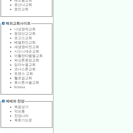
해오름교회
호산나교회
효민교회
해외교회사이트
나성영락교회
동양선교교회
로고스교회
베델한인교회
새생명비전교회
시드니새순교회
아틀란타벹엘교회
워싱톤중앙교회
임마누엘교회
코너스톤교회
토랜스 교회
휄로쉽교회
휴스톤서울교회
kcmusa
예배와 찬양
복음성가
악보통
찬양나라
목회기도문