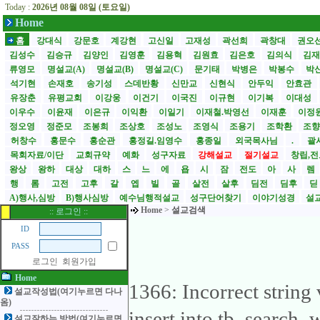
Today :
2026년 08월 08일 (토요일)
Home
홈
강대식
강문호
계강현
고신일
고재성
곽선희
곽창대
권오
김성수
김승규
김양인
김영훈
김용혁
김원효
김은호
김의식
김
류영모
명설교(A)
명설교(B)
명설교(C)
문기태
박병은
박봉수
박
석기현
손재호
송기성
스데반황
신만교
신현식
안두익
안효관
유장춘
유평교회
이강웅
이건기
이국진
이규현
이기복
이대성
이우수
이윤재
이은규
이익환
이일기
이재철.박영선
이재훈
이정
정오영
정준모
조봉희
조상호
조성노
조영식
조용기
조학환
조
허창수
홍문수
홍순관
홍정길.임영수
홍종일
외국목사님
.
괄사
목회자료/이단
교회규약
예화
성구자료
강해설교
절기설교
창립,전
왕상
왕하
대상
대하
스
느
에
욥
시
잠
전도
아
사
렘
행
롬
고전
고후
갈
엡
빌
골
살전
살후
딤전
딤후
A)행사,심방
B)행사심방
예수님행적설교
성구단어찾기
이야기성경
설교
Home
>
설교검색
:: 로그인 ::
ID
PASS
로그인
회원가입
Home
1366: Incorrect string 
설교작성법(여기누르면 다나
옴)
insert into tb_search_
설교잘하는 방법(여기누르면