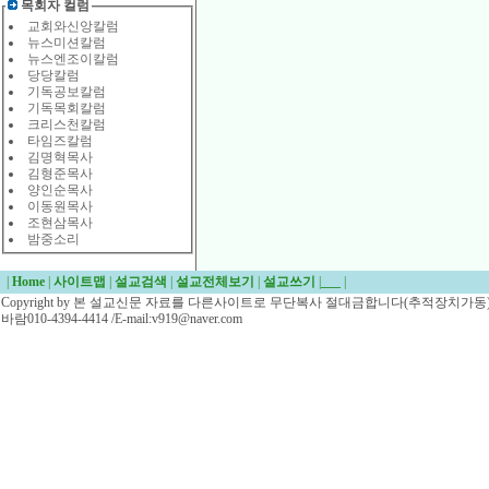
목회자 컬럼
교회와신앙칼럼
뉴스미션칼럼
뉴스엔조이칼럼
당당칼럼
기독공보칼럼
기독목회칼럼
크리스천칼럼
타임즈칼럼
김명혁목사
김형준목사
양인순목사
이동원목사
조현삼목사
밤중소리
|
Home
|
사이트맵
|
설교검색
|
설교전체보기
|
설교쓰기
|
___
|
Copyright by 본 설교신문 자료를 다른사이트로 무단복사 절대금합니다(추적장치가동)/
바람010-4394-4414 /E-mail:v919@naver.com