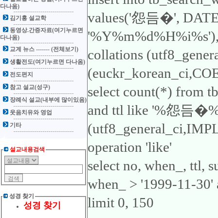
다나옴)
values('怨듬�', DA
김기홍 설교학
동영상.간증자료(여기누르면
'%Y%m%d%H%i%s'), 'ttl
다나옴)
교계 뉴스 ------- (전체보기)
collations (utf8_gene
생활전도(여기누르면 다나옴)
(euckr_korean_ci,COER
전도편지
참고 설교(성구)
select count(*) from 
장례식 설교(내부에 많이있음)
and ttl like '%怨듬�%'1
웃음치유와 영업
(utf8_general_ci,IMP
기타
operation 'like'
설교내용검색
select no, when_, ttl,
when_ > '1999-11-30'
성경 찾기
limit 0, 150
성경 찾기