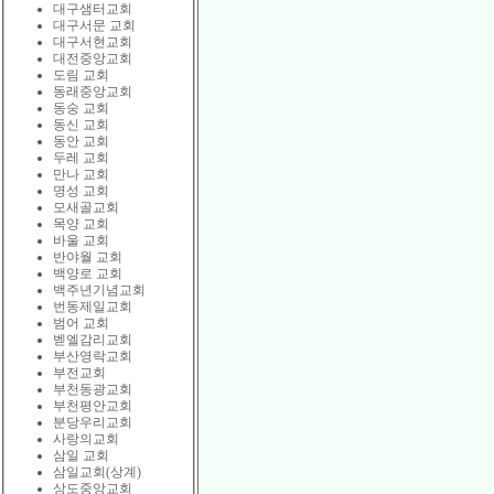
대구샘터교회
대구서문 교회
대구서현교회
대전중앙교회
도림 교회
동래중앙교회
동숭 교회
동신 교회
동안 교회
두레 교회
만나 교회
명성 교회
모새골교회
목양 교회
바울 교회
반야월 교회
백양로 교회
백주년기념교회
번동제일교회
범어 교회
벧엘감리교회
부산영락교회
부전교회
부천동광교회
부천평안교회
분당우리교회
사랑의교회
삼일 교회
삼일교회(상계)
상도중앙교회