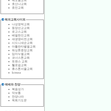
해오름교회
호산나교회
효민교회
해외교회사이트
나성영락교회
동양선교교회
로고스교회
베델한인교회
새생명비전교회
시드니새순교회
아틀란타벹엘교회
워싱톤중앙교회
임마누엘교회
코너스톤교회
토랜스 교회
휄로쉽교회
휴스톤서울교회
kcmusa
예배와 찬양
복음성가
악보통
찬양나라
목회기도문