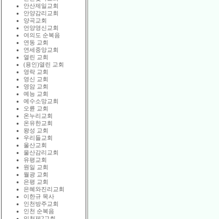
안산제일교회
안양감리교회
양곡교회
언양영신교회
여의도 순복음
연동 교회
연세중앙교회
열린 교회
(용인)열린 교회
영락 교회
영신 교회
영암 교회
예능 교회
예수소망교회
오륜 교회
온누리교회
온유한교회
왕성 교회
우리들교회
울산교회
울산감리교회
유평교회
원일 교회
월광 교회
은평 교회
은혜와진리교회
이한규 목사
인천방주교회
인천 순복음
인천제2교회