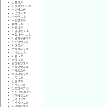
상도 교회
새길공동체교회
새로남교회
새문안 교회
새에덴 교회
새중앙교회
샘물 교회
서울 교회
서울광염 교회
서울서마나교회
서울지구촌교회
서초중앙교회
서현 교회
선한목자교회
세계로 교회
세한 교회
소망 교회
송정중앙교회
수원중앙침례
수영로교회
수유제일교회
승동 교회
신길교회
신반포교회
신촌교회(기성 )
신촌교회(통합)
아현성결교회
안디옥교회
안산동산교회
안산빛나교회