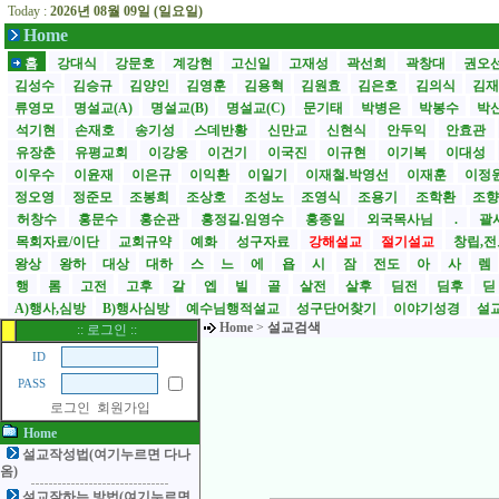
Today :
2026년 08월 09일 (일요일)
Home
홈
강대식
강문호
계강현
고신일
고재성
곽선희
곽창대
권오
김성수
김승규
김양인
김영훈
김용혁
김원효
김은호
김의식
김
류영모
명설교(A)
명설교(B)
명설교(C)
문기태
박병은
박봉수
박
석기현
손재호
송기성
스데반황
신만교
신현식
안두익
안효관
유장춘
유평교회
이강웅
이건기
이국진
이규현
이기복
이대성
이우수
이윤재
이은규
이익환
이일기
이재철.박영선
이재훈
이정
정오영
정준모
조봉희
조상호
조성노
조영식
조용기
조학환
조
허창수
홍문수
홍순관
홍정길.임영수
홍종일
외국목사님
.
괄사
목회자료/이단
교회규약
예화
성구자료
강해설교
절기설교
창립,전
왕상
왕하
대상
대하
스
느
에
욥
시
잠
전도
아
사
렘
행
롬
고전
고후
갈
엡
빌
골
살전
살후
딤전
딤후
A)행사,심방
B)행사심방
예수님행적설교
성구단어찾기
이야기성경
설교
Home
>
설교검색
:: 로그인 ::
ID
PASS
로그인
회원가입
Home
설교작성법(여기누르면 다나
옴)
설교잘하는 방법(여기누르면