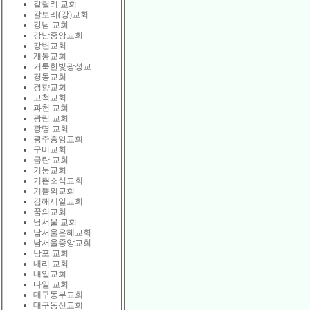
갈릴리 교회
갈보리(강)교회
강남 교회
강남중앙교회
강변교회
개봉교회
거룩한빛광성교
경동교회
경향교회
고척교회
과천 교회
광림 교회
광명 교회
광주중앙교회
구미교회
금란 교회
기둥교회
기쁜소식교회
기쁨의교회
김해제일교회
꿈의교회
남서울 교회
남서울은혜교회
남서울중앙교회
남포 교회
내리 교회
내일교회
다일 교회
대구동부교회
대구동신교회