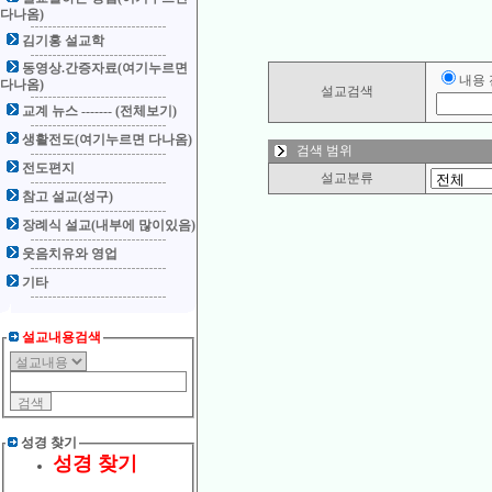
다나옴)
김기홍 설교학
동영상.간증자료(여기누르면
내용
다나옴)
설교검색
교계 뉴스 ------- (전체보기)
생활전도(여기누르면 다나옴)
검색 범위
전도편지
설교분류
참고 설교(성구)
장례식 설교(내부에 많이있음)
웃음치유와 영업
기타
설교내용검색
성경 찾기
성경 찾기