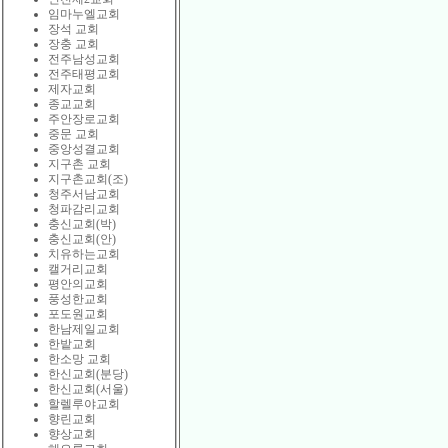
임마누엘교회
장석 교회
장충 교회
전주남성교회
전주태평교회
제자교회
종교교회
주안장로교회
중문 교회
중앙성결교회
지구촌 교회
지구촌교회(조)
청주서남교회
청파감리교회
충신교회(박)
충신교회(안)
치유하는교회
캘거리교회
평안의교회
풍성한교회
포도원교회
한남제일교회
한밭교회
한소망 교회
한신교회(분당)
한신교회(서울)
할렐루야교회
향린교회
향상교회