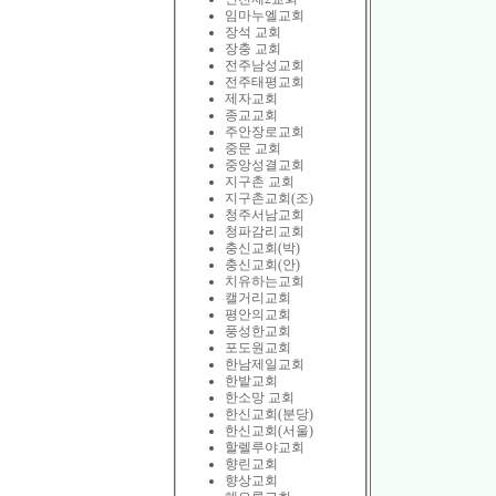
임마누엘교회
장석 교회
장충 교회
전주남성교회
전주태평교회
제자교회
종교교회
주안장로교회
중문 교회
중앙성결교회
지구촌 교회
지구촌교회(조)
청주서남교회
청파감리교회
충신교회(박)
충신교회(안)
치유하는교회
캘거리교회
평안의교회
풍성한교회
포도원교회
한남제일교회
한밭교회
한소망 교회
한신교회(분당)
한신교회(서울)
할렐루야교회
향린교회
향상교회