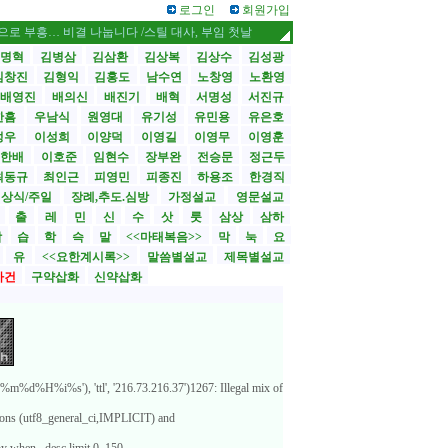
로그인
회원가입
흥… 비결 나눕니다 /스틸 대사, 부임 첫날 영락교회 방문
CBMC 한국대회 내달 
명혁
김병삼
김삼환
김상복
김상수
김성광
김창진
김형익
김홍도
남수연
노창영
노환영
배영진
배의신
배진기
배혁
서명성
서진규
한흠
우남식
원영대
유기성
유민용
유은호
성우
이성희
이양덕
이영길
이영무
이영훈
한배
이호준
임현수
장부완
전승문
정근두
최동규
최인근
피영민
피종진
하용조
한경직
상식/주일
장례,추도.심방
가정설교
영문설교
>
출
레
민
신
수
삿
룻
삼상
삼하
합
습
학
슥
말
<<마태복음>>
막
눅
요
유
<<요한계시록>>
말씀별설교
제목별설교
사건
구약삽화
신약삽화
d%H%i%s'), 'ttl', '216.73.216.37')1267: Illegal mix of
tions (utf8_general_ci,IMPLICIT) and