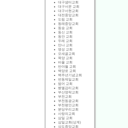
대구샘터교회
대구서문 교회
대구서현교회
대전중앙교회
도림 교회
동래중앙교회
동숭 교회
동신 교회
동안 교회
두레 교회
만나 교회
명성 교회
모새골교회
목양 교회
바울 교회
반야월 교회
백양로 교회
백주년기념교회
번동제일교회
범어 교회
벧엘감리교회
부산영락교회
부전교회
부천동광교회
부천평안교회
분당우리교회
사랑의교회
삼일 교회
삼일교회(상계)
상도중앙교회