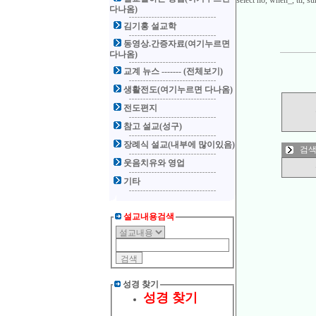
select no, when_, ttl,
다나옴)
김기홍 설교학
동영상.간증자료(여기누르면
다나옴)
교계 뉴스 ------- (전체보기)
생활전도(여기누르면 다나옴)
전도편지
참고 설교(성구)
장례식 설교(내부에 많이있음)
검색
웃음치유와 영업
기타
설교내용검색
성경 찾기
성경 찾기