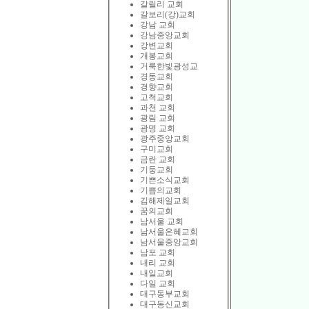
갈릴리 교회
갈보리(강)교회
강남 교회
강남중앙교회
강변교회
개봉교회
거룩한빛광성교
경동교회
경향교회
고척교회
과천 교회
광림 교회
광명 교회
광주중앙교회
구미교회
금란 교회
기둥교회
기쁜소식교회
기쁨의교회
김해제일교회
꿈의교회
남서울 교회
남서울은혜교회
남서울중앙교회
남포 교회
내리 교회
내일교회
다일 교회
대구동부교회
대구동신교회