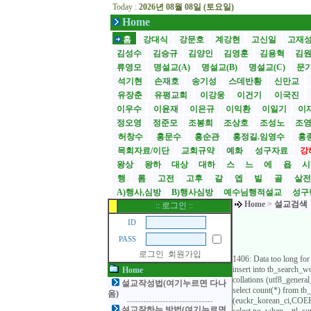
Today :
2026년 08월 08일 (토요일)
Home
홈
강대식
강문호
계강현
고신일
고재
김성수
김승규
김양인
김영훈
김용혁
김
류영모
명설교(A)
명설교(B)
명설교(C)
문
석기현
손재호
송기성
스데반황
신만교
유장춘
유평교회
이강웅
이건기
이국진
이우수
이윤재
이은규
이익환
이일기
이
정오영
정준모
조봉희
조상호
조성노
조
허창수
홍문수
홍순관
홍정길.임영수
홍
목회자료/이단
교회규약
예화
성구자료
강
왕상
왕하
대상
대하
스
느
에
욥
행
롬
고전
고후
갈
엡
빌
골
살
A)행사,심방
B)행사심방
예수님행적설교
성구
Home
>
설교검색
:: 로그인 ::
ID
PASS
로그인
회원가입
1406: Data too long for
insert into tb_search
Home
collations (utf8_gener
설교작성법(여기누르면 다나
select count(*) from t
옴)
(euckr_korean_ci,COERC
설교잘하는 방법(여기누르면