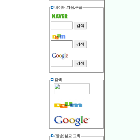
네이버.다음.구글
검색
(방송)설교 교회