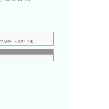
y when_ desc limit 0, 150
있습니다.(ex)사랑
+
구원)