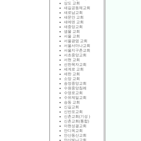
상도 교회
새길공동체교회
새로남교회
새문안 교회
새에덴 교회
새중앙교회
샘물 교회
서울 교회
서울광염 교회
서울서마나교회
서울지구촌교회
서초중앙교회
서현 교회
선한목자교회
세계로 교회
세한 교회
소망 교회
송정중앙교회
수원중앙침례
수영로교회
수유제일교회
승동 교회
신길교회
신반포교회
신촌교회(기성 )
신촌교회(통합)
아현성결교회
안디옥교회
안산동산교회
안산빛나교회