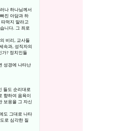
그러나 하나님께서
빠진 아담과 하
 따먹지 말라고
습니다. 그 죄로
의 비리, 교사들
 세속과, 성직자의
인가? 정치인들
면 성경에 나타난
인 들도 순리대로
로 향하여 음욕이
한 보응을 그 자신
회에도 그대로 나타
정도로 심각한 질