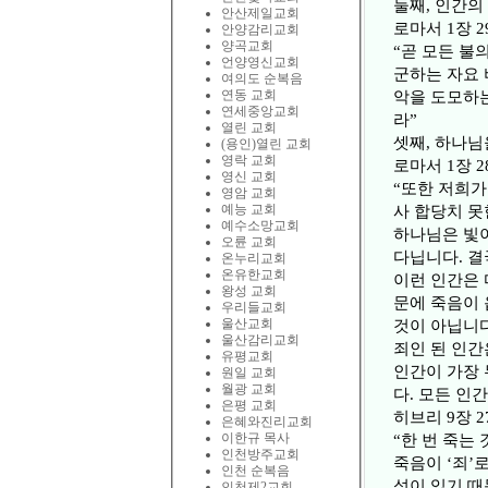
둘째, 인간의
안산제일교회
로마서 1장 2
안양감리교회
양곡교회
“곧 모든 불의
언양영신교회
군하는 자요 
여의도 순복음
연동 교회
악을 도모하는
연세중앙교회
라”
열린 교회
셋째, 하나님
(용인)열린 교회
영락 교회
로마서 1장 2
영신 교회
“또한 저희가
영암 교회
예능 교회
사 합당치 못
예수소망교회
하나님은 빛이
오륜 교회
다닙니다. 결
온누리교회
온유한교회
이런 인간은 
왕성 교회
문에 죽음이 
우리들교회
울산교회
것이 아닙니다
울산감리교회
죄인 된 인간
유평교회
인간이 가장 
원일 교회
월광 교회
다. 모든 인
은평 교회
히브리 9장 2
은혜와진리교회
이한규 목사
“한 번 죽는
인천방주교회
죽음이 ‘죄’
인천 순복음
성이 있기 때
인천제2교회