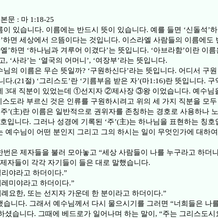
문 : 마 1:18-25
이 있습니다. 이름에는 반드시 뜻이 있습니다. 예를 들면 ‘신돌석’
원’하면 세상에서 으뜸이다는 것입니다. 이스라엘 사람들의 이름에도 
라엘’하면 ‘하나님과 겨루어 이겼다’는 뜻입니다. ‘아브라함’이란 이름
, ‘사라’는 ‘열국의 어머니’, ‘여장부’라는 뜻입니다.
님의 이름은 무슨 뜻일까? ‘구원하신다’라는 뜻입니다. 어디서 구원
다.(21절) ‘그리스도’란 ‘기름부음 받은 자’(마1:16)란 뜻입니다.
 3대 직분이 있었는데 ①선지자 ②제사장 ③왕 이었습니다. 예수님을
그리스도라 부르신 것은 인류를 구원하시려고 위의 세 가지 직분을 모
‘주’(主)란 이름은 일반적으로 권위자를 존칭하는 경호로 사용하나 
칭호입니다. 그러나 성경에 기록된 ‘주’(主)는 하나님을 표현하는 칭호
 예수님이 어떤 분인지 그리고 그의 하시는 일이 무엇인가에 대하여
번은 제자들을 불러 모아놓고 “세상 사람들이 나를 누구라고 하더냐
 제자들이 각각 자기들이 들은 대로 말했습니다.
엘리야라고 하더이다.”
예레미야라고 하더이다.”
세례요한, 또는 선지자 가운데 한 분이라고 하더이다.”
습니다. 그래서 예수님께서 다시 물으시기를 그러면 “너희들은 나
 하셨습니다. 그때에 베드로가 일어나며 하는 말이, “주는 그리스도