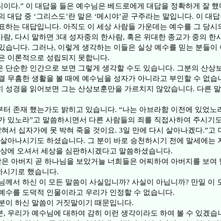
이다.” 이 대답을 들은 예수님은 베드로에게 대답을 정확하게 잘 했
의 대답 중 ‘그리스도’란 말은 ‘메시야’곧 구주라는 말입니다. 이 대
표하는 대답입니다. 아직도 이 세상 사람들 가운데는 예수를 그 당시
람, 다시 말하면 3대 성자중의 한사람, 혹은 위대한 종교가 중의 
있습니다. 그러나, 이렇게 생각하는 이들은 실상 예수를 믿는 분들이 
은 이론적으로 성립되지 못합니다.
 단순한 인간으로 보면 그렇게 생각할 수도 있습니다. 그분의 산상
결 무흠한 생활을 볼 때에 예수님을 성자가 아니라고 부인할 수 없습
 성경을 읽어보면 그는 산상보훈만을 가르치지 않았습니다. 다른 말
터 존재 했는가도 밝히고 있습니다. “나는 아브라함 이전에 있었노라
가 있노라”고 말씀하시면서 다른 사람들의 죄를 직접사하여 주시기도
잡혀서 십자가에 못 박혀 죽을 것이요. 3일 만에 다시 살아나겠다.”고
 살아나시기도 하셨습니다. 그 분이 바로 승천하시기 전에 말세에는 
세상에 오셔서 세상을 심판하시겠다고 말씀하셨습니다.
람은 아버지 곧 하나님을 보았거늘 너희들은 어찌하여 아버지를 보여
하시기로 했습니다.
님께서 하신 이 모든 말씀이 사실입니까? 사실이 아닙니까? 만일 이 
예수를 도덕적 인물이라고 우리가 인정할 수 없습니다.
분이 하신 말씀이 거짓말이기 때문입니다.
, 우리가 예수님에 대하여 감히 이런 생각이라도 하여 볼 수 있겠습니