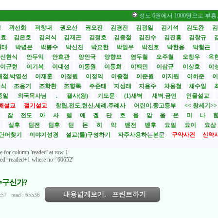
성도 6명에서 1000명으로 부흥… 비결 나
성
곽선희
곽창대
권오선
권오진
김경진
김광일
김기석
김도완
김
원효
김은호
김의식
김재곤
김정호
김종철
김진수
김진흥
김창규
기태
박병은
박봉수
박신진
박요한
박일우
박진호
박한응
박형근
신현식
안두익
안효관
양인국
양향모
염두철
오주철
오창우
옥
이규현
이기복
이대성
이동원
이동희
이백민
이삼규
이상호
이
재철.박영선
이재훈
이정원
이정익
이종철
이준원
이지원
이하준
이
영식
조용기
조학환
조향록
주준태
지성래
지용수
차용철
채수일
종일
외국목사님
.
괄사(왕)
기도문
(1)새벽
새벽.금언
인물설교
해설교
절기설교
창립,전도,헌신,세례.주례사
어린이.중고등부
<< 창세기>
시
잠
전도
아
사
렘
애
겔
단
호
욜
암
옵
욘
미
나
전
살후
딤전
딤후
딛
몬
히
약
벧전
벧후
요일
요이
요삼
단어찾기
이야기성경
설교(틀)구성하기
자주사용하는본문
구약사건
신약
e for column 'readed' at row 1
aded=readed+1 where no='60652'
 누구신가?
내용넓게보기. 프린트하기
:57 read : 65536