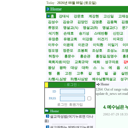
Today :
2026년 08월 08일 (토요일)
Home
홈
강대식
강문호
계강현
고신일
고재
김성수
김승규
김양인
김영훈
김용혁
김
류영모
명설교(A)
명설교(B)
명설교(C)
문
석기현
손재호
송기성
스데반황
신만교
유장춘
유평교회
이강웅
이건기
이국진
이우수
이윤재
이은규
이익환
이일기
이
정오영
정준모
조봉희
조상호
조성노
조
허창수
홍문수
홍순관
홍정길.임영수
홍
목회자료/이단
교회규약
예화
성구자료
강
왕상
왕하
대상
대하
스
느
에
욥
행
롬
고전
고후
갈
엡
빌
골
살
A)행사,심방
B)행사심방
예수님행적설교
성구
Home
:: 로그인 ::
1264: Out of range valu
ID
update tb_news set re
PASS
로그인
회원가입
4. 예수님은
Home
2002-07-29 18:33
설교작성법(여기누르면 다나
옴)
설교잘하는 방법(여기누르면