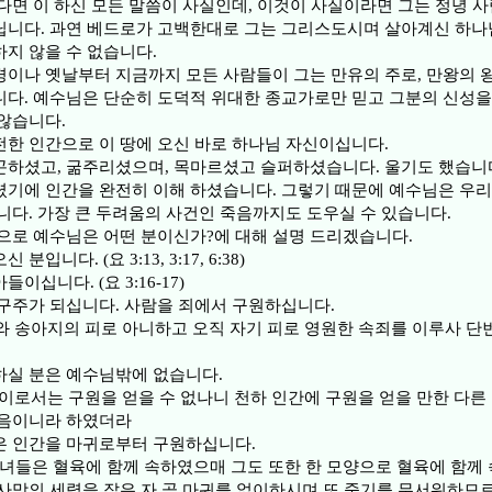
다면 이 하신 모든 말씀이 사실인데, 이것이 사실이라면 그는 정녕 사
닙니다. 과연 베드로가 고백한대로 그는 그리스도시며 살아계신 하
지 않을 수 없습니다.
이나 옛날부터 지금까지 모든 사람들이 그는 만유의 주로, 만왕의 
다. 예수님은 단순히 도덕적 위대한 종교가로만 믿고 그분의 신성을
않습니다.
한 인간으로 이 땅에 오신 바로 하나님 자신이십니다.
하셨고, 굶주리셨으며, 목마르셨고 슬퍼하셨습니다. 울기도 했습니다
기에 인간을 완전히 이해 하셨습니다. 그렇기 때문에 예수님은 우리
니다. 가장 큰 두려움의 사건인 죽음까지도 도우실 수 있습니다.
으로 예수님은 어떤 분이신가?에 대해 설명 드리겠습니다.
분입니다. (요 3:13, 3:17, 6:38)
이십니다. (요 3:16-17)
구주가 되십니다. 사람을 죄에서 구원하십니다.
염소와 송아지의 피로 아니하고 오직 자기 피로 영원한 속죄를 이루사 단
하실 분은 예수님밖에 없습니다.
다른 이로서는 구원을 얻을 수 없나니 천하 인간에 구원을 얻을 만한 다
없음이니라 하였더라
은 인간을 마귀로부터 구원하십니다.
15 자녀들은 혈육에 함께 속하였으매 그도 또한 한 모양으로 혈육에 함께
사망의 세력을 잡은 자 곧 마귀를 없이하시며 또 죽기를 무서워하므로