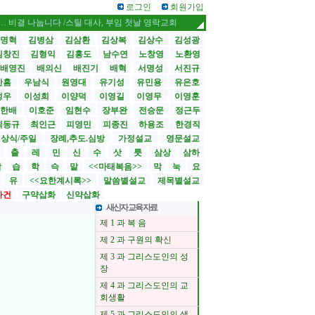
로그인
회원가입
눕니다 /스틸 대사, 부임 첫날 영락교회 방문
CBMC 한국대회 내달 12일 개막 
명혁
김병삼
김삼환
김상복
김상수
김성광
김창진
김형익
김홍도
남수연
노창영
노환영
배영진
배의신
배진기
배혁
서명성
서진규
한흠
우남식
원영대
유기성
유민용
유은호
성우
이성희
이양덕
이영길
이영무
이영훈
한배
이호준
임현수
장부완
전승문
정근두
최동규
최인근
피영민
피종진
하용조
한경직
상식/주일
장례,추도.심방
가정설교
영문설교
>
출
레
민
신
수
삿
룻
삼상
삼하
합
습
학
슥
말
<<마태복음>>
막
눅
요
유
<<요한계시록>>
말씀별설교
제목별설교
사건
구약삽화
신약삽화
새신자 교육 자료
제 1 과 복 음
제 2 과 구원의 확신
제 3 과 그리스도인의 성
장
제 4 과 그리스도인의 교
회생활
제 5 과 그리스도인의 생