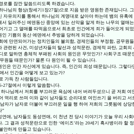
 경로를 잠깐 말씀드리도록 하겠습니다.
하나님의 형상(창세기1장27절)으로 지음 받은 영원한 존재입니다. 
 자유의지를 통해서 하나님의 계명대로 살아야 하는데 뱀의 유혹에 
서 일러주신 에덴동산 중앙에 있는 선악을 알게 하는 나무의 열매는
어기고 그 열매를 따먹음으로서 최초로 인간에게 죄가 들어오게 되었
인 기쁨의 동산 에덴에서 추방을 당하게 되었습니다.
회에 만연되어가는 정치인들의 불의함, 경제인들의 부정함, 공무원들
 관련된 사건, 미성년자들의 탈선과 성적문란, 경제적 파탄, 교회의
디로 말하면 총체적 부패된 사회의 원인은 무엇인가? 사회구조 때문
무원들 때문인가? 물론 다 원인이 될 수 있습니다.
인은 인간 자신에게 있습니다. 즉, 인간의 죄성 때문입니다. 그렇다
에서 인간을 어떻게 보고 있는가?
로 가득 찬 사람들입니다.
26-27절에서 이렇게 말씀합니다.
 하나님께서 저희를 부끄러운 욕심에 내어 버려두셨으니 곧 저희 여
어 역리로 쓰며 이와 같이 남자들도 순리대로 여인쓰기 을 버리고 서
 남자가 남자로 더불어 부끄러운 일을 행 하여 저희의 그릇됨에 상당
라”
연애, 남자들도 동성연애, 이 천년 전 당시 이야기가 오늘 우리 사
. 그 결과 성적문란으로 인한 ‘에이즈’라는 20세기 흑사병이라 할 
불안하게 만들고 있습니다.