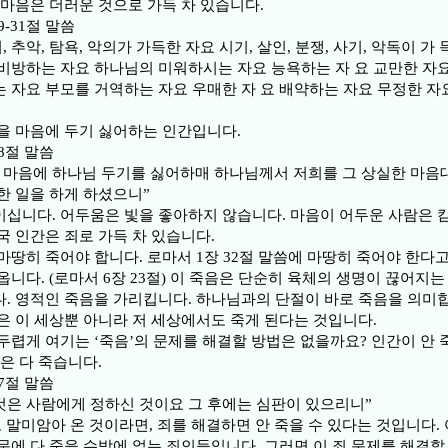
 마음은 더러운 것으로 가득 차 있습니다.
9-31절 말씀
, 추악, 탐욕, 악의가 가득한 자요 시기, 살인, 분쟁, 사기, 악독이 
비방하는 자요 하나님의 미워하시는 자요 능욕하는 자 요 교만한 자
 자요 부모를 거역하는 자요 우매한 자 요 배약하는 자요 무정한 자
을 마음에 두기 싫어하는 인간입니다.
8절 말씀
 마음에 하나님 두기를 싫어하매 하나님께서 저희를 그 상실한 마음대
한 일을 하게 하셨으니”
십니다. 어두움은 빛을 좋아하지 않습니다. 마음이 어두운 사람은 
국 인간은 죄로 가득 차 있습니다.
마땅히 죽어야 합니다. 로마서 1장 32절 말씀에 마땅히 죽어야 한다고
옵니다. (로마서 6장 23절) 이 죽음은 단순히 육체의 생명이 끊어지
. 영적인 죽음을 가리킵니다. 하나님과의 단절이 바로 죽음을 의미
은 이 세상뿐 아니라 저 세상에서도 죽게 된다는 것입니다.
두렵게 여기는 ‘죽음’의 문제를 해결할 방법은 없을까요? 인간이 안 
간은 다 죽습니다.
7절 말씀
 것은 사람에게 정하신 것이요 그 후에는 심판이 있으리니”
로 말미암아 온 것이라면, 죄를 해결하면 안 죽을 수 있다는 것입니다.
문에 다 죽을 수밖에 없는 죄인들입니다. 그러면 이 죄 문제를 해결할 