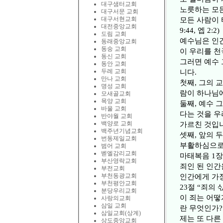
대구샘터교회
노릇하는 모든
대구서문 교회
대구서현교회
모든 사람이 
대전중앙교회
9:44, 엡 2:2)
도림 교회
예수님은 인간
동래중앙교회
동숭 교회
이 우리를 천국으
동신 교회
그러면 예수 
동안 교회
두레 교회
니다.
만나 교회
첫째, 그의 
명성 교회
람이 하나님에
모새골교회
목양 교회
둘째, 예수 
바울 교회
다는 것을 우
반야월 교회
백양로 교회
가르친 것입니
백주년기념교회
셋째, 앞의 
번동제일교회
부활하심으로
범어 교회
벧엘감리교회
마태복음 1장
부산영락교회
죄인 된 인간
부전교회
부천동광교회
인간에게 가장
부천평안교회
23절 “죄의
분당우리교회
이 죄는 어떻
사랑의교회
삼일 교회
란 무엇인가?
삼일교회(상계)
제는 또 다른
상도중앙교회