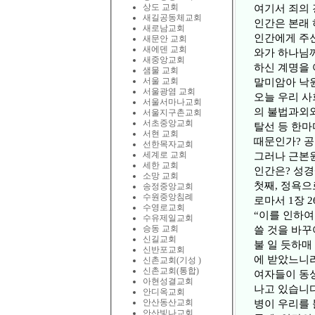
상도 교회
여기서 죄의
새길공동체교회
인간은 본래 
새로남교회
인간에게 주신
새문안 교회
새에덴 교회
와가 하나님께
새중앙교회
하신 계명을 
샘물 교회
서울 교회
말미암아 낙원
서울광염 교회
오늘 우리 사
서울서마나교회
의 불법과외와
서울지구촌교회
서초중앙교회
탈선 등 한마
서현 교회
때문인가? 공
선한목자교회
세계로 교회
그러나 근본원
세한 교회
인간은? 성경
소망 교회
첫째, 정욕으
송정중앙교회
수원중앙침례
로마서 1장 
수영로교회
“이를 인하여
수유제일교회
승동 교회
쓸 것을 바꾸
신길교회
불 일 듯하매
신반포교회
에 받았느니
신촌교회(기성 )
신촌교회(통합)
여자들이 동성
아현성결교회
나고 있습니다
안디옥교회
안산동산교회
병이 우리를 
안산빛나교회