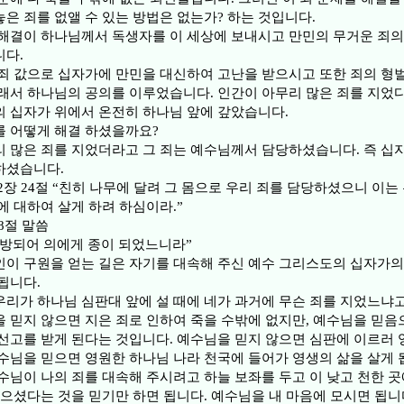
은 죄를 없앨 수 있는 방법은 없는가? 하는 것입니다.
해결이 하나님께서 독생자를 이 세상에 보내시고 만민의 무거운 죄의
니다.
죄 값으로 십자가에 만민을 대신하여 고난을 받으시고 또한 죄의 형
래서 하나님의 공의를 이루었습니다. 인간이 아무리 많은 죄를 지었다
 십자가 위에서 온전히 하나님 앞에 갚았습니다.
를 어떻게 해결 하셨을까요?
 많은 죄를 지었더라고 그 죄는 예수님께서 담당하셨습니다. 즉 십
하셨습니다.
2장 24절 “친히 나무에 달려 그 몸으로 우리 죄를 담당하셨으니 이는
에 대하여 살게 하려 하심이라.”
8절 말씀
방되어 의에게 종이 되었느니라”
이 구원을 얻는 길은 자기를 대속해 주신 예수 그리스도의 십자가의
됩니다.
리가 하나님 심판대 앞에 설 때에 네가 과거에 무슨 죄를 지었느냐고
 믿지 않으면 지은 죄로 인하여 죽을 수밖에 없지만, 예수님을 믿음
선고를 받게 된다는 것입니다. 예수님을 믿지 않으면 심판에 이르러 
수님을 믿으면 영원한 하나님 나라 천국에 들어가 영생의 삶을 살게 
수님이 나의 죄를 대속해 주시려고 하늘 보좌를 두고 이 낮고 천한 
죽으셨다는 것을 믿기만 하면 됩니다. 예수님을 내 마음에 모시면 됩니