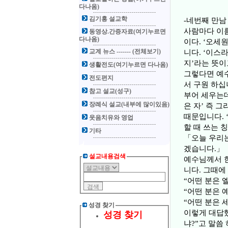
다나옴)
김기홍 설교학
-네번째 만남 본
사람마다 이름
동영상.간증자료(여기누르면
다나옴)
이다. ‘오세
교계 뉴스 ------- (전체보기)
니다. ‘이스
지’라는 뜻이고
생활전도(여기누르면 다나옴)
그렇다면 예수
전도편지
서 구원 하십니
참고 설교(성구)
부어 세우는데
장례식 설교(내부에 많이있음)
은 자’ 즉 
때문입니다. 
웃음치유와 영업
할 때 쓰는 
기타
「오늘 우리는
겠습니다.」
설교내용검색
예수님께서 한
니다. 그때에
“어떤 분은 
“어떤 분은 
“어떤 분은 
성경 찾기
이렇게 대답했
성경 찾기
냐?”고 말씀