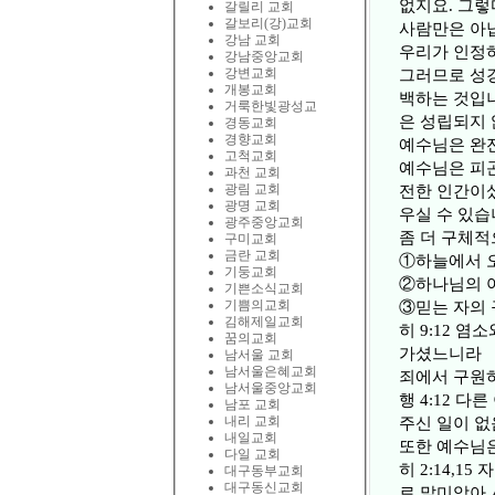
없지요. 그렇
갈릴리 교회
갈보리(강)교회
사람만은 아
강남 교회
우리가 인정하
강남중앙교회
강변교회
그러므로 성경
개봉교회
백하는 것입니
거룩한빛광성교
은 성립되지 
경동교회
경향교회
예수님은 완전
고척교회
예수님은 피곤
과천 교회
광림 교회
전한 인간이셨
광명 교회
우실 수 있습
광주중앙교회
좀 더 구체적
구미교회
금란 교회
①하늘에서 오신 
기둥교회
②하나님의 아들
기쁜소식교회
기쁨의교회
③믿는 자의 
김해제일교회
히 9:12 
꿈의교회
가셨느니라
남서울 교회
남서울은혜교회
죄에서 구원
남서울중앙교회
행 4:12 
남포 교회
내리 교회
주신 일이 
내일교회
또한 예수님
다일 교회
히 2:14,
대구동부교회
대구동신교회
로 말미암아 