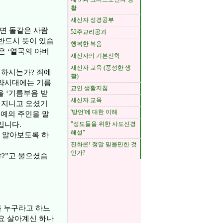
활
새신자 성경공부
하면 돌같은 사람
52주교리공과
반드시 뜻이 있습
행복한 복음
은 ‘열국의 아버
새신자의 기본신학
새신자 교육 (풍성한 생
 하시는가? 죄에
활)
 구약시대에는 기름
교인 생활지침
 ‘기름부음 받
새신자 교육
두 지니고 오셨기
'방언'에 대한 이해
노예의 주인을 말
입니다.
"성도들을 위한 사도신경
해설"
 알아보도록 하
진화론! 정말 믿을만한 것
인가?
?”고 물으셨습
를 누구라고 하느
시요 살아계신 하나