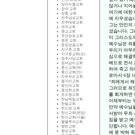
임마누엘교회
않거나 지어놓
장석 교회
여기에 대한 
장충 교회
전주남성교회
에 지우셨습
전주태평교회
그는 만민의 
제자교회
셨습니다. 그
종교교회
주안장로교회
미 그리스도의
중문 교회
예수님은 죄
중앙성결교회
지구촌 교회
우리가 아무리
지구촌교회(조)
심으로 해결
청주서남교회
베드로 전서 
청파감리교회
충신교회(박)
하여 죽고 의
충신교회(안)
로마서 6장 1
치유하는교회
캘거리교회
“죄에게서 해
평안의교회
그러므로 죄인
풍성한교회
를 회개하면 
포도원교회
한남제일교회
이제부터는 우
한밭교회
만약 예수님을
한소망 교회
한신교회(분당)
서받아 무죄 
한신교회(서울)
짐을 받고 예
할렐루야교회
단합니다. 예
향린교회
향상교회
에 못 박혀 