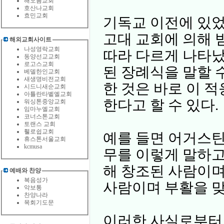
해오름교회
호산나교회
효민교회
기독교 이전에 있었
고대 교회에 의해
해외교회사이트
나성영락교회
따라 다르게 나타났
동양선교교회
로고스교회
된 장례식을 말할 
베델한인교회
새생명비전교회
한 것은 바로 이 
시드니새순교회
아틀란타벹엘교회
한다고 할 수 있다.
워싱톤중앙교회
임마누엘교회
코너스톤교회
토랜스 교회
휄로쉽교회
예를 들면 어거스틴
휴스톤서울교회
kcmusa
무를 이렇게 말하고
해 창조된 사람이
예배와 찬양
복음성가
사람이며 부활을 맞이
악보통
찬양나라
목회기도문
이러한 사실로부터 