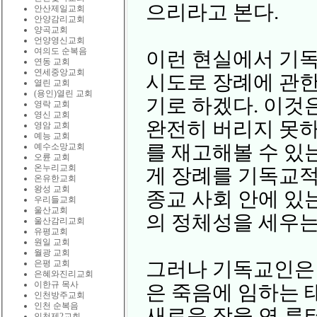
으리라고 본다.
안산제일교회
안양감리교회
양곡교회
언양영신교회
여의도 순복음
이런 현실에서 기
연동 교회
연세중앙교회
시도로 장례에 관
열린 교회
(용인)열린 교회
기로 하겠다. 이것
영락 교회
영신 교회
완전히 버리지 못
영암 교회
예능 교회
를 재고해볼 수 있
예수소망교회
오륜 교회
온누리교회
게 장례를 기독교
온유한교회
왕성 교회
종교 사회 안에 있
우리들교회
울산교회
의 정체성을 세우는
울산감리교회
유평교회
원일 교회
월광 교회
그러나 기독교인은 
은평 교회
은혜와진리교회
이한규 목사
은 죽음에 임하는 
인천방주교회
인천 순복음
새로운 장을 연 루
인천제2교회