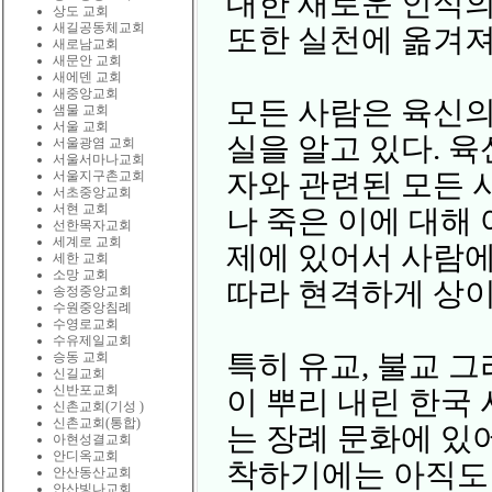
대한 새로운 인식
상도 교회
새길공동체교회
또한 실천에 옮겨져
새로남교회
새문안 교회
새에덴 교회
새중앙교회
모든 사람은 육신의
샘물 교회
서울 교회
실을 알고 있다. 
서울광염 교회
서울서마나교회
자와 관련된 모든 
서울지구촌교회
서초중앙교회
서현 교회
나 죽은 이에 대해
선한목자교회
세계로 교회
제에 있어서 사람에
세한 교회
소망 교회
따라 현격하게 상이
송정중앙교회
수원중앙침례
수영로교회
수유제일교회
특히 유교, 불교 
승동 교회
신길교회
신반포교회
이 뿌리 내린 한국
신촌교회(기성 )
신촌교회(통합)
는 장례 문화에 있
아현성결교회
안디옥교회
착하기에는 아직도 
안산동산교회
안산빛나교회