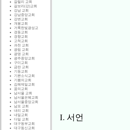
갈릴리 교회
갈보리(강)교회
강남 교회
강남중앙교회
강변교회
개봉교회
거룩한빛광성교
경동교회
경향교회
고척교회
과천 교회
광림 교회
광명 교회
광주중앙교회
구미교회
금란 교회
기둥교회
기쁜소식교회
기쁨의교회
김해제일교회
꿈의교회
남서울 교회
남서울은혜교회
남서울중앙교회
남포 교회
내리 교회
I. 서언
내일교회
다일 교회
대구동부교회
대구동신교회