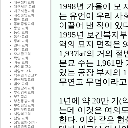
대구샘터교회
1998년 가을에 
대구서문 교회
대구서현교회
는 유언이 우리 사
대전중앙교회
도림 교회
이끌어 낸 적이 있다
동래중앙교회
동숭 교회
1995년 보건복지
동신 교회
동안 교회
두레 교회
역의 묘지 면적은 
만나 교회
명성 교회
1,937㎢의 거의 
모새골교회
목양 교회
분묘 수는 1,961만
바울 교회
반야월 교회
있는 공장 부지의 1.
백양로 교회
백주년기념교회
무연고 무덤이라고 
번동제일교회
범어 교회
벧엘감리교회
부산영락교회
부전교회
1년에 약 20만 기
부천동광교회
부천평안교회
는데 이것은 여의도
분당우리교회
사랑의교회
한다. 이와 같은 
삼일 교회
삼일교회(상계)
상도중앙교회