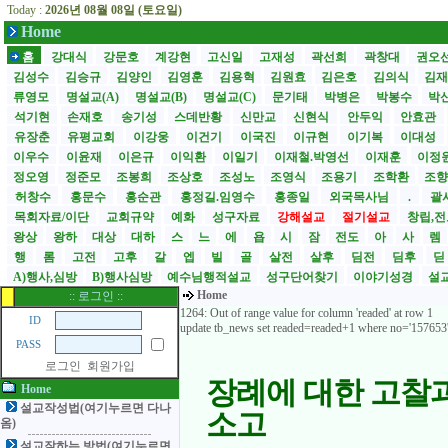
Today :
2026년 08월 08일 (토요일)
Home
성도
홈
강대식
강문호
계강현
고신일
고재성
곽선희
곽창대
권오
김성수
김승규
김양인
김영훈
김용혁
김원효
김은호
김의식
김
류영모
명설교(A)
명설교(B)
명설교(C)
문기태
박병은
박봉수
박
석기현
손재호
송기성
스데반황
신만교
신현식
안두익
안효관
유장춘
유평교회
이강웅
이건기
이국진
이규현
이기복
이대성
이우수
이윤재
이은규
이익환
이일기
이재철.박영선
이재훈
이정
정오영
정준모
조봉희
조상호
조성노
조영식
조용기
조학환
조
허창수
홍문수
홍순관
홍정길.임영수
홍종일
외국목사님
.
괄사
목회자료/이단
교회규약
예화
성구자료
강해설교
절기설교
창립,전
왕상
왕하
대상
대하
스
느
에
욥
시
잠
전도
아
사
렘
행
롬
고전
고후
갈
엡
빌
골
살전
살후
딤전
딤후
A)행사,심방
B)행사심방
예수님행적설교
성구단어찾기
이야기성경
설교
Home
:: 로그인 ::
1264: Out of range value for column 'readed' at row 1
ID
update tb_news set readed=readed+1 where no='157653
PASS
로그인
회원가입
장례에 대한 고찰
Home
설교작성법(여기누르면 다나
소고
옴)
설교잘하는 방법(여기누르면