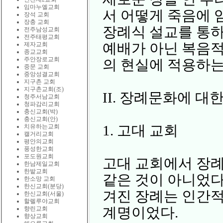
임마누엘교회
서 어떻게 죽음에 
장석 교회
장충 교회
장례식 설교를 통하
전주남성교회
전주태평교회
예배가 아닌 복음적
제자교회
종교교회
주안장로교회
의 현실에 적용하는
중문 교회
중앙성결교회
지구촌 교회
지구촌교회(조)
II. 장례문화에 대
청주서남교회
청파감리교회
충신교회(박)
충신교회(안)
1. 고대 교회
치유하는교회
캘거리교회
평안의교회
풍성한교회
포도원교회
고대 교회에서 장례
한남제일교회
한밭교회
같은 것이 아니었다
한소망 교회
한신교회(분당)
겨진 장례는 인간
한신교회(서울)
할렐루야교회
계명이었다.
향린교회
향상교회