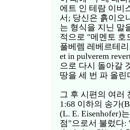
에트 인 테람 이비
서; 당신은 흙이오
는 형식을 지닌 말
적으로 "메멘토 호
풀베렘 레베르테리스(mem
et in pulverem r
으로 다시 돌아갈 
땅을 세 번 파 올린
그 후 시편의 여러 찬송(
1:68 이하의 송가(B
(L. E. Eisenho
점"으로서 불렀다: