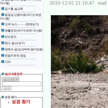
2010-12-01 21:10:47 read 
다나옴)
김기홍 설교학
동영상.간증자료(여기누르면
다나옴)
교계 뉴스 ------- (전체보기)
생활전도(여기누르면 다나옴)
전도편지
참고 설교(성구)
장례식 설교(내부에 많이있음)
웃음치유와 영업
기타
설교내용검색
성경 찾기
성경 찾기