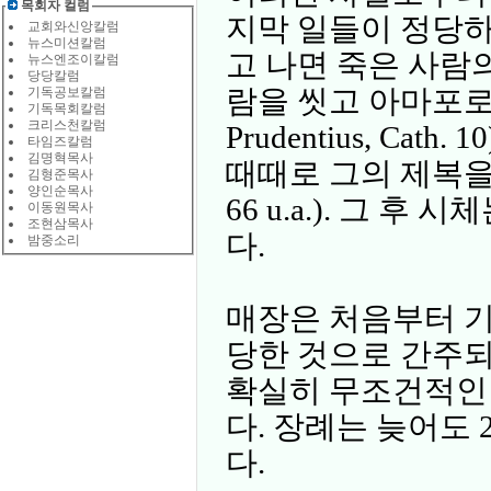
목회자 컬럼
지막 일들이 정당하
교회와신앙칼럼
뉴스미션칼럼
고 나면 죽은 사람
뉴스엔조이칼럼
당당칼럼
람을 씻고 아마포로 덮어 
기독공보칼럼
기독목회칼럼
크리스천칼럼
Prudentius, Cat
타임즈칼럼
김명혁목사
때때로 그의 제복을 입혀
김형준목사
양인순목사
66 u.a.). 그 
이동원목사
조현삼목사
다.
밤중소리
매장은 처음부터 
당한 것으로 간주되
확실히 무조건적인
다. 장례는 늦어도
다.