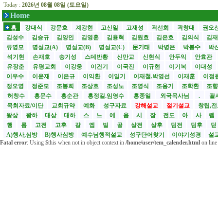
Today :
2026년 08월 08일 (토요일)
Home
홈
강대식
강문호
계강현
고신일
고재성
곽선희
곽창대
권오
김성수
김승규
김양인
김영훈
김용혁
김원효
김은호
김의식
김
류영모
명설교(A)
명설교(B)
명설교(C)
문기태
박병은
박봉수
박
석기현
손재호
송기성
스데반황
신만교
신현식
안두익
안효관
유장춘
유평교회
이강웅
이건기
이국진
이규현
이기복
이대성
이우수
이윤재
이은규
이익환
이일기
이재철.박영선
이재훈
이정
정오영
정준모
조봉희
조상호
조성노
조영식
조용기
조학환
조
허창수
홍문수
홍순관
홍정길.임영수
홍종일
외국목사님
.
괄사
목회자료/이단
교회규약
예화
성구자료
강해설교
절기설교
창립,전
왕상
왕하
대상
대하
스
느
에
욥
시
잠
전도
아
사
렘
행
롬
고전
고후
갈
엡
빌
골
살전
살후
딤전
딤후
A)행사,심방
B)행사심방
예수님행적설교
성구단어찾기
이야기성경
설교
Fatal error
: Using $this when not in object context in
/home/user/tem_calender.html
on lin