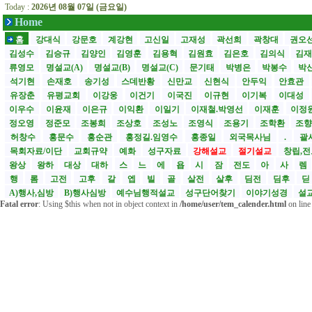
Today :
2026년 08월 07일 (금요일)
Home
홈
강대식
강문호
계강현
고신일
고재성
곽선희
곽창대
권오
김성수
김승규
김양인
김영훈
김용혁
김원효
김은호
김의식
김
류영모
명설교(A)
명설교(B)
명설교(C)
문기태
박병은
박봉수
박
석기현
손재호
송기성
스데반황
신만교
신현식
안두익
안효관
유장춘
유평교회
이강웅
이건기
이국진
이규현
이기복
이대성
이우수
이윤재
이은규
이익환
이일기
이재철.박영선
이재훈
이정
정오영
정준모
조봉희
조상호
조성노
조영식
조용기
조학환
조
허창수
홍문수
홍순관
홍정길.임영수
홍종일
외국목사님
.
괄사
목회자료/이단
교회규약
예화
성구자료
강해설교
절기설교
창립,전
왕상
왕하
대상
대하
스
느
에
욥
시
잠
전도
아
사
렘
행
롬
고전
고후
갈
엡
빌
골
살전
살후
딤전
딤후
A)행사,심방
B)행사심방
예수님행적설교
성구단어찾기
이야기성경
설교
Fatal error
: Using $this when not in object context in
/home/user/tem_calender.html
on lin