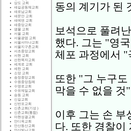
상도 교회
동의 계기가 된 
새길공동체교회
새로남교회
새문안 교회
새에덴 교회
새중앙교회
보석으로 풀려난
샘물 교회
서울 교회
서울광염 교회
했다. 그는 "영
서울서마나교회
서울지구촌교회
체포 과정에서 "
서초중앙교회
서현 교회
선한목자교회
세계로 교회
세한 교회
소망 교회
또한 "그 누구도
송정중앙교회
수원중앙침례
수영로교회
막을 수 없을 것
수유제일교회
승동 교회
신길교회
신반포교회
신촌교회(기성 )
이후 그는 손 부
신촌교회(통합)
아현성결교회
안디옥교회
다. 또한 경찰이
안산동산교회
안산빛나교회