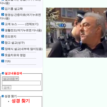
다나옴)
김기홍 설교학
동영상.간증자료(여기누르면
다나옴)
교계 뉴스 ------- (전체보기)
생활전도(여기누르면 다나옴)
전도편지
참고 설교(성구)
장례식 설교(내부에 많이있음)
웃음치유와 영업
기타
설교내용검색
성경 찾기
성경 찾기