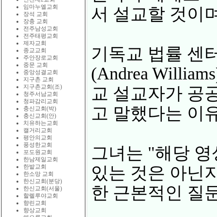
임마누엘교회
서 설교할 것이며
장석 교회
장충 교회
전주남성교회
전주태평교회
제자교회
기독교 법률 센터(C
종교교회
주안장로교회
중문 교회
(Andrea Wi
중앙성결교회
지구촌 교회
지구촌교회(조)
교 설교자가 공
청주서남교회
청파감리교회
고 말했다는 이
충신교회(박)
충신교회(안)
치유하는교회
캘거리교회
평안의교회
풍성한교회
그녀는 "해당 
포도원교회
한남제일교회
한밭교회
있는 것은 아닌
한소망 교회
한신교회(분당)
한 근본적인 질
한신교회(서울)
할렐루야교회
향린교회
향상교회