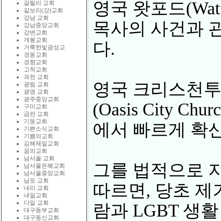
영국 왓포드(Watf
갈릴리 교회
갈보리(강)교회
강남 교회
목사의 사건과 
강남중앙교회
강변교회
개봉교회
다.
거룩한빛광성교
경동교회
경향교회
고척교회
과천 교회
영국 크리스천투데
광림 교회
광명 교회
광주중앙교회
(Oasis City
구미교회
금란 교회
기둥교회
에서 빠르게 확산
기쁜소식교회
기쁨의교회
김해제일교회
꿈의교회
남서울 교회
그를 법적으로 지원하
남서울은혜교회
남서울중앙교회
남포 교회
따르면, 당초 제
내리 교회
내일교회
다일 교회
람과 LGBT 생
대구동부교회
대구동신교회