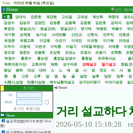
Today :
2026년 08월 06일 (목요일)
Home
성도 6명에서 1000명으
홈
강대식
강문호
계강현
고신일
고재성
곽선희
곽창대
권오
김성수
김승규
김양인
김영훈
김용혁
김원효
김은호
김의식
김
류영모
명설교(A)
명설교(B)
명설교(C)
문기태
박병은
박봉수
박
석기현
손재호
송기성
스데반황
신만교
신현식
안두익
안효관
유장춘
유평교회
이강웅
이건기
이국진
이규현
이기복
이대성
이우수
이윤재
이은규
이익환
이일기
이재철.박영선
이재훈
이정
정오영
정준모
조봉희
조상호
조성노
조영식
조용기
조학환
조
허창수
홍문수
홍순관
홍정길.임영수
홍종일
외국목사님
.
괄사
목회자료/이단
교회규약
예화
성구자료
강해설교
절기설교
창립,전
왕상
왕하
대상
대하
스
느
에
욥
시
잠
전도
아
사
렘
행
롬
고전
고후
갈
엡
빌
골
살전
살후
딤전
딤후
A)행사,심방
B)행사심방
예수님행적설교
성구단어찾기
이야기성경
설교
Home
:: 로그인 ::
ID
PASS
거리 설교하다 체
로그인
회원가입
Home
설교작성법(여기누르면 다나
2026-05-10 15:18:28 re
옴)
설교잘하는 방법(여기누르면