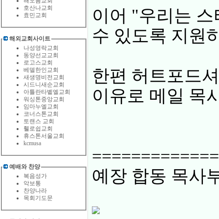
해오름교회
호산나교회
이어 "우리는 스
효민교회
수 있도록 지원하
해외교회사이트
나성영락교회
동양선교교회
로고스교회
한편 허트포드셔 경찰
베델한인교회
새생명비전교회
시드니새순교회
이유로 메일 목사
아틀란타벹엘교회
워싱톤중앙교회
임마누엘교회
코너스톤교회
토랜스 교회
휄로쉽교회
휴스톤서울교회
kcmusa
=============
예배와 찬양
예장 합동 목사부
복음성가
악보통
찬양나라
목회기도문