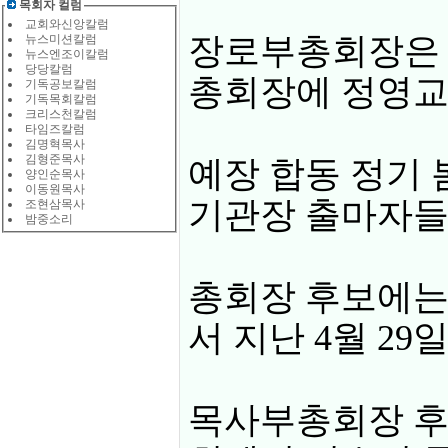
목회자 컬럼
교회와신앙칼럼
장로부총회장은 
뉴스미션칼럼
뉴스엔조이칼럼
당당칼럼
총회장에 정영교
기독공보칼럼
기독목회칼럼
크리스천칼럼
타임즈칼럼
김명혁목사
김형준목사
예장 합동 정기 
양인순목사
이동원목사
기관장 출마자들
조현삼목사
밤중소리
총회장 후보에는
서 지난 4월 2
목사부총회장 후