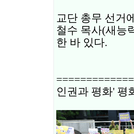
교단 총무 선거에
철수 목사(새능력
한 바 있다.
============
인권과 평화' 평