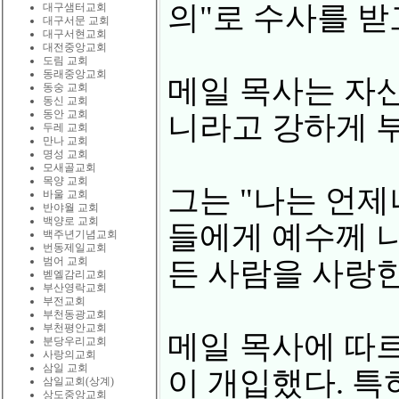
의"로 수사를 받
대구샘터교회
대구서문 교회
대구서현교회
대전중앙교회
도림 교회
동래중앙교회
메일 목사는 자신
동숭 교회
동신 교회
동안 교회
니라고 강하게 부
두레 교회
만나 교회
명성 교회
모새골교회
목양 교회
그는 "나는 언제
바울 교회
반야월 교회
백양로 교회
들에게 예수께 나
백주년기념교회
번동제일교회
범어 교회
든 사람을 사랑한
벧엘감리교회
부산영락교회
부전교회
부천동광교회
부천평안교회
메일 목사에 따르
분당우리교회
사랑의교회
삼일 교회
이 개입했다. 특
삼일교회(상계)
상도중앙교회