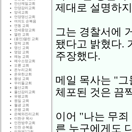
안산제일교회
제대로 설명하지
안양감리교회
양곡교회
언양영신교회
여의도 순복음
연동 교회
그는 경찰서에 
연세중앙교회
열린 교회
(용인)열린 교회
됐다고 밝혔다.
영락 교회
영신 교회
영암 교회
주장했다.
예능 교회
예수소망교회
오륜 교회
온누리교회
온유한교회
메일 목사는 "그
왕성 교회
우리들교회
울산교회
체포된 것은 끔
울산감리교회
유평교회
원일 교회
월광 교회
은평 교회
이어 "나는 무죄
은혜와진리교회
이한규 목사
인천방주교회
른 누구에게도 
인천 순복음
인천제2교회